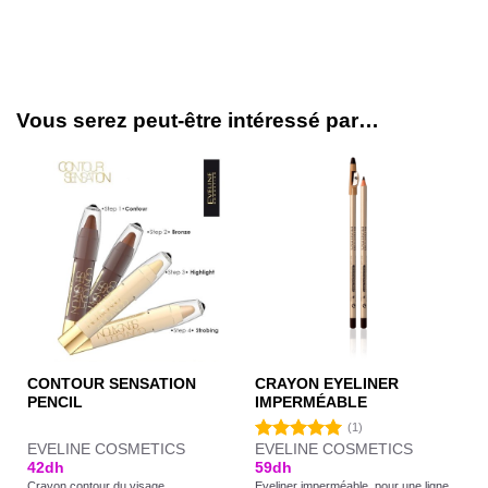
Vous serez peut-être intéressé par…
CONTOUR SENSATION
CRAYON EYELINER
PENCIL
IMPERMÉABLE
(1)
EVELINE COSMETICS
EVELINE COSMETICS
Note
5.00
42
dh
59
dh
sur 5
Crayon contour du visage.
Eyeliner imperméable. pour une ligne