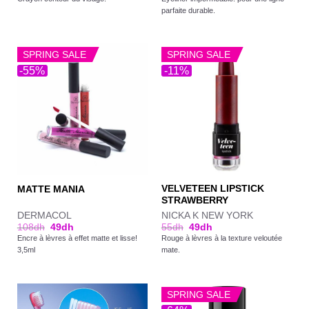
parfaite durable.
SPRING SALE
SPRING SALE
-55%
-11%
VELVETEEN LIPSTICK
MATTE MANIA
STRAWBERRY
DERMACOL
NICKA K NEW YORK
108
dh
49
dh
55
dh
49
dh
Encre à lèvres à effet matte et lisse!
Rouge à lèvres à la texture veloutée
3,5ml
mate.
SPRING SALE