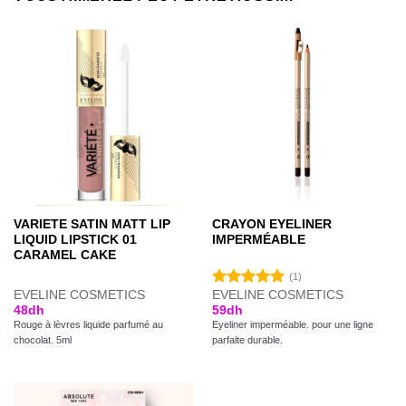
VARIETE SATIN MATT LIP
CRAYON EYELINER
LIQUID LIPSTICK 01
IMPERMÉABLE
CARAMEL CAKE
(1)
EVELINE COSMETICS
EVELINE COSMETICS
Note
5.00
48
dh
59
dh
sur 5
Rouge à lèvres liquide parfumé au
Eyeliner imperméable. pour une ligne
chocolat. 5ml
parfaite durable.