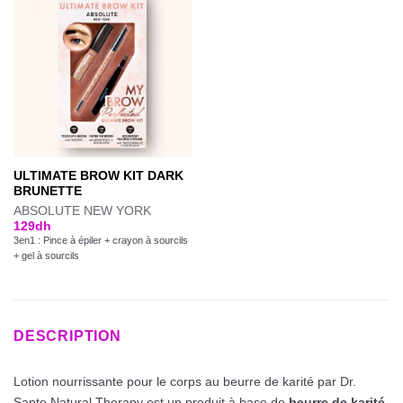
ULTIMATE BROW KIT DARK
BRUNETTE
ABSOLUTE NEW YORK
129
dh
3en1 : Pince à épiler + crayon à sourcils
+ gel à sourcils
DESCRIPTION
Lotion nourrissante pour le corps au beurre de karité par Dr.
Sante Natural Therapy est un produit à base de
beurre de karité