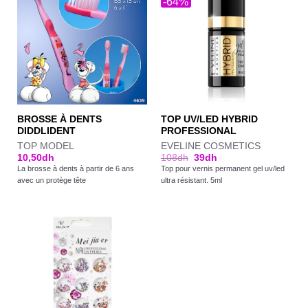
-64%
BROSSE À DENTS
TOP UV/LED HYBRID
DIDDLIDENT
PROFESSIONAL
TOP MODEL
EVELINE COSMETICS
10,50
dh
108
dh
39
dh
La brosse à dents à partir de 6 ans
Top pour vernis permanent gel uv/led
avec un protège tête
ultra résistant. 5ml