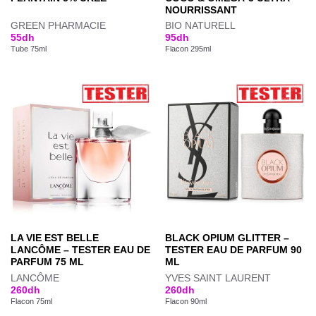
NOURRISSANT
GREEN PHARMACIE
BIO NATURELL
55
dh
95
dh
Tube 75ml
Flacon 295ml
LA VIE EST BELLE
BLACK OPIUM GLITTER –
LANCÔME – TESTER EAU DE
TESTER EAU DE PARFUM 90
PARFUM 75 ML
ML
LANCÔME
YVES SAINT LAURENT
260
dh
260
dh
Flacon 75ml
Flacon 90ml