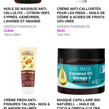
HUILE DE MASSAGE ANTI-
CRÈME ANTI-CALLOSITÉS
CELLULITE – CITRON VERT,
POUR LES PIEDS – HUILE DE
CYPRÈS, GENÉVRIER,
CÈDRE & ACIDES DE FRUITS
LAVANDE ET AMANDE
10% URÉE
GREEN PHARMACIE
GREEN PHARMACIE
119
dh
55
dh
Flacon 200ml
Tube 75ml
CRÈME PIEDS ANTI-
MASQUE CAPILLAIRE BIO
FISSURES TALONS– NOIX &
NATURELL – HUILE DE
PLANTAIN 5% URÉE
COCO & OMÉGA-3 ULTRA