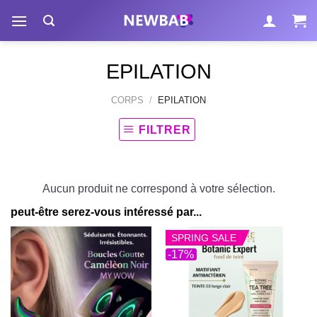
Passer
au
contenu
EPILATION
CORPS
/
EPILATION
FILTRER
Aucun produit ne correspond à votre sélection.
peut-être serez-vous intéressé par...
SPRING SALE
-17%