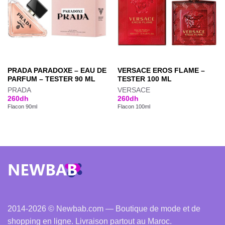
PRADA PARADOXE – EAU DE
VERSACE EROS FLAME –
PARFUM – TESTER 90 ML
TESTER 100 ML
PRADA
VERSACE
260
dh
260
dh
Flacon 90ml
Flacon 100ml
2014-2026 © Newbab.com — Boutique de mode et de
shopping en ligne. Livraison partout au Maroc.