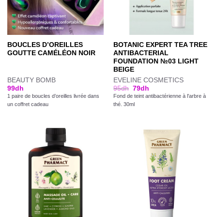
BOUCLES D’OREILLES
BOTANIC EXPERT TEA TREE
GOUTTE CAMÉLÉON NOIR
ANTIBACTERIAL
FOUNDATION №03 LIGHT
BEIGE
BEAUTY BOMB
EVELINE COSMETICS
99
dh
95
dh
79
dh
1 paire de boucles d’oreilles livrée dans
Fond de teint antibactérienne à l'arbre à
un coffret cadeau
thé. 30ml