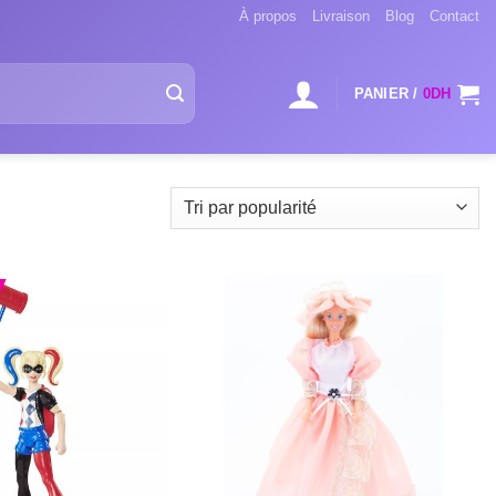
À propos
Livraison
Blog
Contact
PANIER /
0
DH