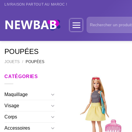
Passer
LIVRAISON PARTOUT AU MAROC !
au
contenu
Recherche
pour :
POUPÉES
JOUETS
/
POUPÉES
CATÉGORIES
Maquillage
Visage
Corps
Accessoires