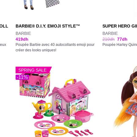
DOLL
BARBIE® D.I.Y. EMOJI STYLE™
SUPER HERO GI
BARBIE
BARBIE
419
dh
210
dh
77
dh
veux
Poupée Barbie avec 40 autocollants emoji pour
Poupée Harley Quinn
créer des looks uniques!
SPRING SALE
-11%