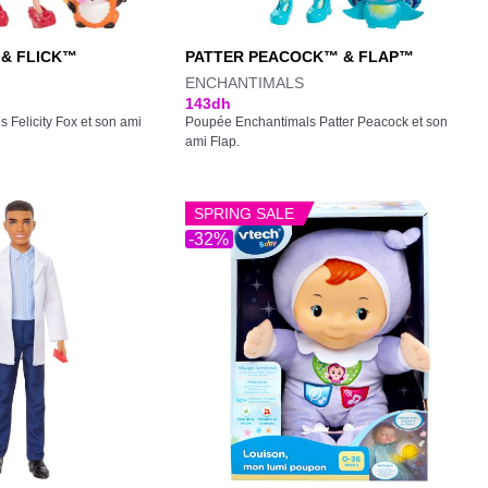
 & FLICK™
PATTER PEACOCK™ & FLAP™
ENCHANTIMALS
143
dh
Felicity Fox et son ami
Poupée Enchantimals Patter Peacock et son
ami Flap.
SPRING SALE
-32%