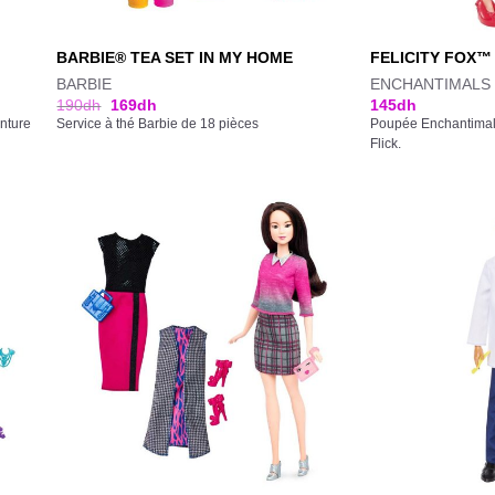
BARBIE® TEA SET IN MY HOME
FELICITY FOX™
BARBIE
ENCHANTIMALS
190
dh
169
dh
145
dh
nture
Service à thé Barbie de 18 pièces
Poupée Enchantimals 
Flick.