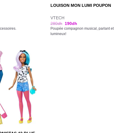
LOUISON MON LUMI POUPON
VTECH
280
dh
190
dh
cessoires.
Poupée compagnon musical, parlant et
lumineux!