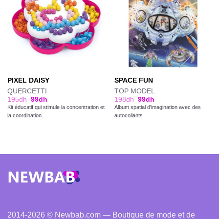
PIXEL DAISY
SPACE FUN
QUERCETTI
TOP MODEL
195
dh
99
dh
198
dh
99
dh
Kit éducatif qui stimule la concentration et
Album spatial d'imagination avec des
la coordination.
autocollants
2014-2026 © Newbab.com — Boutique de mode et de