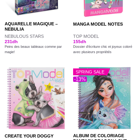
AQUARELLE MAGIQUE –
MANGA MODEL NOTES
NEBULIA
NEBULOUS STARS
TOP MODEL
231
dh
155
dh
Peins des beaux tableaux comme par
Dossier d'écriture chic et joyeux coloré
magie!
avec plusieurs propriétés
SPRING SALE
-13%
ALBUM DE COLORIAGE
CREATE YOUR DOGGY