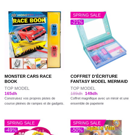
SPRING SALE
-21%
MONSTER CARS RACE
COFFRET D’ÉCRITURE
BOOK
FANTASY MODEL MERMAID
TOP MODEL
TOP MODEL
165
dh
189
dh
149
dh
Construisez vos propres pistes de
Coffret magnifique avec un miroir et une
course pleines de rampes et de gadgets.
ensemble de papeterie
SPRING SALE
SPRING SALE
-49%
-50%