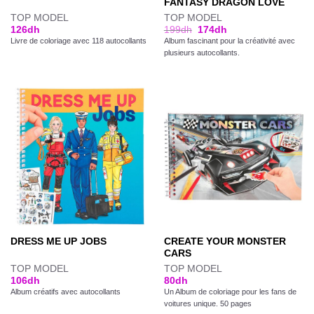
FANTASY DRAGON LOVE
TOP MODEL
TOP MODEL
126
dh
199
dh
174
dh
Livre de coloriage avec 118 autocollants
Album fascinant pour la créativité avec
plusieurs autocollants.
CREATE YOUR MONSTER
DRESS ME UP JOBS
CARS
TOP MODEL
TOP MODEL
106
dh
80
dh
Album créatifs avec autocollants
Un Album de coloriage pour les fans de
voitures unique. 50 pages