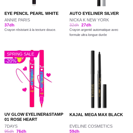
EYE PENCIL PEARL WHITE
AUTO EYELINER SILVER
ANNIE PARIS
NICKA K NEW YORK
37
dh
32
dh
27
dh
Crayon résistant à la texture douce.
Crayon argenté automatique avec
formule ultra longue durée
SPRING SALE
-20%
UV GLOW EYELINER&STAMP
KAJAL MEGA MAX BLACK
01 ROSE HEART
7DAYS
EVELINE COSMETICS
95
dh
76
dh
59
dh