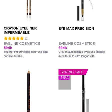
CRAYON EYELINER
EYE MAX PRECISION
IMPERMÉABLE
(1)
EVELINE COSMETICS
EVELINE COSMETICS
Note
5.00
59
dh
69
dh
sur 5
Eyeliner imperméable. pour une ligne
Crayon automatique avec une éponge
parfaite durable.
avec formule ultra-longue 24h
SPRING SALE
-16%