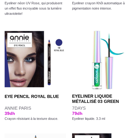
Eyeliner néon UV Rose, qui produisent
Eyeliner crayon Khôl automatique à
un effet fluo incroyable sous la lumière
pigmentation noire intense.
ultraviolette!
EYELINER LIQUIDE
EYE PENCIL ROYAL BLUE
MÉTALLISÉ 03 GREEN
ANNIE PARIS
7DAYS
39
dh
79
dh
Crayon résistant à la texture douce.
Eyeliner liquide. 3.3 ml