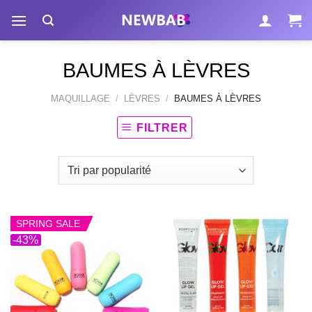
Passer
au
contenu
BAUMES À LÈVRES
MAQUILLAGE
/
LÈVRES
/
BAUMES À LÈVRES
FILTRER
SPRING SALE
-43%