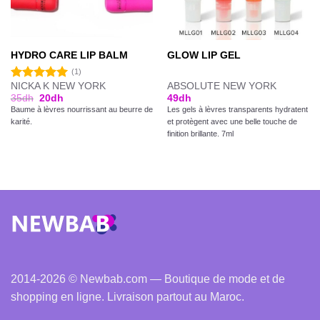
HYDRO CARE LIP BALM
GLOW LIP GEL
(1)
NICKA K NEW YORK
ABSOLUTE NEW YORK
Note
5.00
35
dh
20
dh
49
dh
sur 5
Baume à lèvres nourrissant au beurre de
Les gels à lèvres transparents hydratent
karité.
et protègent avec une belle touche de
finition brillante. 7ml
2014-2026 © Newbab.com — Boutique de mode et de
shopping en ligne. Livraison partout au Maroc.