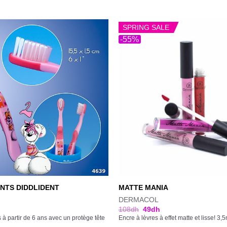
SPRING SALE
-55%
NTS DIDDLIDENT
MATTE MANIA
DERMACOL
108
dh
49
dh
 à partir de 6 ans avec un protège tête
Encre à lèvres à effet matte et lisse! 3,5