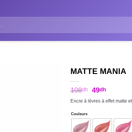
MATTE MANIA
108
49
dh
dh
Encre à lèvres à effet matte et
Couleurs