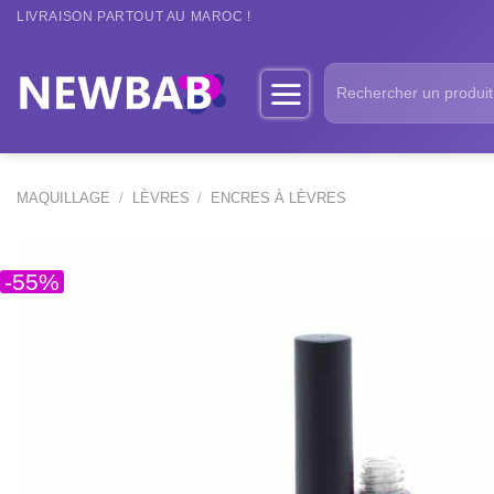
Passer
LIVRAISON PARTOUT AU MAROC !
au
contenu
Recherche
pour :
MAQUILLAGE
/
LÈVRES
/
ENCRES À LÈVRES
-55%