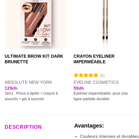
ULTIMATE BROW KIT DARK
CRAYON EYELINER
BRUNETTE
IMPERMÉABLE
(1)
ABSOLUTE NEW YORK
EVELINE COSMETICS
Note
5.00
sur 5
129
dh
59
dh
3en1 : Pince à épiler + crayon à
Eyeliner imperméable. pour une
sourcils + gel à sourcils
ligne parfaite durable.
Avantages:
DESCRIPTION
Couleurs intenses et durables