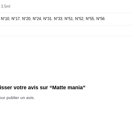
3,5ml
N°10
,
N°17
,
N°20
,
N°24
,
N°31
,
N°33
,
N°51
,
N°52
,
N°55
,
N°56
aisser votre avis sur “Matte mania”
ur publier un avis.