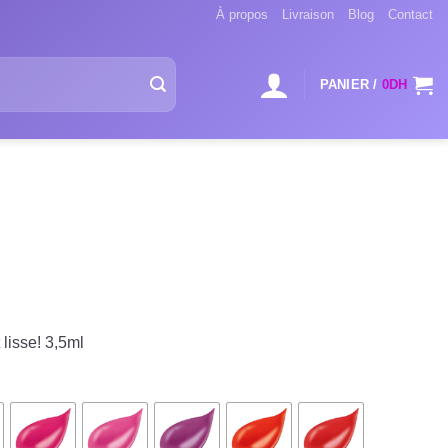
À propos
Livraison
Blog
Contact
PANIER /
0
DH
 lisse! 3,5ml