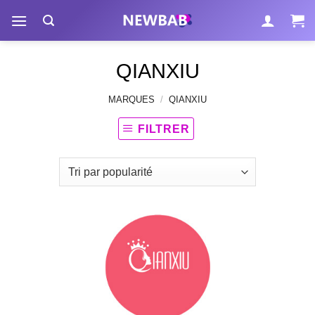
Passer
au
contenu
QIANXIU
MARQUES
/
QIANXIU
FILTRER