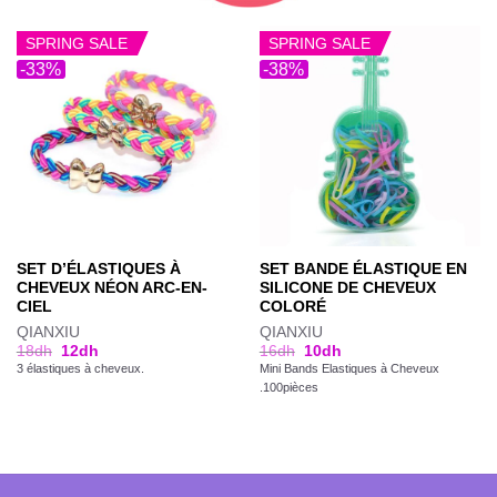
SPRING SALE
SPRING SALE
-33%
-38%
SET D’ÉLASTIQUES À
SET BANDE ÉLASTIQUE EN
CHEVEUX NÉON ARC-EN-
SILICONE DE CHEVEUX
CIEL
COLORÉ
QIANXIU
QIANXIU
18
dh
12
dh
16
dh
10
dh
3 élastiques à cheveux.
Mini Bands Elastiques à Cheveux
.100pièces