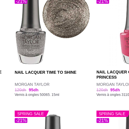
-21%
-21%
E
NAIL LACQUER
NAIL LACQUER TIME TO SHINE
PRINCESS
MORGAN TAYLOR
MORGAN TAYLO
120
dh
95
dh
120
dh
95
dh
Vernis à ongles 50065. 15ml
Vernis à ongles 311
SPRING SALE
SPRING SALE
-21%
-21%