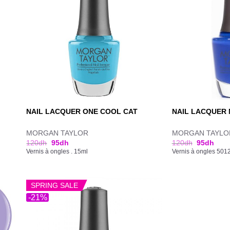
NAIL LACQUER ONE COOL CAT
NAIL LACQUER
MORGAN TAYLOR
MORGAN TAYLO
120
dh
95
dh
120
dh
95
dh
Vernis à ongles . 15ml
Vernis à ongles 501
SPRING SALE
-21%