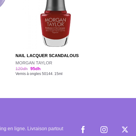
S
NAIL LACQUER SCANDALOUS
MORGAN TAYLOR
120
dh
95
dh
Vernis à ongles 50144. 15ml
 en ligne. Livraison partout