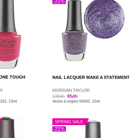
-21%
 ONE TOUGH
NAIL LACQUER MAKE A STATEMENT
R
MORGAN TAYLOR
120
dh
95
dh
0261. 15ml
Vernis à ongles 50095. 15ml
SPRING SALE
-21%