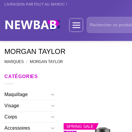
Passer
LIVRAISON PARTOUT AU MAROC !
au
contenu
Recherche
pour :
MORGAN TAYLOR
MARQUES
/
MORGAN TAYLOR
CATÉGORIES
Maquillage
Visage
Corps
SPRING SALE
Accessoires