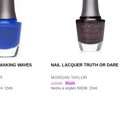
 MAKING WAVES
NAIL LACQUER TRUTH OR DARE
R
MORGAN TAYLOR
120
dh
95
dh
24. 15ml
Vernis à ongles 50038. 15ml