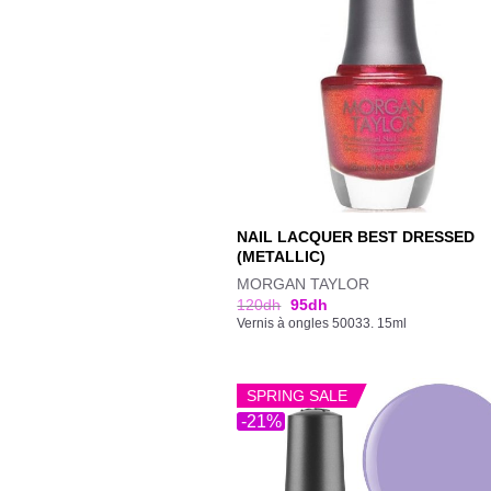
NAIL LACQUER BEST DRESSED
(METALLIC)
MORGAN TAYLOR
120
dh
95
dh
Vernis à ongles 50033. 15ml
SPRING SALE
-21%