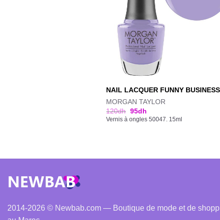
NAIL LACQUER FUNNY BUSINES
MORGAN TAYLOR
120
dh
95
dh
Vernis à ongles 50047. 15ml
2014-2026 © Newbab.com — Boutique de mode et de shopping