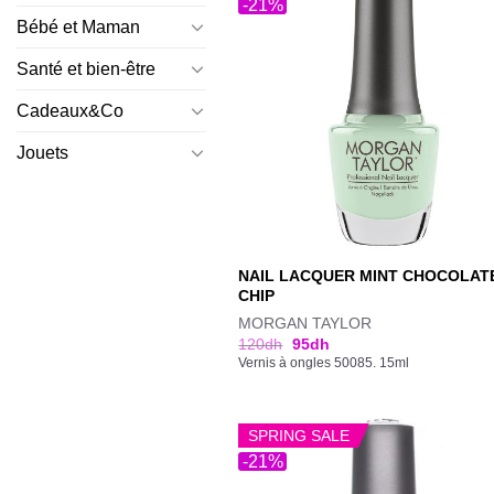
-21%
Bébé et Maman
Santé et bien-être
Cadeaux&Co
Jouets
NAIL LACQUER MINT CHOCOLAT
CHIP
MORGAN TAYLOR
120
dh
95
dh
Vernis à ongles 50085. 15ml
SPRING SALE
-21%