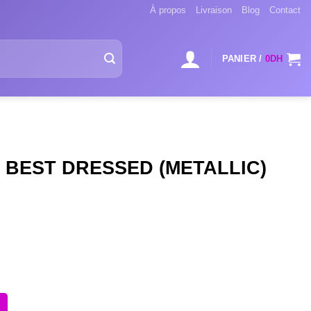
À propos
Livraison
Blog
Contact
PANIER /
0
DH
 BEST DRESSED (METALLIC)