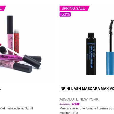
E
SPRING SALE
-63%
A
INFINI-LASH MASCARA MAX V
ABSOLUTE NEW YORK
132
dh
49
dh
ffet matte et lisse! 3,5ml
Mascara avec une formule fibreuse po
maximal. 10g