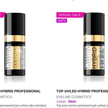
E
SPRING SALE
-64%
 HYBRID PROFESSIONAL
TOP UV/LED HYBRID PROFESS
METICS
EVELINE COSMETICS
108
dh
39
dh
permanent gel uv/led ultra résistant.
Top pour vernis permanent gel uv/led ult