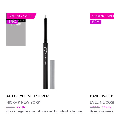
SPRING SALE
SPRING SAL
-16%
-64%
AUTO EYELINER SILVER
BASE UV/LED
NICKA K NEW YORK
EVELINE COS
32
dh
27
dh
108
dh
39
dh
Crayon argenté automatique avec formule ultra longue
Base pour vernis 