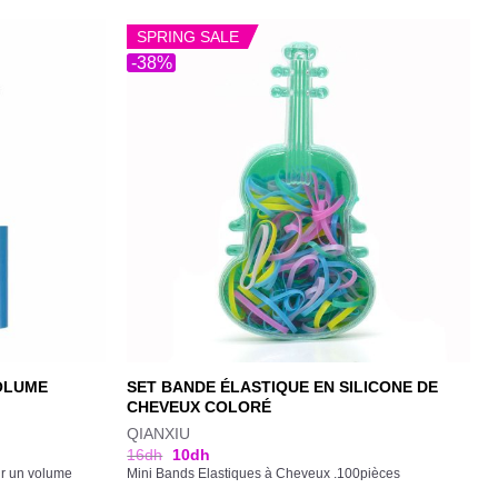
SPRING SALE
-38%
SET BANDE ÉLASTIQUE EN SILICONE DE
OLUME
CHEVEUX COLORÉ
QIANXIU
16
dh
10
dh
ur un volume
Mini Bands Elastiques à Cheveux .100pièces