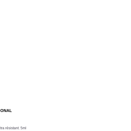
IONAL
ra résistant. 5ml