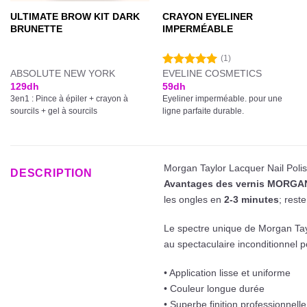
ULTIMATE BROW KIT DARK
CRAYON EYELINER
BRUNETTE
IMPERMÉABLE
(1)
ABSOLUTE NEW YORK
EVELINE COSMETICS
Note
5.00
sur 5
129
dh
59
dh
3en1 : Pince à épiler + crayon à
Eyeliner imperméable. pour une
sourcils + gel à sourcils
ligne parfaite durable.
Morgan Taylor Lacquer Nail Polish
DESCRIPTION
Avantages des vernis MORG
les ongles en
2-3 minutes
; rest
Le spectre unique de Morgan Taylo
au spectaculaire inconditionnel po
• Application lisse et uniforme
• Couleur longue durée
• Superbe finition professionnelle