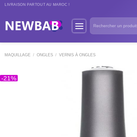
Passer
LIVRAISON PARTOUT AU MAROC !
au
contenu
Recherche
pour :
MAQUILLAGE
/
ONGLES
/
VERNIS À ONGLES
-21%