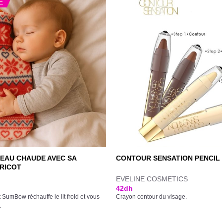
E
EAU CHAUDE AVEC SA
CONTOUR SENSATION PENCIL
TRICOT
EVELINE COSMETICS
42
dh
ot SumBow réchauffe le lit froid et vous
Crayon contour du visage.
L