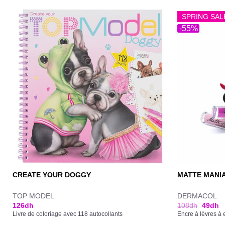
SPRING SAL
-55%
CREATE YOUR DOGGY
MATTE MANI
TOP MODEL
DERMACOL
126
dh
108
dh
49
dh
Livre de coloriage avec 118 autocollants
Encre à lèvres à e