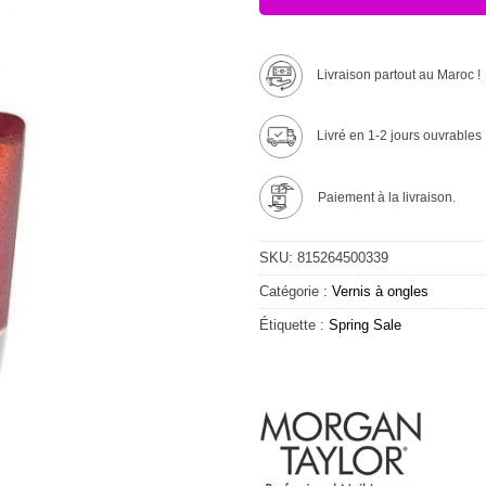
Livraison partout au Maroc !
Livré en 1-2 jours ouvrables
Paiement à la livraison.
SKU:
815264500339
Catégorie :
Vernis à ongles
Étiquette :
Spring Sale