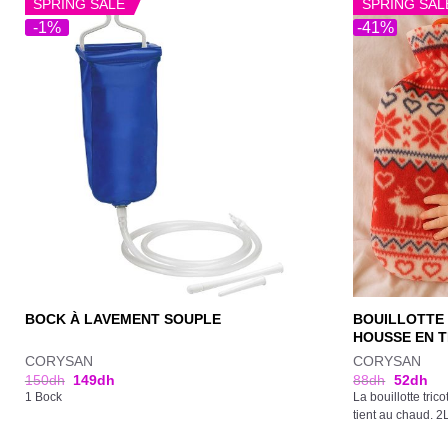
SPRING SALE
SPRING SAL
-1%
-41%
BOUILLOTTE 
BOCK À LAVEMENT SOUPLE
HOUSSE EN 
CORYSAN
CORYSAN
150
dh
149
dh
88
dh
52
dh
1 Bock
La bouillotte tric
tient au chaud. 2