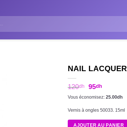
NAIL LACQUER
120
95
dh
dh
Vous économisez:
25.00dh
Vernis à ongles 50033. 15ml
AJOUTER AU PANIER