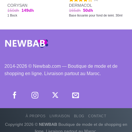
CORYSAN
DERMACOL
Note
150
dh
149
dh
165
dh
50
dh
4.00
sur
1 Bock
Base lissante pour fond de teint. 30ml
5
2014-2026 © Newbab.com — Boutique de mode et de
shopping en ligne. Livraison partout au Maroc.
À PROPOS
LIVRAISON
BLOG
CONTACT
Copyright 2026 ©
NEWBAB
Boutique de mode et de shopping en
ligne. Livraison partout au Maroc.