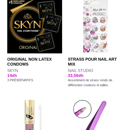
ORIGINAL NON LATEX
STRASS POUR NAIL ART
CONDOMS
MIX
SKYN
NAIL STUDIO
14
dh
33,50
dh
3 PRÉSERVATIFS
Assortiment de strass ronds de
différentes couleurs et tailles.