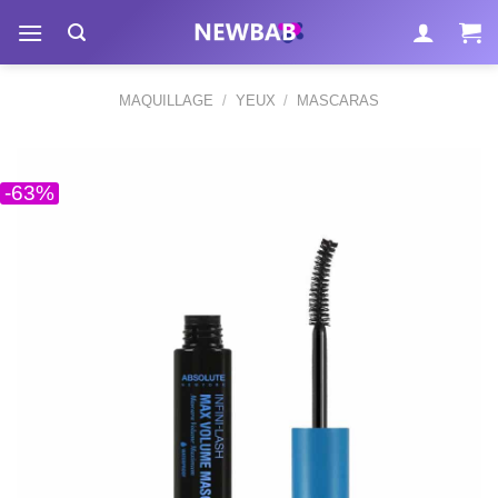
Passer
au
contenu
MAQUILLAGE
/
YEUX
/
MASCARAS
-63%