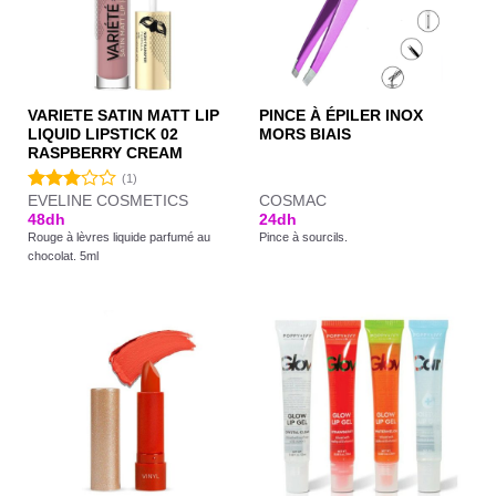
VARIETE SATIN MATT LIP
PINCE À ÉPILER INOX
LIQUID LIPSTICK 02
MORS BIAIS
RASPBERRY CREAM
(1)
EVELINE COSMETICS
COSMAC
Note
48
dh
24
dh
3.00
Rouge à lèvres liquide parfumé au
Pince à sourcils.
sur 5
chocolat. 5ml