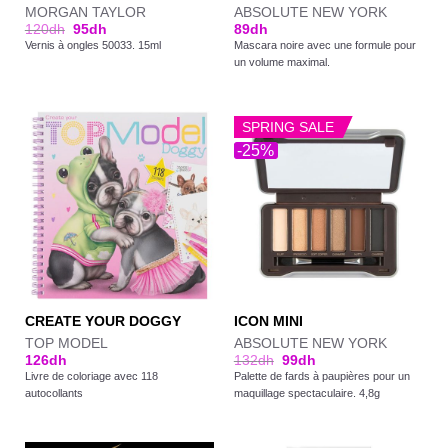
MORGAN TAYLOR
ABSOLUTE NEW YORK
120
dh
95
dh
89
dh
Vernis à ongles 50033. 15ml
Mascara noire avec une formule pour
un volume maximal.
SPRING SALE
-25%
CREATE YOUR DOGGY
ICON MINI
TOP MODEL
ABSOLUTE NEW YORK
126
dh
132
dh
99
dh
Livre de coloriage avec 118
Palette de fards à paupières pour un
autocollants
maquillage spectaculaire. 4,8g