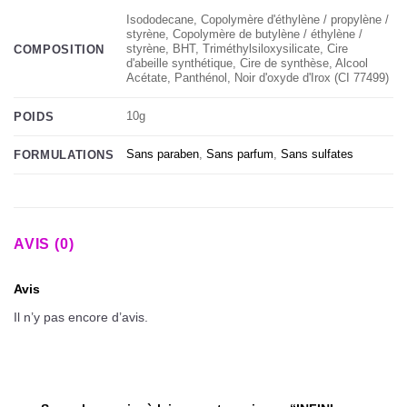
Isododecane, Copolymère d'éthylène / propylène /
styrène, Copolymère de butylène / éthylène /
styrène, BHT, Triméthylsiloxysilicate, Cire
COMPOSITION
d'abeille synthétique, Cire de synthèse, Alcool
Acétate, Panthénol, Noir d'oxyde d'Irox (CI 77499)
10g
POIDS
Sans paraben
,
Sans parfum
,
Sans sulfates
FORMULATIONS
AVIS (0)
Avis
Il n’y pas encore d’avis.