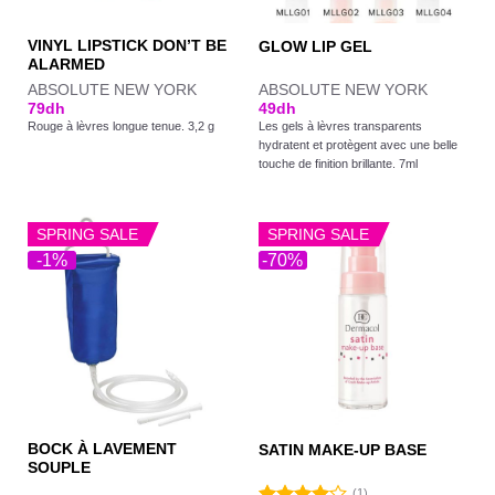
VINYL LIPSTICK DON’T BE
GLOW LIP GEL
ALARMED
ABSOLUTE NEW YORK
ABSOLUTE NEW YORK
79
dh
49
dh
Rouge à lèvres longue tenue. 3,2 g
Les gels à lèvres transparents
hydratent et protègent avec une belle
touche de finition brillante. 7ml
SPRING SALE
SPRING SALE
-1%
-70%
BOCK À LAVEMENT
SATIN MAKE-UP BASE
SOUPLE
(1)