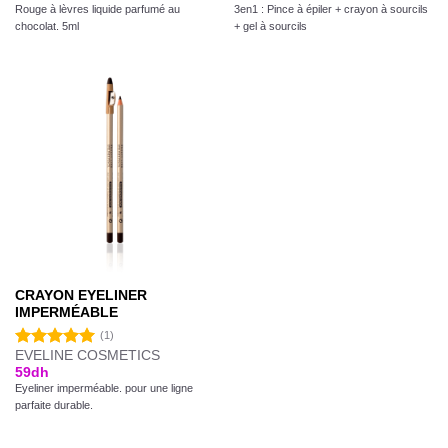
Rouge à lèvres liquide parfumé au
3en1 : Pince à épiler + crayon à sourcils
chocolat. 5ml
+ gel à sourcils
CRAYON EYELINER
IMPERMÉABLE
(1)
EVELINE COSMETICS
Note
5.00
59
dh
sur 5
Eyeliner imperméable. pour une ligne
parfaite durable.