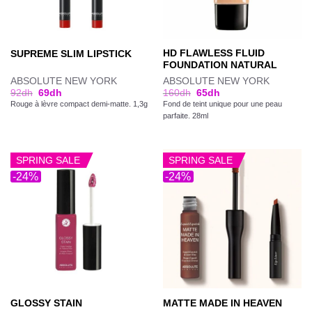
HD FLAWLESS FLUID
SUPREME SLIM LIPSTICK
FOUNDATION NATURAL
ABSOLUTE NEW YORK
ABSOLUTE NEW YORK
92
dh
69
dh
160
dh
65
dh
Rouge à lèvre compact demi-matte. 1,3g
Fond de teint unique pour une peau
parfaite. 28ml
SPRING SALE
SPRING SALE
-24%
-24%
GLOSSY STAIN
MATTE MADE IN HEAVEN