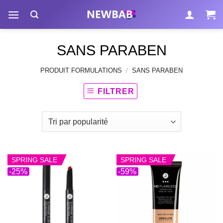
Passer
au
contenu
SANS PARABEN
PRODUIT FORMULATIONS
/
SANS PARABEN
FILTRER
SPRING SALE
SPRING SALE
-25%
-59%