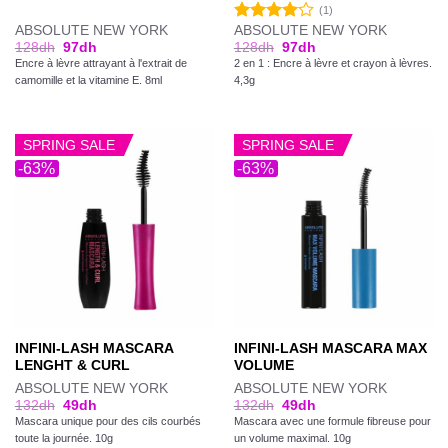
(1)
ABSOLUTE NEW YORK
ABSOLUTE NEW YORK
Note
128
dh
97
dh
128
dh
97
dh
4.00
sur
Encre à lèvre attrayant à l'extrait de
2 en 1 : Encre à lèvre et crayon à lèvres.
5
camomille et la vitamine E. 8ml
4,3g
SPRING SALE
SPRING SALE
-63%
-63%
INFINI-LASH MASCARA
INFINI-LASH MASCARA MAX
LENGHT & CURL
VOLUME
ABSOLUTE NEW YORK
ABSOLUTE NEW YORK
132
dh
49
dh
132
dh
49
dh
Mascara unique pour des cils courbés
Mascara avec une formule fibreuse pour
toute la journée. 10g
un volume maximal. 10g