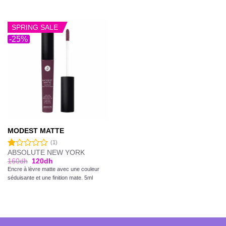
SPRING SALE
-25%
MODEST MATTE
(1)
ABSOLUTE NEW YORK
Note
160
dh
120
dh
1.00
Encre à lèvre matte avec une couleur
sur
5
séduisante et une finition mate. 5ml