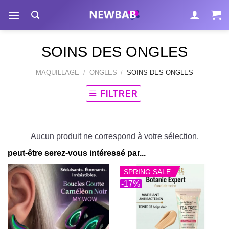
Passer
au
contenu
SOINS DES ONGLES
MAQUILLAGE
/
ONGLES
/
SOINS DES ONGLES
FILTRER
Aucun produit ne correspond à votre sélection.
peut-être serez-vous intéressé par...
SPRING SALE
-17%