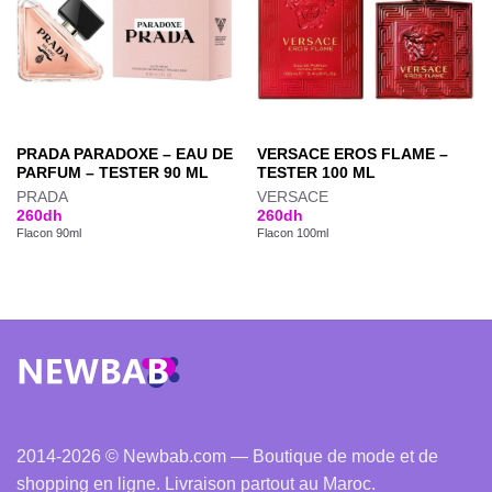
PRADA PARADOXE – EAU DE
VERSACE EROS FLAME –
PARFUM – TESTER 90 ML
TESTER 100 ML
PRADA
VERSACE
260
dh
260
dh
Flacon 90ml
Flacon 100ml
2014-2026 © Newbab.com — Boutique de mode et de
shopping en ligne. Livraison partout au Maroc.