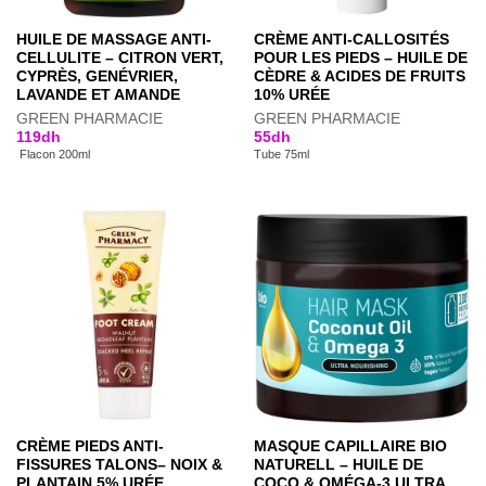
HUILE DE MASSAGE ANTI-
CRÈME ANTI-CALLOSITÉS
CELLULITE – CITRON VERT,
POUR LES PIEDS – HUILE DE
CYPRÈS, GENÉVRIER,
CÈDRE & ACIDES DE FRUITS
LAVANDE ET AMANDE
10% URÉE
GREEN PHARMACIE
GREEN PHARMACIE
119
dh
55
dh
Flacon 200ml
Tube 75ml
CRÈME PIEDS ANTI-
MASQUE CAPILLAIRE BIO
FISSURES TALONS– NOIX &
NATURELL – HUILE DE
PLANTAIN 5% URÉE
COCO & OMÉGA-3 ULTRA