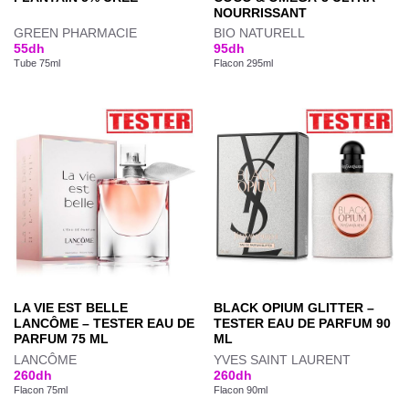
NOURRISSANT
GREEN PHARMACIE
BIO NATURELL
55
dh
95
dh
Tube 75ml
Flacon 295ml
LA VIE EST BELLE
BLACK OPIUM GLITTER –
LANCÔME – TESTER EAU DE
TESTER EAU DE PARFUM 90
PARFUM 75 ML
ML
LANCÔME
YVES SAINT LAURENT
260
dh
260
dh
Flacon 75ml
Flacon 90ml