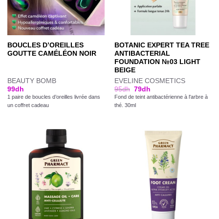
BOUCLES D’OREILLES
BOTANIC EXPERT TEA TREE
GOUTTE CAMÉLÉON NOIR
ANTIBACTERIAL
FOUNDATION №03 LIGHT
BEIGE
BEAUTY BOMB
EVELINE COSMETICS
99
dh
95
dh
79
dh
1 paire de boucles d’oreilles livrée dans
Fond de teint antibactérienne à l'arbre à
un coffret cadeau
thé. 30ml