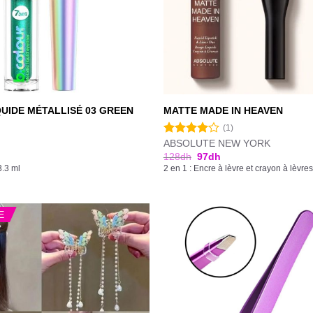
QUIDE MÉTALLISÉ 03 GREEN
MATTE MADE IN HEAVEN
(1)
ABSOLUTE NEW YORK
Note
4.00
sur
128
dh
97
dh
5
3.3 ml
2 en 1 : Encre à lèvre et crayon à lèvres
E