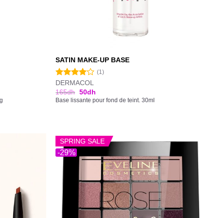
SATIN MAKE-UP BASE
(1)
DERMACOL
Note
4.00
sur
165
dh
50
dh
5
3g
Base lissante pour fond de teint. 30ml
SPRING SALE
-29%