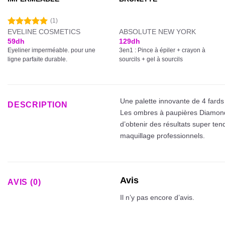
(1)
EVELINE COSMETICS
ABSOLUTE NEW YORK
Note
5.00
sur 5
59
dh
129
dh
Eyeliner imperméable. pour une
3en1 : Pince à épiler + crayon à
ligne parfaite durable.
sourcils + gel à sourcils
Une palette innovante de 4 fards
DESCRIPTION
Les ombres à paupières Diamond G
d’obtenir des résultats super te
maquillage professionnels.
Avis
AVIS (0)
Il n’y pas encore d’avis.