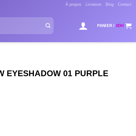
À propos
Livraison
Blog
Contact
PANIER /
0
DH
W EYESHADOW 01 PURPLE