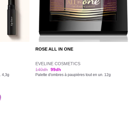
ROSE ALL IN ONE
EVELINE COSMETICS
140
dh
99
dh
. 4,3g
Palette d'ombres à paupières tout en un. 12g