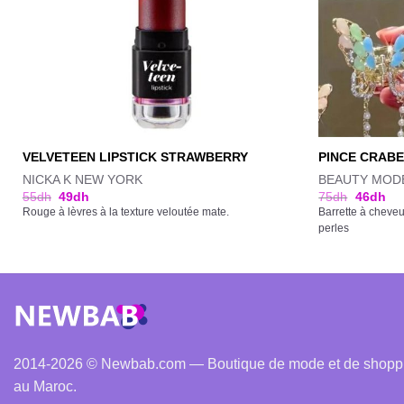
VELVETEEN LIPSTICK STRAWBERRY
PINCE CRABE
NICKA K NEW YORK
BEAUTY MOD
55
dh
49
dh
75
dh
46
dh
Rouge à lèvres à la texture veloutée mate.
Barrette à cheve
perles
2014-2026 © Newbab.com — Boutique de mode et de shopping
au Maroc.