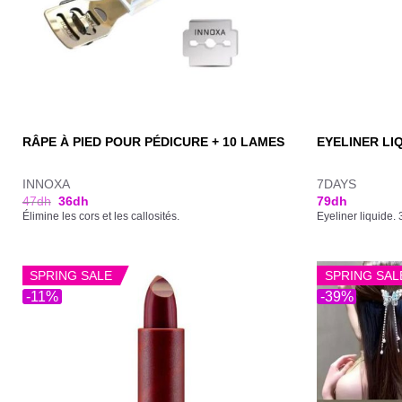
RÂPE À PIED POUR PÉDICURE + 10 LAMES
EYELINER LI
INNOXA
7DAYS
47
dh
36
dh
79
dh
Élimine les cors et les callosités.
Eyeliner liquide. 
SPRING SALE
SPRING SAL
-11%
-39%