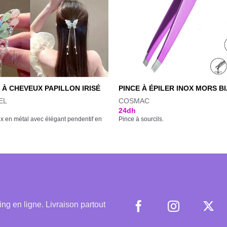
 À CHEVEUX PAPILLON IRISÉ
PINCE À ÉPILER INOX MORS BI
EL
COSMAC
24
dh
ux en métal avec élégant pendentif en
Pince à sourcils.
 en ligne. Livraison partout