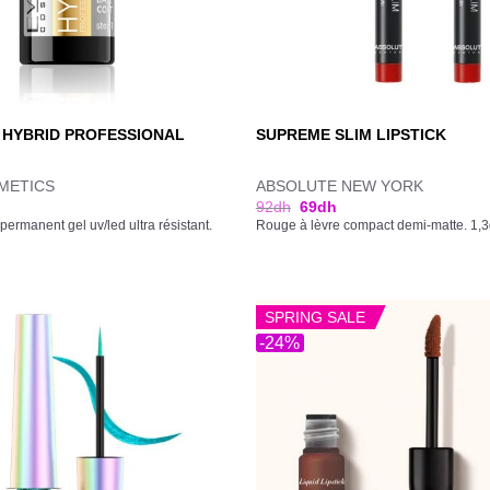
 HYBRID PROFESSIONAL
SUPREME SLIM LIPSTICK
METICS
ABSOLUTE NEW YORK
92
dh
69
dh
permanent gel uv/led ultra résistant.
Rouge à lèvre compact demi-matte. 1,
SPRING SALE
-24%