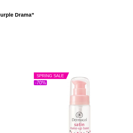
 Purple Drama”
SPRING SALE
-70%