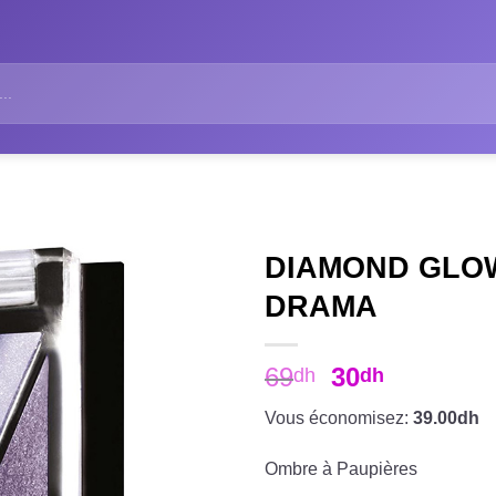
DIAMOND GLO
DRAMA
69
30
dh
dh
Vous économisez:
39.00dh
Ombre à Paupières