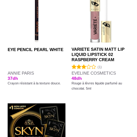
VARIETE SATIN MATT LIP
EYE PENCIL PEARL WHITE
LIQUID LIPSTICK 02
RASPBERRY CREAM
(1)
ANNIE PARIS
EVELINE COSMETICS
Note
37
dh
48
dh
3.00
Crayon résistant à la texture douce.
Rouge à lèvres liquide parfumé au
sur 5
chocolat. 5ml