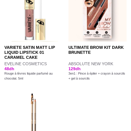
VARIETE SATIN MATT LIP
ULTIMATE BROW KIT DARK
LIQUID LIPSTICK 01
BRUNETTE
CARAMEL CAKE
EVELINE COSMETICS
ABSOLUTE NEW YORK
48
dh
129
dh
Rouge à lèvres liquide parfumé au
3en1 : Pince à épiler + crayon à sourcils
chocolat. 5ml
+ gel à sourcils