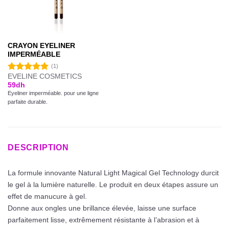
CRAYON EYELINER
IMPERMÉABLE
(1)
EVELINE COSMETICS
Note
5.00
59
dh
sur 5
Eyeliner imperméable. pour une ligne
parfaite durable.
DESCRIPTION
La formule innovante Natural Light Magical Gel Technology durcit
le gel à la lumière naturelle. Le produit en deux étapes assure un
effet de manucure à gel.
Donne aux ongles une brillance élevée, laisse une surface
parfaitement lisse, extrêmement résistante à l’abrasion et à