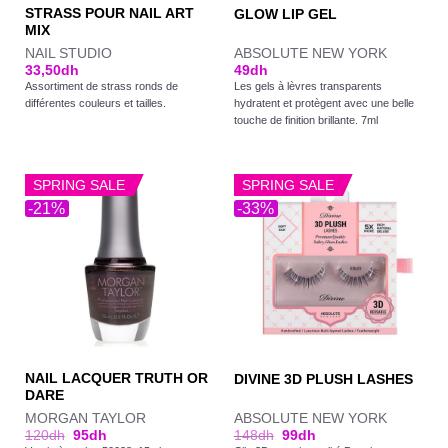
STRASS POUR NAIL ART
GLOW LIP GEL
MIX
NAIL STUDIO
ABSOLUTE NEW YORK
33,50
dh
49
dh
Assortiment de strass ronds de
Les gels à lèvres transparents
différentes couleurs et tailles.
hydratent et protègent avec une belle
touche de finition brillante. 7ml
SPRING SALE
SPRING SALE
-21%
-33%
NAIL LACQUER TRUTH OR
DIVINE 3D PLUSH LASHES
DARE
MORGAN TAYLOR
ABSOLUTE NEW YORK
120
dh
95
dh
148
dh
99
dh