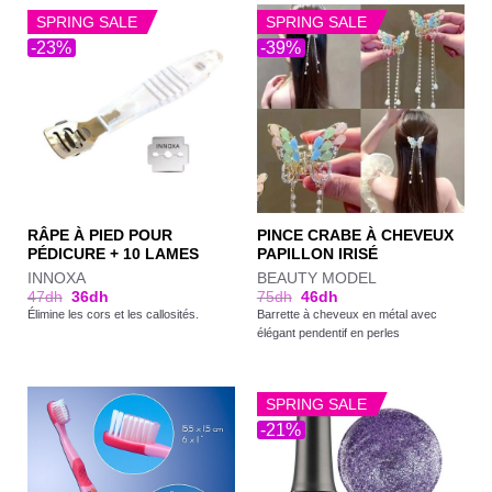
SPRING SALE
SPRING SALE
-23%
-39%
RÂPE À PIED POUR
PINCE CRABE À CHEVEUX
PÉDICURE + 10 LAMES
PAPILLON IRISÉ
INNOXA
BEAUTY MODEL
47
dh
36
dh
75
dh
46
dh
Élimine les cors et les callosités.
Barrette à cheveux en métal avec
élégant pendentif en perles
SPRING SALE
-21%