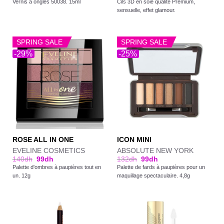
Vernis à ongles 50038. 15ml
Cils 3D en soie qualité Premium,
sensuelle, effet glamour.
SPRING SALE
SPRING SALE
-29%
-25%
ROSE ALL IN ONE
ICON MINI
EVELINE COSMETICS
ABSOLUTE NEW YORK
140
dh
99
dh
132
dh
99
dh
Palette d'ombres à paupières tout en
Palette de fards à paupières pour un
un. 12g
maquillage spectaculaire. 4,8g