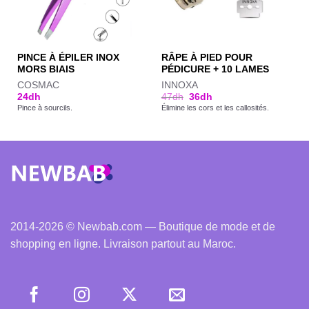
PINCE À ÉPILER INOX
RÂPE À PIED POUR
MORS BIAIS
PÉDICURE + 10 LAMES
COSMAC
INNOXA
24
dh
47
dh
36
dh
Pince à sourcils.
Élimine les cors et les callosités.
2014-2026 © Newbab.com — Boutique de mode et de
shopping en ligne. Livraison partout au Maroc.