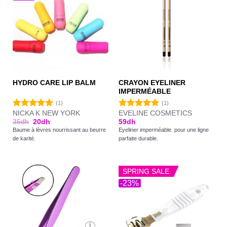
CRAYON EYELINER
HYDRO CARE LIP BALM
IMPERMÉABLE
(1)
(1)
NICKA K NEW YORK
EVELINE COSMETICS
Note
5.00
Note
5.00
35
dh
20
dh
59
dh
sur 5
sur 5
Baume à lèvres nourrissant au beurre
Eyeliner imperméable. pour une ligne
de karité.
parfaite durable.
SPRING SALE
-23%