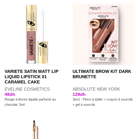
VARIETE SATIN MATT LIP
ULTIMATE BROW KIT DARK
LIQUID LIPSTICK 01
BRUNETTE
CARAMEL CAKE
EVELINE COSMETICS
ABSOLUTE NEW YORK
48
dh
129
dh
Rouge à lèvres liquide parfumé au
3en1 : Pince à épiler + crayon à sourcils
chocolat. 5ml
+ gel à sourcils