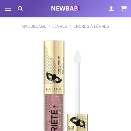
Passer
au
contenu
MAQUILLAGE
/
LÈVRES
/
ENCRES À LÈVRES