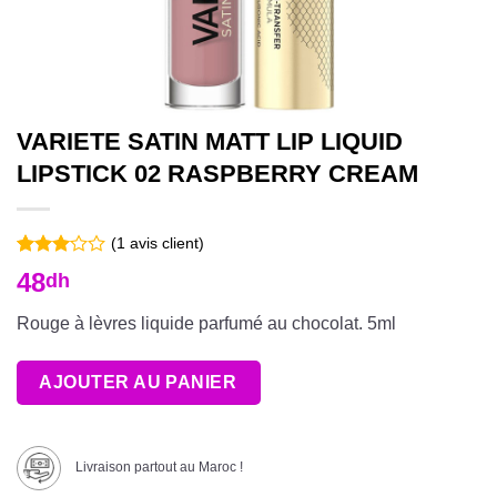
VARIETE SATIN MATT LIP LIQUID
LIPSTICK 02 RASPBERRY CREAM
(
1
avis client)
Noté
1
48
dh
3.00
sur 5
basé
Rouge à lèvres liquide parfumé au chocolat. 5ml
sur
notation
client
AJOUTER AU PANIER
Livraison partout au Maroc !