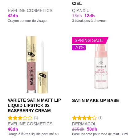
CIEL
EVELINE COSMETICS
QIANXIU
42
dh
18
dh
12
dh
Crayon contour du visage.
3 élastiques à cheveux.
SPRING SALE
-70%
VARIETE SATIN MATT LIP
SATIN MAKE-UP BASE
LIQUID LIPSTICK 02
RASPBERRY CREAM
(1)
(1)
EVELINE COSMETICS
DERMACOL
Note
Note
48
dh
165
dh
50
dh
3.00
4.00
sur
Rouge à lèvres liquide parfumé au
Base lissante pour fond de teint. 30ml
sur 5
5