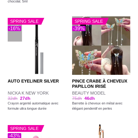
chocolat. 5ml
SPRING SALE
SPRING SALE
-16%
-39%
PINCE CRABE À CHEVEUX
AUTO EYELINER SILVER
PAPILLON IRISÉ
NICKA K NEW YORK
BEAUTY MODEL
32
dh
27
dh
75
dh
46
dh
Crayon argenté automatique avec
Barrette à cheveux en métal avec
formule ultra longue durée
élégant pendentif en perles
SPRING SALE
-43%