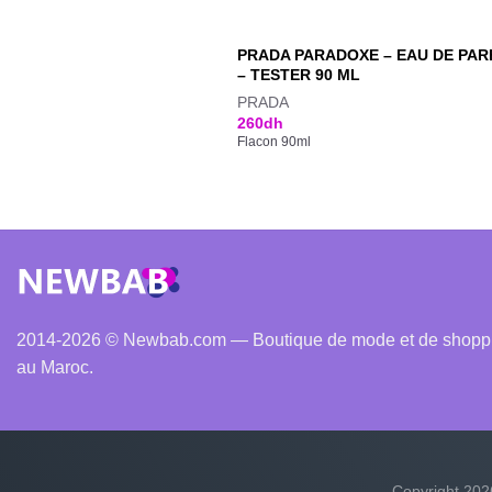
PRADA PARADOXE – EAU DE PA
– TESTER 90 ML
PRADA
260
dh
Flacon 90ml
2014-2026 © Newbab.com — Boutique de mode et de shopping
au Maroc.
Copyright 20