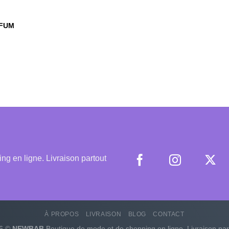
RFUM
 en ligne. Livraison partout
À PROPOS
LIVRAISON
BLOG
CONTACT
26 ©
NEWBAB
Boutique de mode et de shopping en ligne. Livraison par