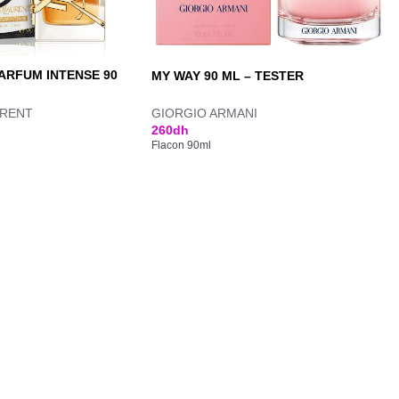
PARFUM INTENSE 90
MY WAY 90 ML – TESTER
URENT
GIORGIO ARMANI
260
dh
Flacon 90ml