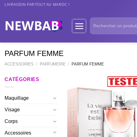
Passer
LIVRAISON PARTOUT AU MAROC !
au
contenu
Recherche
pour :
PARFUM FEMME
ACCESSOIRES
/
PARFUMERIE
/
PARFUM FEMME
CATÉGORIES
Maquillage
Visage
Corps
Accessoires