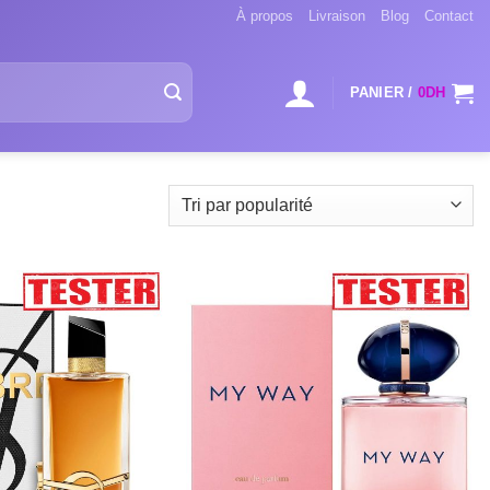
À propos
Livraison
Blog
Contact
PANIER /
0
DH