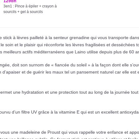
129
dh
3en1 : Pince à épiler + crayon à
sourcils + gel à sourcils
e stick à lèvres pailleté à la senteur grenadine qui vous transporte dan
 le soin et le plaisir qui réconforte les lèvres fragilisées et desséchées 
s meilleurs actifs méditerranéens que Laino utilise depuis plus de 60 a
ngée, doit son surnom de « fiancée du soleil » à la façon dont elle s’ouv
fin d’apaiser et de guérir les maux tel un pansement naturel car elle est
permet une hydratation et une protection tout au long de la journée to
ourvu d’un filtre UV grâce à la vitamine E qui est un excellent antioxyd
 vous une madeleine de Proust qui vous rappelle votre enfance et appor