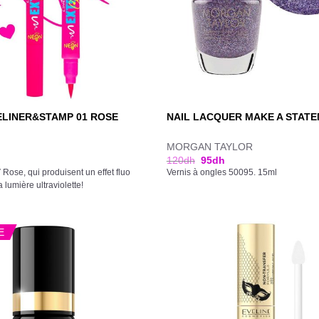
ELINER&STAMP 01 ROSE
NAIL LACQUER MAKE A STAT
MORGAN TAYLOR
120
dh
95
dh
Rose, qui produisent un effet fluo
Vernis à ongles 50095. 15ml
 lumière ultraviolette!
E