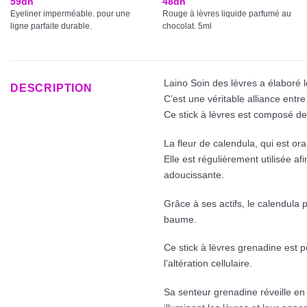
sur 5
59
dh
48
dh
Eyeliner imperméable. pour une
Rouge à lèvres liquide parfumé au
ligne parfaite durable.
chocolat. 5ml
Laino Soin des lèvres a élaboré l
DESCRIPTION
C’est une véritable alliance entre
Ce stick à lèvres est composé de
La fleur de calendula, qui est ora
Elle est régulièrement utilisée a
adoucissante.
Grâce à ses actifs, le calendula 
baume.
Ce stick à lèvres grenadine est p
l’altération cellulaire.
Sa senteur grenadine réveille en