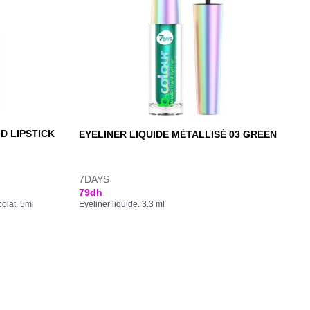
ID LIPSTICK
EYELINER LIQUIDE MÉTALLISÉ 03 GREEN
7DAYS
79
dh
olat. 5ml
Eyeliner liquide. 3.3 ml