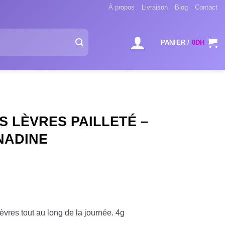
À propos
Livraison
Blog
Contact
PANIER /
0
DH
S LÈVRES PAILLETÉ –
NADINE
lèvres tout au long de la journée. 4g