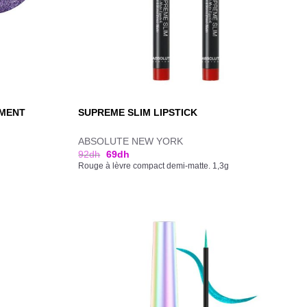
EMENT
SUPREME SLIM LIPSTICK
ABSOLUTE NEW YORK
92
dh
69
dh
Rouge à lèvre compact demi-matte. 1,3g