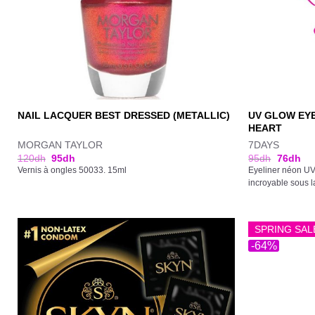
UV GLOW EY
NAIL LACQUER BEST DRESSED (METALLIC)
HEART
MORGAN TAYLOR
7DAYS
120
dh
95
dh
95
dh
76
dh
Vernis à ongles 50033. 15ml
Eyeliner néon UV 
incroyable sous la
SPRING SAL
-64%