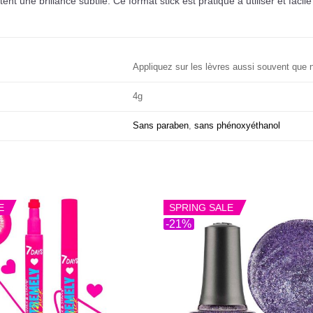
rtent une brillance subtile. Ce format stick est pratique à utiliser et fac
Appliquez sur les lèvres aussi souvent que 
4g
Sans paraben
,
sans phénoxyéthanol
E
SPRING SALE
-21%