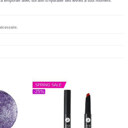
ile à emporter avec soi afin d’hydrater ses lèvres à tout moment.
nécessaire.
SPRING SALE
-25%