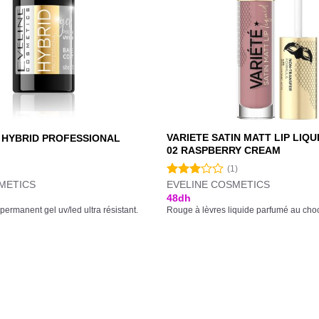
VARIETE SATIN MATT LIP LIQU
 HYBRID PROFESSIONAL
02 RASPBERRY CREAM
(1)
METICS
EVELINE COSMETICS
Note
3.00
48
dh
sur 5
permanent gel uv/led ultra résistant.
Rouge à lèvres liquide parfumé au choc