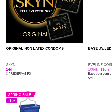
ORIGINAL NON LATEX CONDOMS
BASE UV/LED
SKYN
EVELINE COS
14
dh
108
dh
39
dh
3 PRÉSERVATIFS
Base pour vernis 
5ml
SPRING SALE
-1%