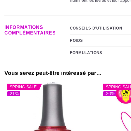
illuminent les lèvres et leur appo
INFORMATIONS
CONSEILS D'UTILISATION
COMPLÉMENTAIRES
POIDS
FORMULATIONS
Vous serez peut-être intéressé par…
SPRING SALE
SPRING SAL
-21%
-20%