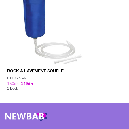
BOCK À LAVEMENT SOUPLE
CORYSAN
150
dh
149
dh
1 Bock