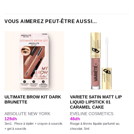
VOUS AIMEREZ PEUT-ÊTRE AUSSI…
ULTIMATE BROW KIT DARK
VARIETE SATIN MATT LIP
BRUNETTE
LIQUID LIPSTICK 01
CARAMEL CAKE
ABSOLUTE NEW YORK
EVELINE COSMETICS
129
dh
48
dh
3en1 : Pince à épiler + crayon à sourcils
Rouge à lèvres liquide parfumé au
+ gel à sourcils
chocolat. 5ml