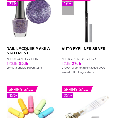
-21%
-16%
NAIL LACQUER MAKE A
AUTO EYELINER SILVER
STATEMENT
MORGAN TAYLOR
NICKA K NEW YORK
120
dh
95
dh
32
dh
27
dh
Vernis à ongles 50095. 15ml
Crayon argenté automatique avec
formule ultra longue durée
SPRING SALE
SPRING SALE
-43%
-23%