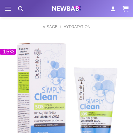
Passer
au
contenu
VISAGE
/
HYDRATATION
-15%