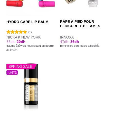
RÂPE À PIED POUR
HYDRO CARE LIP BALM
PÉDICURE + 10 LAMES
(1)
NICKA K NEW YORK
INNOXA
Note
5.00
35
dh
20
dh
47
dh
36
dh
sur 5
Baume à lèvres nourrissant au beurre
Élimine les cors et les callosités.
de karité.
SPRING SALE
-64%