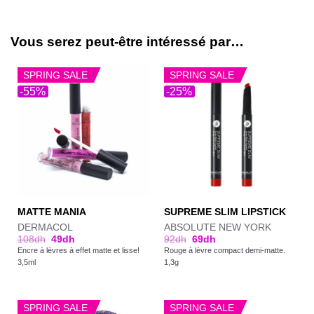
Vous serez peut-être intéressé par…
SPRING SALE
SPRING SALE
-55%
-25%
MATTE MANIA
SUPREME SLIM LIPSTICK
DERMACOL
ABSOLUTE NEW YORK
108
dh
49
dh
92
dh
69
dh
Encre à lèvres à effet matte et lisse!
Rouge à lèvre compact demi-matte.
3,5ml
1,3g
SPRING SALE
SPRING SALE