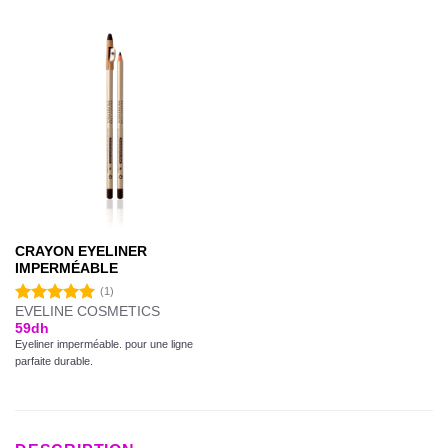
CRAYON EYELINER
IMPERMÉABLE
(1)
EVELINE COSMETICS
Note
5.00
59
dh
sur 5
Eyeliner imperméable. pour une ligne
parfaite durable.