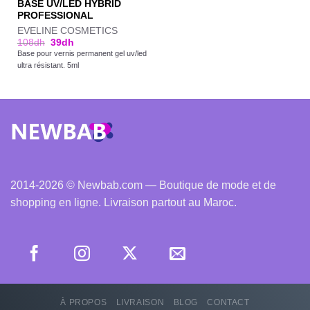
BASE UV/LED HYBRID
PROFESSIONAL
EVELINE COSMETICS
108
dh
39
dh
Base pour vernis permanent gel uv/led
ultra résistant. 5ml
2014-2026 © Newbab.com — Boutique de mode et de
shopping en ligne. Livraison partout au Maroc.
À PROPOS
LIVRAISON
BLOG
CONTACT