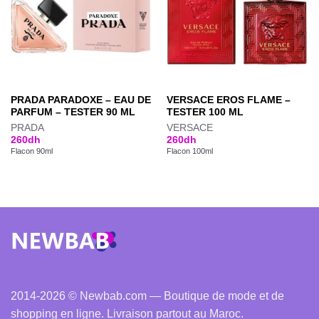
PRADA PARADOXE – EAU DE
VERSACE EROS FLAME –
PARFUM – TESTER 90 ML
TESTER 100 ML
PRADA
VERSACE
260
dh
260
dh
Flacon 90ml
Flacon 100ml
2014-2026 © Newbab.com — Boutique de mode et de
shopping en ligne. Livraison partout au Maroc.