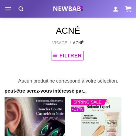
Passer
au
contenu
ACNÉ
VISAGE
/
ACNÉ
FILTRER
Aucun produit ne correspond à votre sélection.
peut-être serez-vous intéressé par...
SPRING SALE
-17%