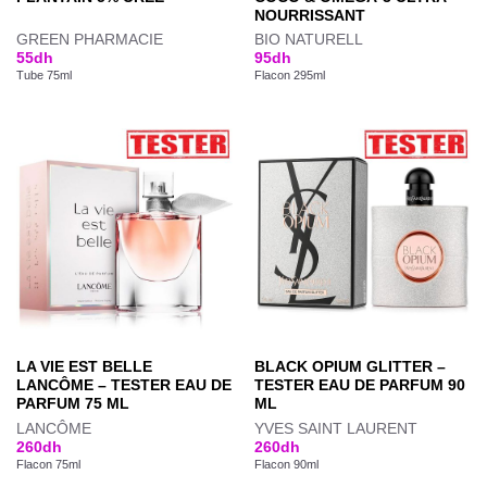
NOURRISSANT
GREEN PHARMACIE
BIO NATURELL
55
dh
95
dh
Tube 75ml
Flacon 295ml
LA VIE EST BELLE
BLACK OPIUM GLITTER –
LANCÔME – TESTER EAU DE
TESTER EAU DE PARFUM 90
PARFUM 75 ML
ML
LANCÔME
YVES SAINT LAURENT
260
dh
260
dh
Flacon 75ml
Flacon 90ml