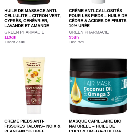
HUILE DE MASSAGE ANTI-
CRÈME ANTI-CALLOSITÉS
CELLULITE – CITRON VERT,
POUR LES PIEDS – HUILE DE
CYPRÈS, GENÉVRIER,
CÈDRE & ACIDES DE FRUITS
LAVANDE ET AMANDE
10% URÉE
GREEN PHARMACIE
GREEN PHARMACIE
119
dh
55
dh
Flacon 200ml
Tube 75ml
CRÈME PIEDS ANTI-
MASQUE CAPILLAIRE BIO
FISSURES TALONS– NOIX &
NATURELL – HUILE DE
PLANTAIN 5% URÉE
COCO & OMÉGA-3 ULTRA