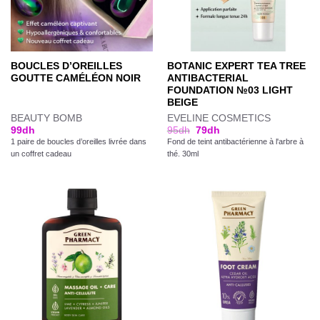
BOUCLES D’OREILLES
BOTANIC EXPERT TEA TREE
GOUTTE CAMÉLÉON NOIR
ANTIBACTERIAL
FOUNDATION №03 LIGHT
BEIGE
BEAUTY BOMB
EVELINE COSMETICS
99
dh
95
dh
79
dh
1 paire de boucles d’oreilles livrée dans
Fond de teint antibactérienne à l'arbre à
un coffret cadeau
thé. 30ml