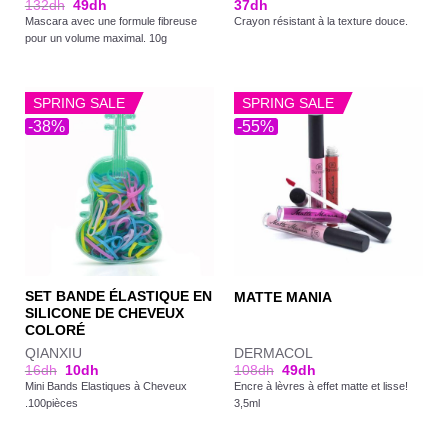
132
dh
49
dh
37
dh
Mascara avec une formule fibreuse
Crayon résistant à la texture douce.
pour un volume maximal. 10g
SPRING SALE
SPRING SALE
-38%
-55%
SET BANDE ÉLASTIQUE EN
MATTE MANIA
SILICONE DE CHEVEUX
COLORÉ
QIANXIU
DERMACOL
16
dh
10
dh
108
dh
49
dh
Mini Bands Elastiques à Cheveux
Encre à lèvres à effet matte et lisse!
.100pièces
3,5ml