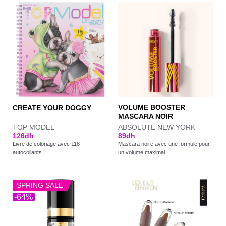
VOLUME BOOSTER
CREATE YOUR DOGGY
MASCARA NOIR
TOP MODEL
ABSOLUTE NEW YORK
126
dh
89
dh
Livre de coloriage avec 118
Mascara noire avec une formule pour
autocollants
un volume maximal.
SPRING SALE
-64%