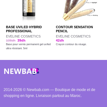
BASE UV/LED HYBRID
CONTOUR SENSATION
PROFESSIONAL
PENCIL
EVELINE COSMETICS
EVELINE COSMETICS
108
dh
39
dh
42
dh
Base pour vernis permanent gel uv/led
Crayon contour du visage.
ultra résistant. 5ml
2014-2026 © Newbab.com — Boutique de mode et de
shopping en ligne. Livraison partout au Maroc.