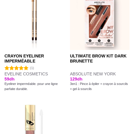
CRAYON EYELINER
ULTIMATE BROW KIT DARK
IMPERMÉABLE
BRUNETTE
(1)
EVELINE COSMETICS
ABSOLUTE NEW YORK
Note
5.00
59
dh
129
dh
sur 5
Eyeliner imperméable. pour une ligne
3en1 : Pince à épiler + crayon à sourcils
parfaite durable.
+ gel à sourcils