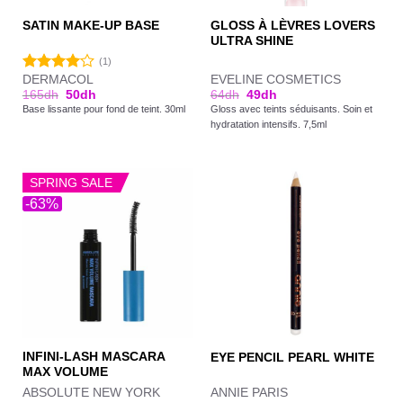
GLOSS À LÈVRES LOVERS
SATIN MAKE-UP BASE
ULTRA SHINE
(1)
DERMACOL
EVELINE COSMETICS
Note
165
dh
50
dh
64
dh
49
dh
4.00
sur
Base lissante pour fond de teint. 30ml
Gloss avec teints séduisants. Soin et
5
hydratation intensifs. 7,5ml
SPRING SALE
-63%
INFINI-LASH MASCARA
EYE PENCIL PEARL WHITE
MAX VOLUME
ABSOLUTE NEW YORK
ANNIE PARIS