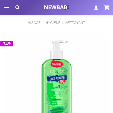
Passer
au
contenu
VISAGE
/
HYGIÈNE
/
NETTOYANT
-34%