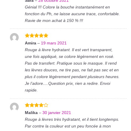
Sara
–
28 octobre 2021
5
Génial !!! Colore la bouche instantanément en
fonction du Ph, ne laisse aucune trace, confortable.
Ravie de mon achat à 150 % !!!
Note
5
sur
Amira
–
19 mars 2021
5
Rouge à lèvre hydratant. Il est vert transparent,
une fois appliqué, se colore légèrement en rosé.
Pas de transfert. Pratique sous le masque. Il rend
les lèvres douces, ne tire pas, ne fait pas sec et en
plus il colore légèrement pendant plusieurs heures.
Je l’adore….Question prix, rien a redire. Envoi
rapide.
Note
4
Malika
–
30 janvier 2021
sur 5
Rouge à lèvres très hydratant, et il tient longtemps.
Par contre la couleur est un peu foncée à mon