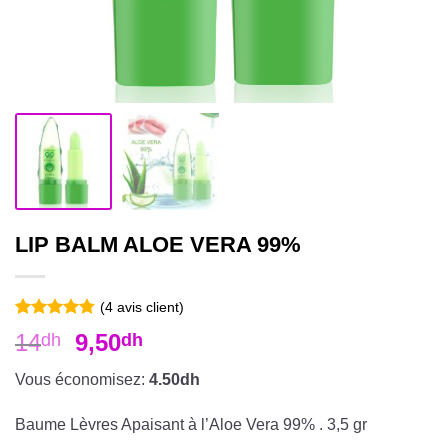
LIP BALM ALOE VERA 99%
(
4
avis client)
Noté
4
4.75
14
9,50
dh
dh
sur 5 basé
sur
notations
Vous économisez:
4.50dh
client
Baume Lèvres Apaisant à l’Aloe Vera 99% . 3,5 gr