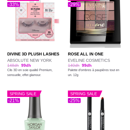
-33%
-29%
DIVINE 3D PLUSH LASHES
ROSE ALL IN ONE
ABSOLUTE NEW YORK
EVELINE COSMETICS
148
dh
99
dh
140
dh
99
dh
Cils 3D en soie qualité Premium,
Palette d'ombres à paupières tout en
sensuelle, effet glamour.
un. 12g
SPRING SALE
SPRING SALE
-21%
-25%