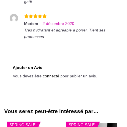
goût.
Note
5
sur
Meriem
–
2 décembre 2020
5
Très hydratant et agréable à porter. Tient ses
promesses.
Ajouter un Avis
Vous devez être
connecté
pour publier un avis.
Vous serez peut-être intéressé par…
SPRING SALE
SPRING SALE