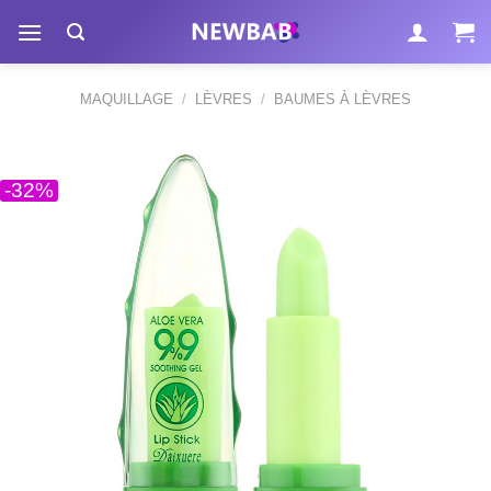
Passer
au
contenu
MAQUILLAGE
/
LÈVRES
/
BAUMES À LÈVRES
-32%