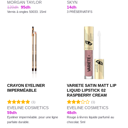
MORGAN TAYLOR
SKYN
120
dh
95
dh
14
dh
Vernis à ongles 50033. 15ml
3 PRÉSERVATIFS
CRAYON EYELINER
VARIETE SATIN MATT LIP
IMPERMÉABLE
LIQUID LIPSTICK 02
RASPBERRY CREAM
(1)
(1)
EVELINE COSMETICS
EVELINE COSMETICS
Note
5.00
Note
59
dh
48
dh
sur 5
3.00
Eyeliner imperméable. pour une ligne
Rouge à lèvres liquide parfumé au
sur 5
parfaite durable.
chocolat. 5ml