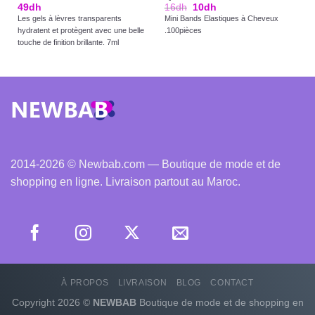
49
dh
16
dh
10
dh
Les gels à lèvres transparents
Mini Bands Elastiques à Cheveux
hydratent et protègent avec une belle
.100pièces
touche de finition brillante. 7ml
2014-2026 © Newbab.com — Boutique de mode et de
shopping en ligne. Livraison partout au Maroc.
À PROPOS
LIVRAISON
BLOG
CONTACT
Copyright 2026 ©
NEWBAB
Boutique de mode et de shopping en