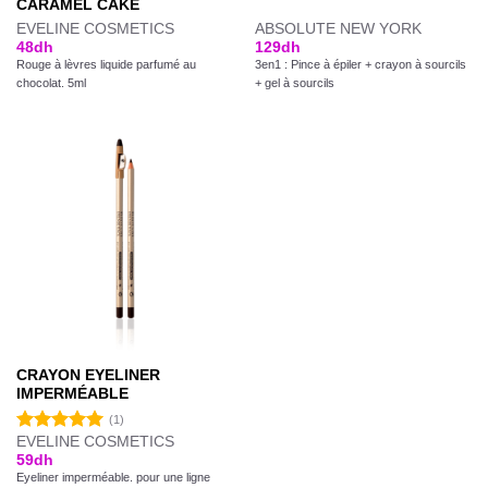
CARAMEL CAKE
EVELINE COSMETICS
ABSOLUTE NEW YORK
48
dh
129
dh
Rouge à lèvres liquide parfumé au
3en1 : Pince à épiler + crayon à sourcils
chocolat. 5ml
+ gel à sourcils
CRAYON EYELINER
IMPERMÉABLE
(1)
EVELINE COSMETICS
Note
5.00
59
dh
sur 5
Eyeliner imperméable. pour une ligne