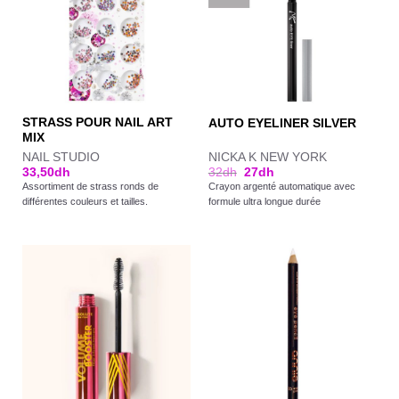
STRASS POUR NAIL ART
AUTO EYELINER SILVER
MIX
NAIL STUDIO
NICKA K NEW YORK
33,50
dh
32
dh
27
dh
Assortiment de strass ronds de
Crayon argenté automatique avec
différentes couleurs et tailles.
formule ultra longue durée