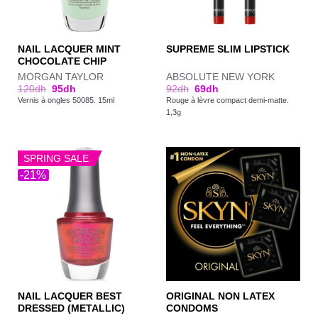
NAIL LACQUER MINT
SUPREME SLIM LIPSTICK
CHOCOLATE CHIP
MORGAN TAYLOR
ABSOLUTE NEW YORK
120
dh
95
dh
92
dh
69
dh
Vernis à ongles 50085. 15ml
Rouge à lèvre compact demi-matte.
1,3g
SPRING SALE
-21%
NAIL LACQUER BEST
ORIGINAL NON LATEX
DRESSED (METALLIC)
CONDOMS