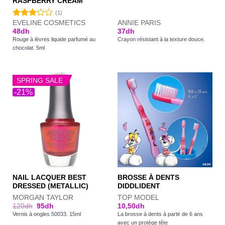
RASPBERRY CREAM
(1)
EVELINE COSMETICS
ANNIE PARIS
Note
48
dh
37
dh
3.00
Rouge à lèvres liquide parfumé au
Crayon résistant à la texture douce.
sur 5
chocolat. 5ml
SPRING SALE
-21%
NAIL LACQUER BEST
BROSSE À DENTS
DRESSED (METALLIC)
DIDDLIDENT
MORGAN TAYLOR
TOP MODEL
120
dh
95
dh
10,50
dh
Vernis à ongles 50033. 15ml
La brosse à dents à partir de 6 ans
avec un protège tête