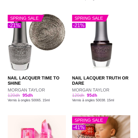
SPRING SALE
SPRING SALE
-21%
-21%
NAIL LACQUER TIME TO
NAIL LACQUER TRUTH OR
SHINE
DARE
MORGAN TAYLOR
MORGAN TAYLOR
120
dh
95
dh
120
dh
95
dh
Vernis à ongles 50065. 15ml
Vernis à ongles 50038. 15ml
SPRING SALE
-41%