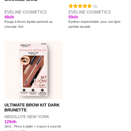
(1)
EVELINE COSMETICS
EVELINE COSMETICS
Note
5.00
48
dh
59
dh
sur 5
Rouge à lèvres liquide parfumé au
Eyeliner imperméable. pour une ligne
chocolat. 5ml
parfaite durable.
ULTIMATE BROW KIT DARK
BRUNETTE
ABSOLUTE NEW YORK
129
dh
3en1 : Pince à épiler + crayon à sourcils