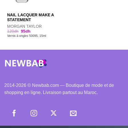
NAIL LACQUER MAKE A
STATEMENT
MORGAN TAYLOR
120
dh
95
dh
Vernis à ongles 50095. 15ml
2014-2026 © Newbab.com — Boutique de mode et de
shopping en ligne. Livraison partout au Maroc.