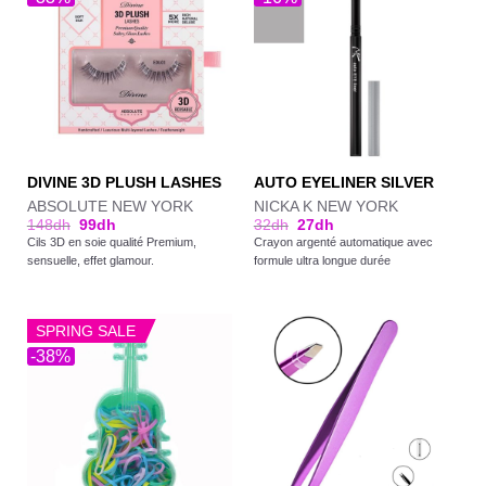
DIVINE 3D PLUSH LASHES
AUTO EYELINER SILVER
ABSOLUTE NEW YORK
NICKA K NEW YORK
148
dh
99
dh
32
dh
27
dh
Cils 3D en soie qualité Premium,
Crayon argenté automatique avec
sensuelle, effet glamour.
formule ultra longue durée
SPRING SALE
-38%