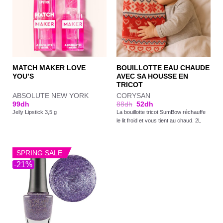
MATCH MAKER LOVE
BOUILLOTTE EAU CHAUDE
YOU’S
AVEC SA HOUSSE EN
TRICOT
ABSOLUTE NEW YORK
CORYSAN
99
dh
88
dh
52
dh
Jelly Lipstick 3,5 g
La bouillotte tricot SumBow réchauffe
le lit froid et vous tient au chaud. 2L
SPRING SALE
-21%