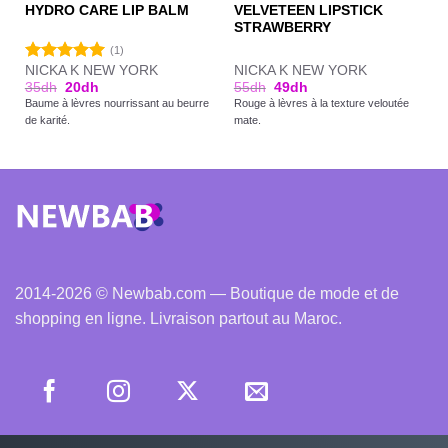
VELVETEEN LIPSTICK
HYDRO CARE LIP BALM
STRAWBERRY
(1)
NICKA K NEW YORK
NICKA K NEW YORK
Note
5.00
35
dh
20
dh
55
dh
49
dh
sur 5
Baume à lèvres nourrissant au beurre
Rouge à lèvres à la texture veloutée
de karité.
mate.
2014-2026 © Newbab.com — Boutique de mode et de
shopping en ligne. Livraison partout au Maroc.