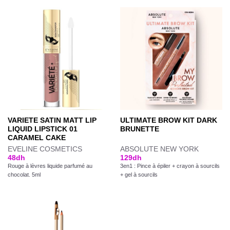
VARIETE SATIN MATT LIP
ULTIMATE BROW KIT DARK
LIQUID LIPSTICK 01
BRUNETTE
CARAMEL CAKE
EVELINE COSMETICS
ABSOLUTE NEW YORK
48
dh
129
dh
Rouge à lèvres liquide parfumé au
3en1 : Pince à épiler + crayon à sourcils
chocolat. 5ml
+ gel à sourcils