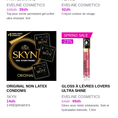
EVELINE COSMETICS
EVELINE COSMETICS
108
dh
39
dh
42
dh
Top pour vernis permanent gel uv/led
Crayon contour du visage.
ultra résistant. 5ml
SPRING SALE
-23%
ORIGINAL NON LATEX
GLOSS À LÈVRES LOVERS
CONDOMS
ULTRA SHINE
SKYN
EVELINE COSMETICS
14
dh
64
dh
49
dh
3 PRÉSERVATIFS
Gloss avec teints séduisants. Soin et
hydratation intensifs. 7,5ml