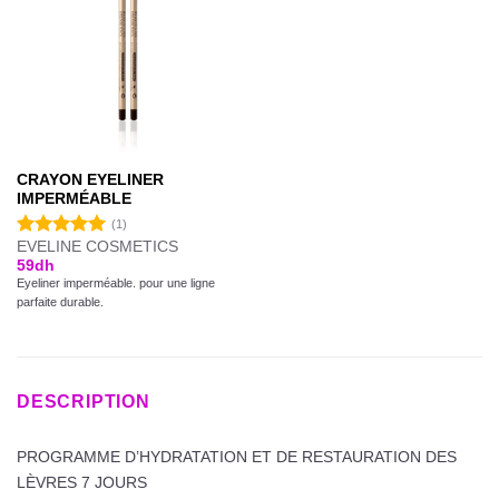
CRAYON EYELINER
IMPERMÉABLE
(1)
EVELINE COSMETICS
Note
5.00
59
dh
sur 5
Eyeliner imperméable. pour une ligne
parfaite durable.
DESCRIPTION
PROGRAMME D’HYDRATATION ET DE RESTAURATION DES
LÈVRES 7 JOURS