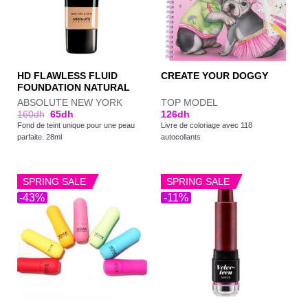
HD FLAWLESS FLUID
CREATE YOUR DOGGY
FOUNDATION NATURAL
ABSOLUTE NEW YORK
TOP MODEL
160
dh
65
dh
126
dh
Fond de teint unique pour une peau
Livre de coloriage avec 118
parfaite. 28ml
autocollants
SPRING SALE
SPRING SALE
-43%
-11%