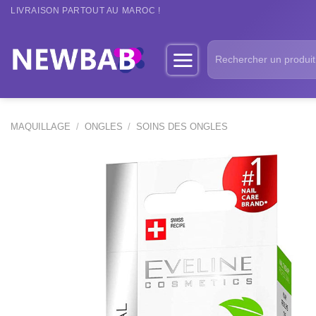
Passer
LIVRAISON PARTOUT AU MAROC !
au
contenu
Recherche
pour :
MAQUILLAGE
/
ONGLES
/
SOINS DES ONGLES