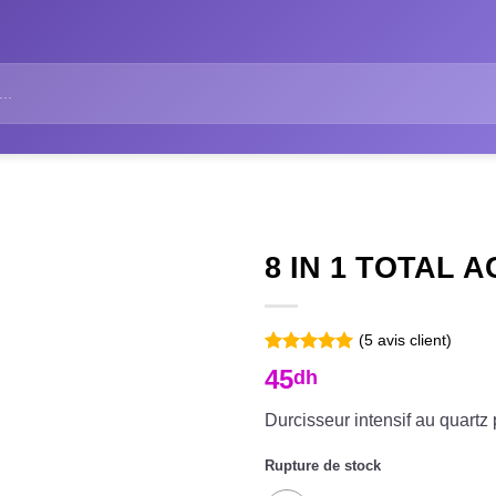
8 IN 1 TOTAL 
(
5
avis client)
Noté
5
5.00
45
dh
sur 5 basé
sur
notations
Durcisseur intensif au quartz 
client
Rupture de stock