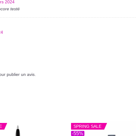
rs 2024
core testé
24
ur publier un avis.
E
SPRING SALE
-55%