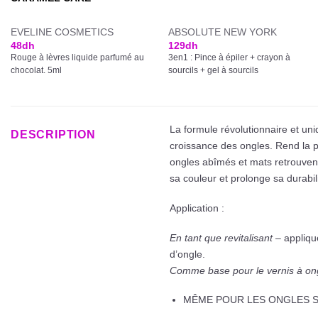
EVELINE COSMETICS
ABSOLUTE NEW YORK
48
dh
129
dh
Rouge à lèvres liquide parfumé au
3en1 : Pince à épiler + crayon à
chocolat. 5ml
sourcils + gel à sourcils
La formule révolutionnaire et uniq
DESCRIPTION
croissance des ongles. Rend la p
ongles abîmés et mats retrouvent 
sa couleur et prolonge sa durabili
Application :
En tant que revitalisant
– appliqu
d’ongle.
Comme base pour le vernis à on
MÊME POUR LES ONGLES S