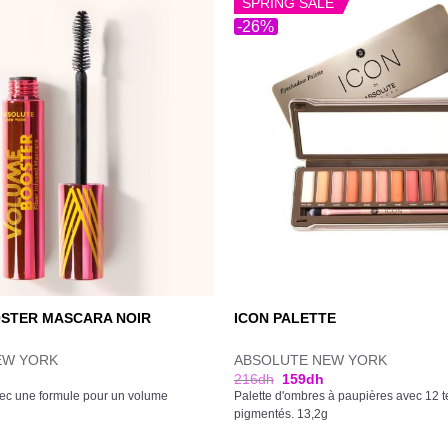
SPRING SALE
-26%
STER MASCARA NOIR
ICON PALETTE
EW YORK
ABSOLUTE NEW YORK
216
dh
159
dh
ec une formule pour un volume
Palette d'ombres à paupières avec 12 te
pigmentés. 13,2g