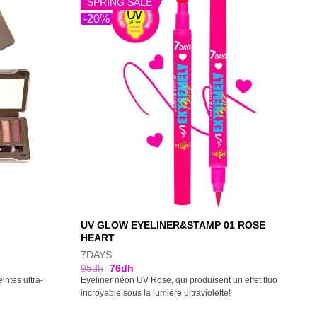
SPRING SALE
-20%
UV GLOW EYELINER&STAMP 01 ROSE
HEART
7DAYS
95
dh
76
dh
intes ultra-
Eyeliner néon UV Rose, qui produisent un effet fluo
incroyable sous la lumière ultraviolette!