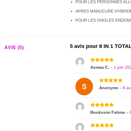
POUR LES PERSONNES AL
APRES MANUCURE HYBRIDE
POUR LES ONGLES ENDO
5 avis pour
8 IN 1 TOTA
AVIS (5)
Note
5
sur
Asmaa C.
–
1 juin 20
5
Note
5
sur
Anonyme
–
8 av
5
Note
5
sur
Boukssim Fatima
–
5