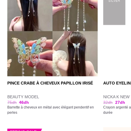
PINCE CRABE À CHEVEUX PAPILLON IRISÉ
AUTO EYELIN
BEAUTY MODEL
NICKA K NEW
75
dh
46
dh
32
dh
27
dh
Barrette à cheveux en métal avec élégant pendentif en
Crayon argenté a
perles
durée