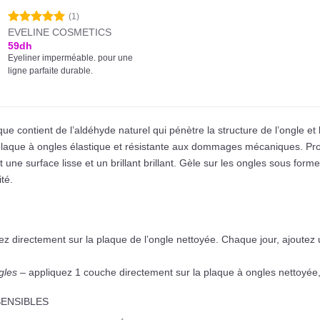
(1)
EVELINE COSMETICS
Note
5.00
sur 5
59
dh
Eyeliner imperméable. pour une
ligne parfaite durable.
ue contient de l’aldéhyde naturel qui pénètre la structure de l’ongle et l
laque à ongles élastique et résistante aux dommages mécaniques. Protèg
une surface lisse et un brillant brillant. Gèle sur les ongles sous form
té.
ez directement sur la plaque de l’ongle nettoyée. Chaque jour, ajoutez
gles
– appliquez 1 couche directement sur la plaque à ongles nettoyée, 
ENSIBLES