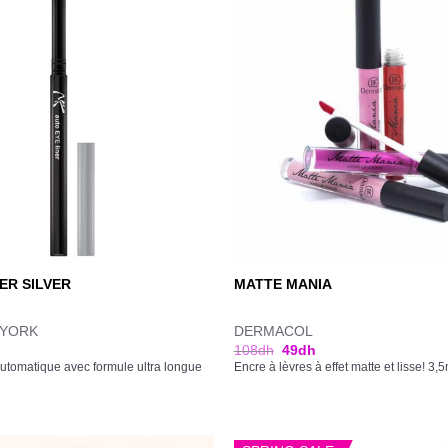
ER SILVER
MATTE MANIA
 YORK
DERMACOL
108
dh
49
dh
utomatique avec formule ultra longue
Encre à lèvres à effet matte et lisse! 3,5