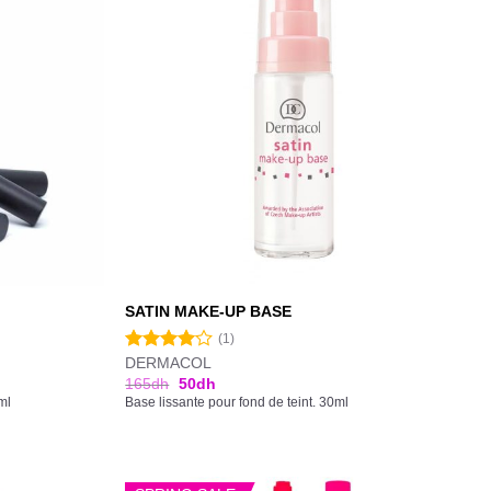
SATIN MAKE-UP BASE
(1)
DERMACOL
Note
4.00
sur
165
dh
50
dh
5
ml
Base lissante pour fond de teint. 30ml