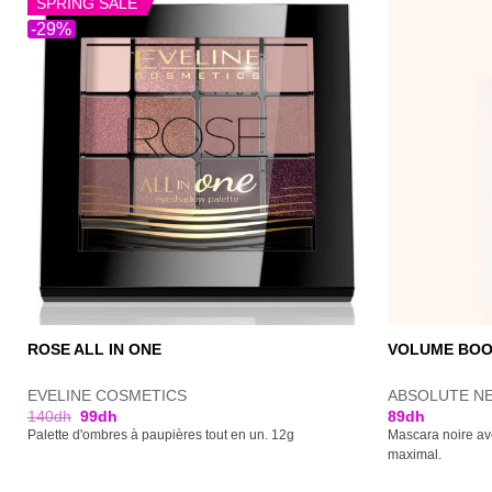
SPRING SALE
-29%
ROSE ALL IN ONE
VOLUME BOO
EVELINE COSMETICS
ABSOLUTE N
140
dh
99
dh
89
dh
Palette d'ombres à paupières tout en un. 12g
Mascara noire av
maximal.