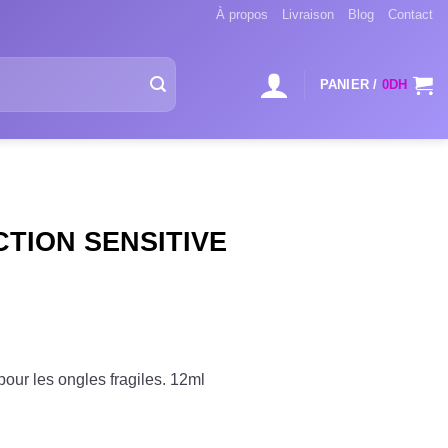
À propos
Livraison
Blog
Contact
PANIER /
0
DH
ACTION SENSITIVE
pour les ongles fragiles. 12ml