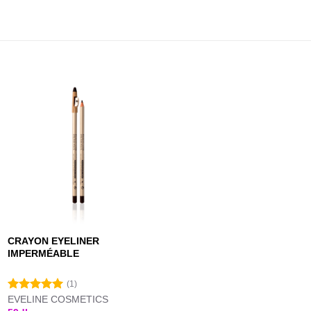
CRAYON EYELINER
IMPERMÉABLE
(1)
EVELINE COSMETICS
Note
5.00
sur 5