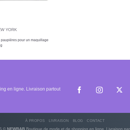
EW YORK
 à paupières pour un maquillage
8g
 en ligne. Livraison partout
À PROPOS
LIVRAISON
BLOG
CONTACT
26 ©
NEWBAB
Boutique de mode et de shopping en ligne. Livraison par