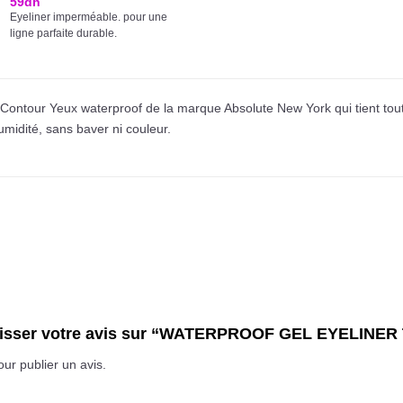
59
dh
Eyeliner imperméable. pour une
ligne parfaite durable.
tour Yeux waterproof de la marque Absolute New York qui tient toute 
umidité, sans baver ni couleur.
laisser votre avis sur “WATERPROOF GEL EYELINER
ur publier un avis.