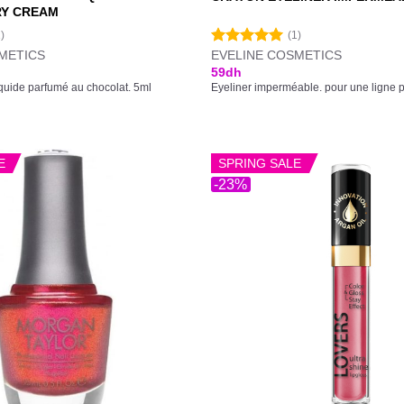
RY CREAM
1)
(1)
METICS
EVELINE COSMETICS
Note
5.00
sur 5
59
dh
iquide parfumé au chocolat. 5ml
Eyeliner imperméable. pour une ligne p
E
SPRING SALE
-23%