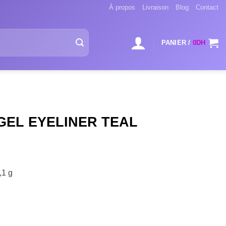
À propos
Livraison
Blog
Contact
PANIER /
0
DH
EL EYELINER TEAL
,1 g