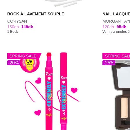
BOCK À LAVEMENT SOUPLE
NAIL LACQUE
CORYSAN
MORGAN TAY
150
dh
149
dh
120
dh
95
dh
1 Bock
Vernis à ongles 
SPRING SALE
SPRING SAL
-20%
-25%