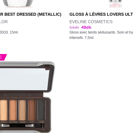
R BEST DRESSED (METALLIC)
GLOSS À LÈVRES LOVERS ULT
LOR
EVELINE COSMETICS
64
dh
49
dh
50033. 15ml
Gloss avec teints séduisants. Soin et hy
intensifs. 7,5ml
E