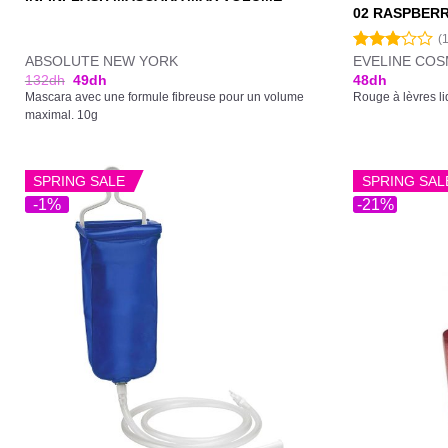
02 RASPBER
(
ABSOLUTE NEW YORK
EVELINE COS
Note
3.00
132
dh
49
dh
48
dh
sur 5
Mascara avec une formule fibreuse pour un volume
Rouge à lèvres l
maximal. 10g
SPRING SALE
SPRING SAL
-1%
-21%