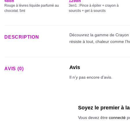
48
dh
129
dh
Rouge à lèvres liquide parfumé au
3en1 : Pince à épiler + crayon à
chocolat. 5ml
sourcils + gel à sourcils
Découvrez la gamme de Crayon Con
DESCRIPTION
résiste à tout, chaleur comme l’h
Avis
AVIS (0)
Il n’y pas encore d’avis.
Soyez le premier à 
Vous devez être
connecté
po