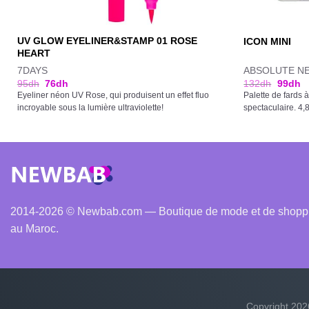
UV GLOW EYELINER&STAMP 01 ROSE
ICON MINI
HEART
7DAYS
ABSOLUTE N
95
dh
76
dh
132
dh
99
dh
Eyeliner néon UV Rose, qui produisent un effet fluo
Palette de fards
incroyable sous la lumière ultraviolette!
spectaculaire. 4,
2014-2026 © Newbab.com — Boutique de mode et de shopping
au Maroc.
Copyright 20