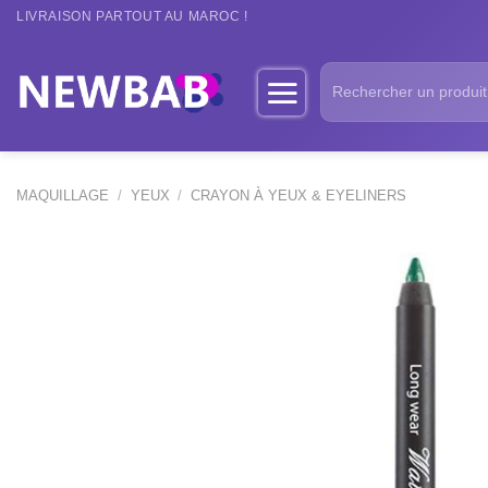
Passer
LIVRAISON PARTOUT AU MAROC !
au
contenu
Recherche
pour :
MAQUILLAGE
/
YEUX
/
CRAYON À YEUX & EYELINERS