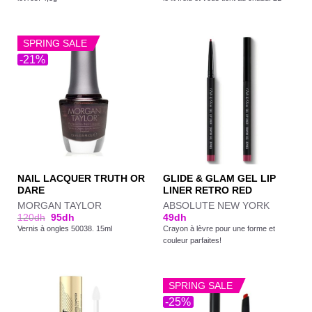
SPRING SALE
-21%
NAIL LACQUER TRUTH OR
GLIDE & GLAM GEL LIP
DARE
LINER RETRO RED
MORGAN TAYLOR
ABSOLUTE NEW YORK
120
dh
95
dh
49
dh
Vernis à ongles 50038. 15ml
Crayon à lèvre pour une forme et
couleur parfaites!
SPRING SALE
-25%