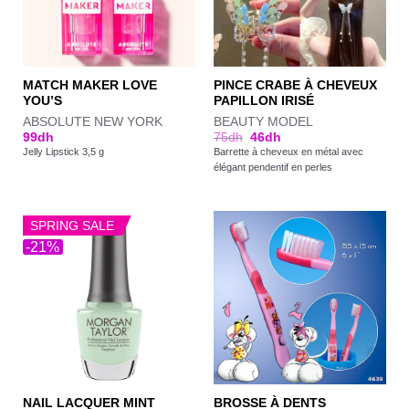
MATCH MAKER LOVE
PINCE CRABE À CHEVEUX
YOU’S
PAPILLON IRISÉ
ABSOLUTE NEW YORK
BEAUTY MODEL
99
dh
75
dh
46
dh
Jelly Lipstick 3,5 g
Barrette à cheveux en métal avec
élégant pendentif en perles
SPRING SALE
-21%
NAIL LACQUER MINT
BROSSE À DENTS