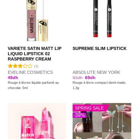
VARIETE SATIN MATT LIP
SUPREME SLIM LIPSTICK
LIQUID LIPSTICK 02
RASPBERRY CREAM
(1)
EVELINE COSMETICS
ABSOLUTE NEW YORK
Note
48
dh
92
dh
69
dh
3.00
Rouge à lèvres liquide parfumé au
Rouge à lèvre compact demi-matte.
sur 5
chocolat. 5ml
1,3g
SPRING SALE
-39%