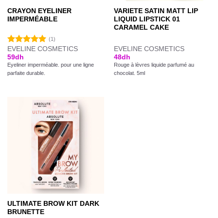
CRAYON EYELINER
VARIETE SATIN MATT LIP
IMPERMÉABLE
LIQUID LIPSTICK 01
CARAMEL CAKE
(1)
EVELINE COSMETICS
EVELINE COSMETICS
Note
5.00
59
dh
48
dh
sur 5
Eyeliner imperméable. pour une ligne
Rouge à lèvres liquide parfumé au
parfaite durable.
chocolat. 5ml
ULTIMATE BROW KIT DARK
BRUNETTE