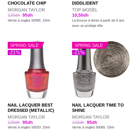
CHOCOLATE CHIP
DIDDLIDENT
MORGAN TAYLOR
TOP MODEL
120
dh
95
dh
10,50
dh
Vernis à ongles 50085. 15ml
La brosse à dents à partir de 6 ans
avec un protège tête
SPRING SALE
SPRING SALE
-21%
-21%
NAIL LACQUER BEST
NAIL LACQUER TIME TO
DRESSED (METALLIC)
SHINE
MORGAN TAYLOR
MORGAN TAYLOR
120
dh
95
dh
120
dh
95
dh
Vernis à ongles 50033. 15ml
Vernis à ongles 50065. 15ml