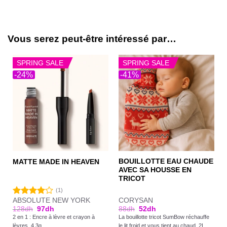
Vous serez peut-être intéressé par…
SPRING SALE
SPRING SALE
-24%
-41%
BOUILLOTTE EAU CHAUDE
MATTE MADE IN HEAVEN
AVEC SA HOUSSE EN
TRICOT
(1)
ABSOLUTE NEW YORK
CORYSAN
Note
128
dh
97
dh
88
dh
52
dh
4.00
sur
2 en 1 : Encre à lèvre et crayon à
La bouillotte tricot SumBow réchauffe
5
lèvres. 4,3g
le lit froid et vous tient au chaud. 2L