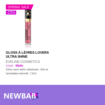
SPRING SALE
-23%
GLOSS À LÈVRES LOVERS
ULTRA SHINE
EVELINE COSMETICS
64
dh
49
dh
Gloss avec teints séduisants. Soin et
hydratation intensifs. 7,5ml