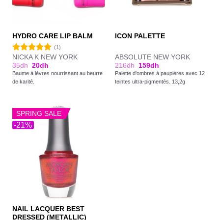
HYDRO CARE LIP BALM
ICON PALETTE
(1)
NICKA K NEW YORK
ABSOLUTE NEW YORK
Note
5.00
35
dh
20
dh
216
dh
159
dh
sur 5
Baume à lèvres nourrissant au beurre
Palette d'ombres à paupières avec 12
de karité.
teintes ultra-pigmentés. 13,2g
SPRING SALE
-21%
NAIL LACQUER BEST
DRESSED (METALLIC)