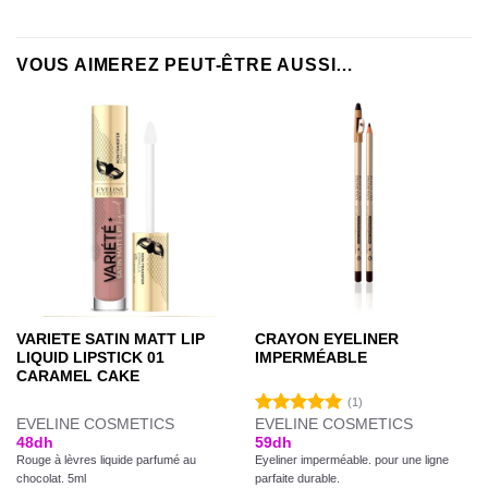
VOUS AIMEREZ PEUT-ÊTRE AUSSI…
VARIETE SATIN MATT LIP
CRAYON EYELINER
LIQUID LIPSTICK 01
IMPERMÉABLE
CARAMEL CAKE
(1)
EVELINE COSMETICS
EVELINE COSMETICS
Note
5.00
48
dh
59
dh
sur 5
Rouge à lèvres liquide parfumé au
Eyeliner imperméable. pour une ligne
chocolat. 5ml
parfaite durable.