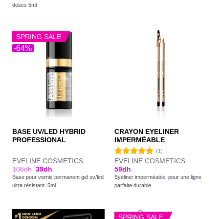
doses 5ml
SPRING SALE
-64%
BASE UV/LED HYBRID
CRAYON EYELINER
PROFESSIONAL
IMPERMÉABLE
(1)
EVELINE COSMETICS
EVELINE COSMETICS
Note
5.00
108
dh
39
dh
59
dh
sur 5
Base pour vernis permanent gel uv/led
Eyeliner imperméable. pour une ligne
ultra résistant. 5ml
parfaite durable.
SPRING SALE