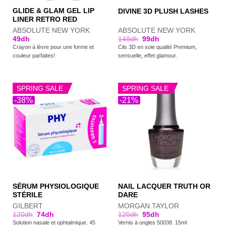
GLIDE & GLAM GEL LIP
DIVINE 3D PLUSH LASHES
LINER RETRO RED
ABSOLUTE NEW YORK
ABSOLUTE NEW YORK
49
dh
148
dh
99
dh
Crayon à lèvre pour une forme et
Cils 3D en soie qualité Premium,
couleur parfaites!
sensuelle, effet glamour.
SPRING SALE
SPRING SALE
-38%
-21%
SÉRUM PHYSIOLOGIQUE
NAIL LACQUER TRUTH OR
STÉRILE
DARE
GILBERT
MORGAN TAYLOR
120
dh
74
dh
120
dh
95
dh
Solution nasale et ophtalmique. 45
Vernis à ongles 50038. 15ml