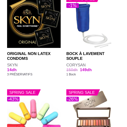
-1%
ORIGINAL NON LATEX
BOCK À LAVEMENT
CONDOMS
SOUPLE
SKYN
CORYSAN
14
dh
150
dh
149
dh
3 PRÉSERVATIFS
1 Bock
SPRING SALE
SPRING SALE
-43%
-26%