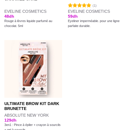
(1)
EVELINE COSMETICS
EVELINE COSMETICS
Note
5.00
48
dh
59
dh
sur 5
Rouge à lèvres liquide parfumé au
Eyeliner imperméable. pour une ligne
chocolat. 5ml
parfaite durable.
ULTIMATE BROW KIT DARK
BRUNETTE
ABSOLUTE NEW YORK
129
dh
3en1 : Pince à épiler + crayon à sourcils
+ gel à sourcils