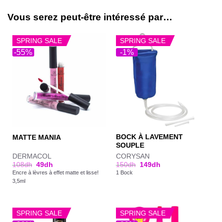
Vous serez peut-être intéressé par…
SPRING SALE
SPRING SALE
-55%
-1%
BOCK À LAVEMENT
MATTE MANIA
SOUPLE
DERMACOL
CORYSAN
108
dh
49
dh
150
dh
149
dh
Encre à lèvres à effet matte et lisse!
1 Bock
3,5ml
SPRING SALE
SPRING SALE