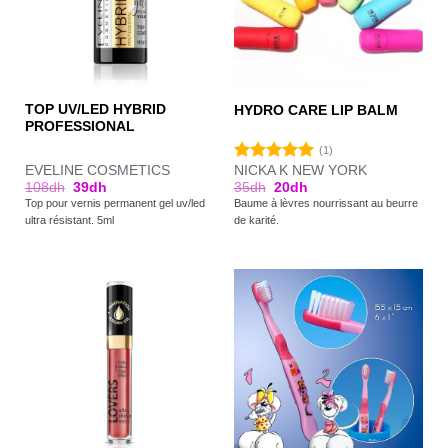
TOP UV/LED HYBRID
HYDRO CARE LIP BALM
PROFESSIONAL
(1)
EVELINE COSMETICS
NICKA K NEW YORK
Note
5.00
108
dh
39
dh
35
dh
20
dh
sur 5
Top pour vernis permanent gel uv/led
Baume à lèvres nourrissant au beurre
ultra résistant. 5ml
de karité.