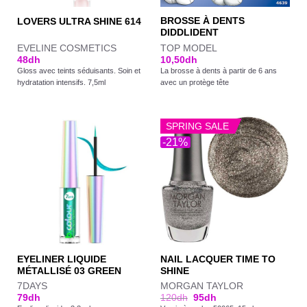
BROSSE À DENTS
LOVERS ULTRA SHINE 614
DIDDLIDENT
EVELINE COSMETICS
TOP MODEL
48
dh
10,50
dh
Gloss avec teints séduisants. Soin et
La brosse à dents à partir de 6 ans
hydratation intensifs. 7,5ml
avec un protège tête
SPRING SALE
-21%
EYELINER LIQUIDE
NAIL LACQUER TIME TO
MÉTALLISÉ 03 GREEN
SHINE
7DAYS
MORGAN TAYLOR
79
dh
120
dh
95
dh