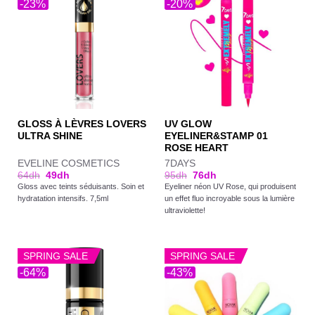
-23%
-20%
GLOSS À LÈVRES LOVERS
UV GLOW
ULTRA SHINE
EYELINER&STAMP 01
ROSE HEART
EVELINE COSMETICS
7DAYS
64
dh
49
dh
95
dh
76
dh
Gloss avec teints séduisants. Soin et
Eyeliner néon UV Rose, qui produisent
hydratation intensifs. 7,5ml
un effet fluo incroyable sous la lumière
ultraviolette!
SPRING SALE
SPRING SALE
-64%
-43%