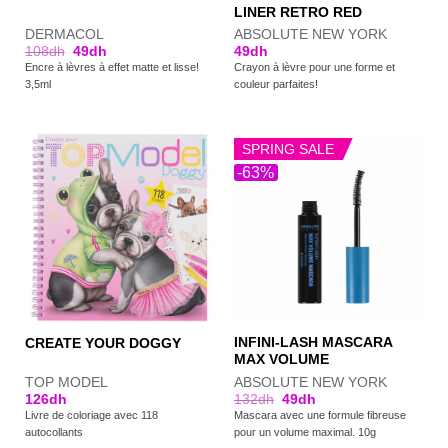
LINER RETRO RED
DERMACOL
ABSOLUTE NEW YORK
108
dh
49
dh
49
dh
Encre à lèvres à effet matte et lisse!
Crayon à lèvre pour une forme et
3,5ml
couleur parfaites!
SPRING SALE
-63%
INFINI-LASH MASCARA
CREATE YOUR DOGGY
MAX VOLUME
TOP MODEL
ABSOLUTE NEW YORK
126
dh
132
dh
49
dh
Livre de coloriage avec 118
Mascara avec une formule fibreuse
autocollants
pour un volume maximal. 10g