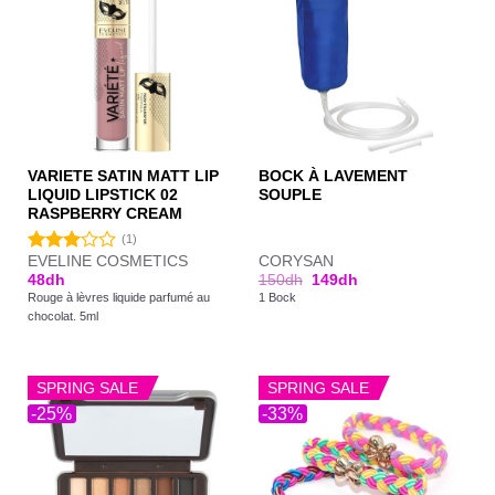
VARIETE SATIN MATT LIP
BOCK À LAVEMENT
LIQUID LIPSTICK 02
SOUPLE
RASPBERRY CREAM
(1)
EVELINE COSMETICS
CORYSAN
Note
48
dh
150
dh
149
dh
3.00
Rouge à lèvres liquide parfumé au
1 Bock
sur 5
chocolat. 5ml
SPRING SALE
SPRING SALE
-25%
-33%