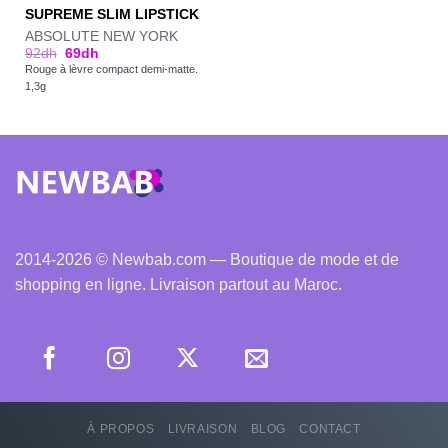
SUPREME SLIM LIPSTICK
ABSOLUTE NEW YORK
92
dh
69
dh
Rouge à lèvre compact demi-matte.
1,3g
2014-2026 © Newbab.com — Boutique de mode et de
shopping en ligne. Livraison partout au Maroc.
À PROPOS
LIVRAISON
BLOG
CONTACT