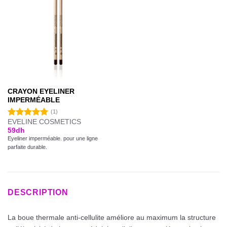
CRAYON EYELINER
IMPERMÉABLE
(1)
EVELINE COSMETICS
Note
5.00
59
dh
sur 5
Eyeliner imperméable. pour une ligne
parfaite durable.
DESCRIPTION
La boue thermale anti-cellulite améliore au maximum la structure