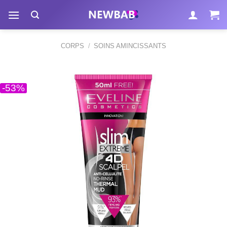
Passer
au
contenu
CORPS
/
SOINS AMINCISSANTS
-53%