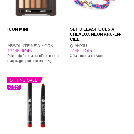
SET D’ÉLASTIQUES À
ICON MINI
CHEVEUX NÉON ARC-EN-
CIEL
ABSOLUTE NEW YORK
QIANXIU
132
dh
99
dh
18
dh
12
dh
Palette de fards à paupières pour un
3 élastiques à cheveux.
maquillage spectaculaire. 4,8g
SPRING SALE
-25%