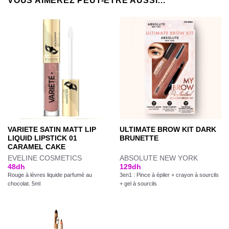
VOUS AIMEREZ PEUT-ÊTRE AUSSI…
VARIETE SATIN MATT LIP
ULTIMATE BROW KIT DARK
LIQUID LIPSTICK 01
BRUNETTE
CARAMEL CAKE
EVELINE COSMETICS
ABSOLUTE NEW YORK
48
dh
129
dh
Rouge à lèvres liquide parfumé au
3en1 : Pince à épiler + crayon à sourcils
chocolat. 5ml
+ gel à sourcils