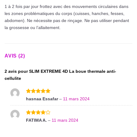
1 à 2 fois par jour frottez avec des mouvements circulaires dans
les zones problématiques du corps (cuisses, hanches, fesses,
abdomen). Ne nécessite pas de rinçage. Ne pas utiliser pendant
la grossesse ou l’allaitement.
AVIS (2)
2 avis pour
SLIM EXTREME 4D La boue thermale anti-
cellulite
Note
5
sur
hasnaa Essafar
–
11 mars 2024
5
Note
4
FATIMA A.
–
11 mars 2024
sur 5