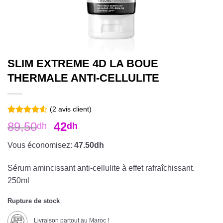
SLIM EXTREME 4D LA BOUE
THERMALE ANTI-CELLULITE
(
2
avis client)
Noté
2
4.50
89,50
42
dh
dh
sur 5 basé
sur
notations
Vous économisez:
47.50dh
client
Sérum amincissant anti-cellulite à effet rafraîchissant.
250ml
Rupture de stock
Livraison partout au Maroc !