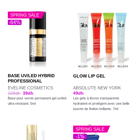
SPRING SALE
-64%
BASE UV/LED HYBRID
GLOW LIP GEL
PROFESSIONAL
EVELINE COSMETICS
ABSOLUTE NEW YORK
108
dh
39
dh
49
dh
Base pour vernis permanent gel uv/led
Les gels à lèvres transparents
ultra résistant. 5ml
hydratent et protègent avec une belle
touche de finition brillante. 7ml
SPRING SALE
-1%