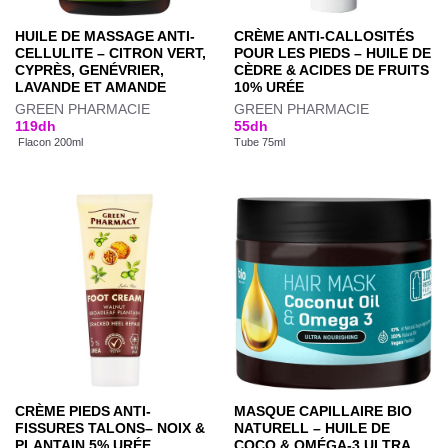
HUILE DE MASSAGE ANTI-
CRÈME ANTI-CALLOSITÉS
CELLULITE – CITRON VERT,
POUR LES PIEDS – HUILE DE
CYPRÈS, GENÉVRIER,
CÈDRE & ACIDES DE FRUITS
LAVANDE ET AMANDE
10% URÉE
GREEN PHARMACIE
GREEN PHARMACIE
119
dh
55
dh
Flacon 200ml
Tube 75ml
CRÈME PIEDS ANTI-
MASQUE CAPILLAIRE BIO
FISSURES TALONS– NOIX &
NATURELL – HUILE DE
PLANTAIN 5% URÉE
COCO & OMÉGA-3 ULTRA