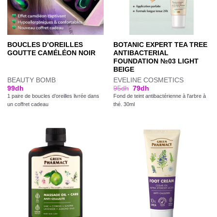
BOUCLES D’OREILLES
BOTANIC EXPERT TEA TREE
GOUTTE CAMÉLÉON NOIR
ANTIBACTERIAL
FOUNDATION №03 LIGHT
BEIGE
BEAUTY BOMB
EVELINE COSMETICS
99
dh
95
dh
79
dh
1 paire de boucles d’oreilles livrée dans
Fond de teint antibactérienne à l'arbre à
un coffret cadeau
thé. 30ml