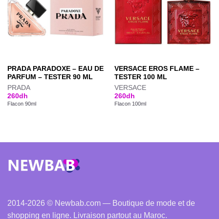
PRADA PARADOXE – EAU DE
VERSACE EROS FLAME –
PARFUM – TESTER 90 ML
TESTER 100 ML
PRADA
VERSACE
260
dh
260
dh
Flacon 90ml
Flacon 100ml
2014-2026 © Newbab.com — Boutique de mode et de
shopping en ligne. Livraison partout au Maroc.