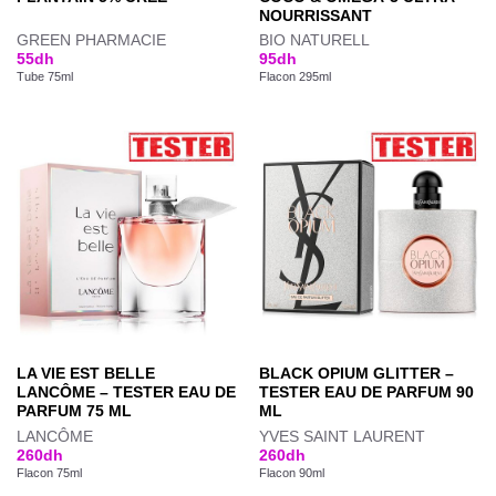
NOURRISSANT
GREEN PHARMACIE
BIO NATURELL
55
dh
95
dh
Tube 75ml
Flacon 295ml
LA VIE EST BELLE
BLACK OPIUM GLITTER –
LANCÔME – TESTER EAU DE
TESTER EAU DE PARFUM 90
PARFUM 75 ML
ML
LANCÔME
YVES SAINT LAURENT
260
dh
260
dh
Flacon 75ml
Flacon 90ml