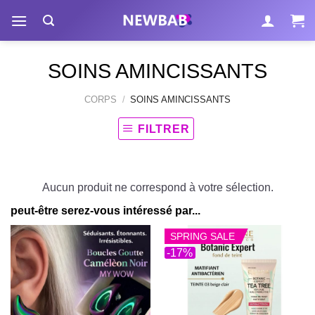
Passer
au
contenu
SOINS AMINCISSANTS
CORPS
/
SOINS AMINCISSANTS
FILTRER
Aucun produit ne correspond à votre sélection.
peut-être serez-vous intéressé par...
SPRING SALE
-17%