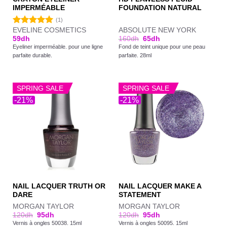
IMPERMÉABLE
FOUNDATION NATURAL
(1)
EVELINE COSMETICS
ABSOLUTE NEW YORK
Note
5.00
59
dh
160
dh
65
dh
sur 5
Eyeliner imperméable. pour une ligne
Fond de teint unique pour une peau
parfaite durable.
parfaite. 28ml
SPRING SALE
SPRING SALE
-21%
-21%
NAIL LACQUER TRUTH OR
NAIL LACQUER MAKE A
DARE
STATEMENT
MORGAN TAYLOR
MORGAN TAYLOR
120
dh
95
dh
120
dh
95
dh
Vernis à ongles 50038. 15ml
Vernis à ongles 50095. 15ml