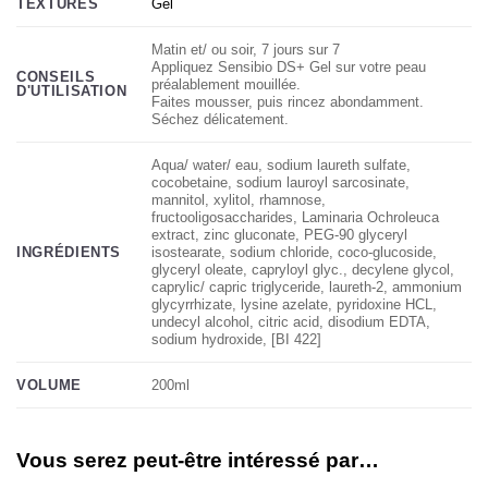
Gel
TEXTURES
Matin et/ ou soir, 7 jours sur 7
Appliquez Sensibio DS+ Gel sur votre peau
CONSEILS
préalablement mouillée.
D'UTILISATION
Faites mousser, puis rincez abondamment.
Séchez délicatement.
Aqua/ water/ eau, sodium laureth sulfate,
cocobetaine, sodium lauroyl sarcosinate,
mannitol, xylitol, rhamnose,
fructooligosaccharides, Laminaria Ochroleuca
extract, zinc gluconate, PEG-90 glyceryl
isostearate, sodium chloride, coco-glucoside,
INGRÉDIENTS
glyceryl oleate, capryloyl glyc., decylene glycol,
caprylic/ capric triglyceride, laureth-2, ammonium
glycyrrhizate, lysine azelate, pyridoxine HCL,
undecyl alcohol, citric acid, disodium EDTA,
sodium hydroxide, [BI 422]
200ml
VOLUME
Vous serez peut-être intéressé par…