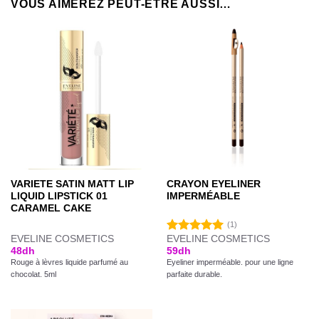
VOUS AIMEREZ PEUT-ÊTRE AUSSI…
VARIETE SATIN MATT LIP
CRAYON EYELINER
LIQUID LIPSTICK 01
IMPERMÉABLE
CARAMEL CAKE
(1)
EVELINE COSMETICS
EVELINE COSMETICS
Note
5.00
48
dh
59
dh
sur 5
Rouge à lèvres liquide parfumé au
Eyeliner imperméable. pour une ligne
chocolat. 5ml
parfaite durable.