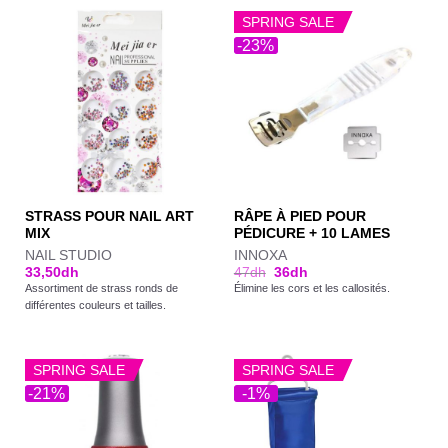
SPRING SALE
-23%
STRASS POUR NAIL ART
RÂPE À PIED POUR
MIX
PÉDICURE + 10 LAMES
NAIL STUDIO
INNOXA
33,50
dh
47
dh
36
dh
Assortiment de strass ronds de
Élimine les cors et les callosités.
différentes couleurs et tailles.
SPRING SALE
SPRING SALE
-21%
-1%