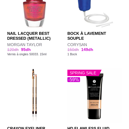
NAIL LACQUER BEST
BOCK À LAVEMENT
DRESSED (METALLIC)
SOUPLE
MORGAN TAYLOR
CORYSAN
120
dh
95
dh
150
dh
149
dh
Vernis à ongles 50033. 15ml
1 Bock
SPRING SALE
-59%
CRAYON EYELINER
HD FLAWLESS FLUID