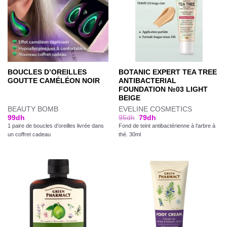
BOUCLES D’OREILLES
BOTANIC EXPERT TEA TREE
GOUTTE CAMÉLÉON NOIR
ANTIBACTERIAL
FOUNDATION №03 LIGHT
BEIGE
BEAUTY BOMB
EVELINE COSMETICS
99
dh
95
dh
79
dh
1 paire de boucles d’oreilles livrée dans
Fond de teint antibactérienne à l'arbre à
un coffret cadeau
thé. 30ml