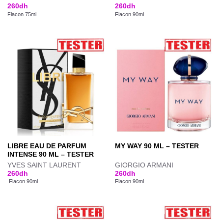
260
dh
260
dh
Flacon 75ml
Flacon 90ml
LIBRE EAU DE PARFUM
MY WAY 90 ML – TESTER
INTENSE 90 ML – TESTER
YVES SAINT LAURENT
GIORGIO ARMANI
260
dh
260
dh
Flacon 90ml
Flacon 90ml