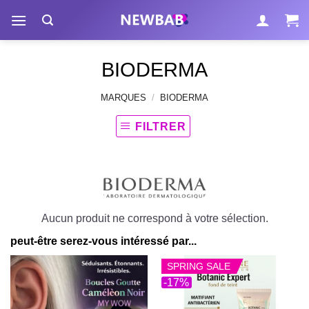
Passer
au
contenu
BIODERMA
MARQUES
/
BIODERMA
FILTRER
Aucun produit ne correspond à votre sélection.
peut-être serez-vous intéressé par...
SPRING SALE
-17%