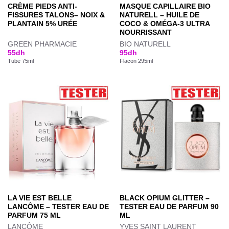
CRÈME PIEDS ANTI-
MASQUE CAPILLAIRE BIO
FISSURES TALONS– NOIX &
NATURELL – HUILE DE
PLANTAIN 5% URÉE
COCO & OMÉGA-3 ULTRA
NOURRISSANT
GREEN PHARMACIE
BIO NATURELL
55
dh
95
dh
Tube 75ml
Flacon 295ml
LA VIE EST BELLE
BLACK OPIUM GLITTER –
LANCÔME – TESTER EAU DE
TESTER EAU DE PARFUM 90
PARFUM 75 ML
ML
LANCÔME
YVES SAINT LAURENT