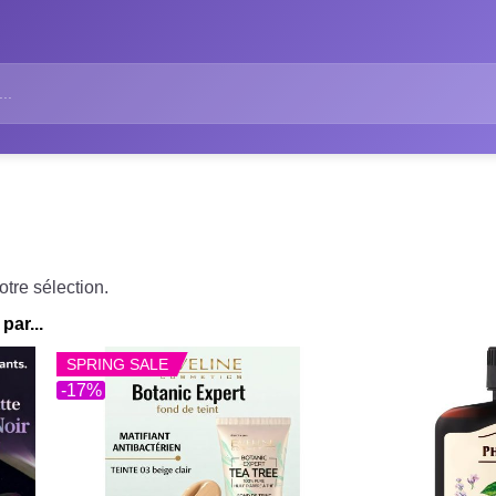
tre sélection.
par...
SPRING SALE
-17%