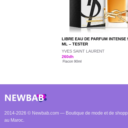
LIBRE EAU DE PARFUM INTENSE 
ML – TESTER
YVES SAINT LAURENT
260
dh
Flacon 90ml
2014-2026 © Newbab.com — Boutique de mode et de shopping
au Maroc.