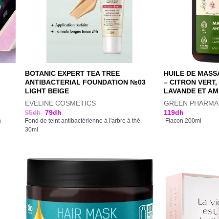
BOTANIC EXPERT TEA TREE
HUILE DE MASS
ANTIBACTERIAL FOUNDATION №03
– CITRON VERT,
LIGHT BEIGE
LAVANDE ET A
EVELINE COSMETICS
GREEN PHARMA
95
dh
79
dh
119
dh
n
Fond de teint antibactérienne à l'arbre à thé.
Flacon 200ml
30ml