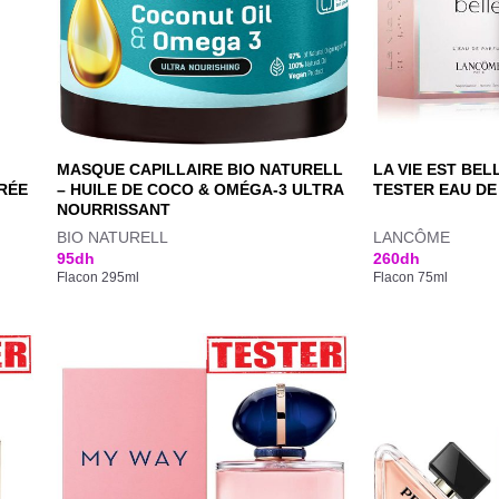
MASQUE CAPILLAIRE BIO NATURELL
LA VIE EST BE
URÉE
– HUILE DE COCO & OMÉGA-3 ULTRA
TESTER EAU DE
NOURRISSANT
BIO NATURELL
LANCÔME
95
dh
260
dh
Flacon 295ml
Flacon 75ml