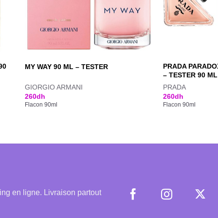
90
PRADA PARADOX
MY WAY 90 ML – TESTER
– TESTER 90 ML
GIORGIO ARMANI
PRADA
260
dh
260
dh
Flacon 90ml
Flacon 90ml
 en ligne. Livraison partout