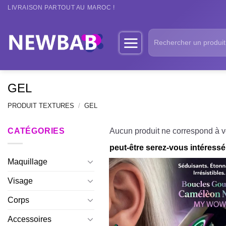
Passer
LIVRAISON PARTOUT AU MAROC !
au
contenu
Recherche
pour :
GEL
PRODUIT TEXTURES
/
GEL
CATÉGORIES
Aucun produit ne correspond à vo
peut-être serez-vous intéressé 
Maquillage
Visage
Corps
Accessoires