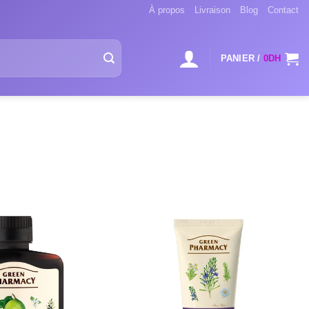
À propos
Livraison
Blog
Contact
PANIER /
0
DH