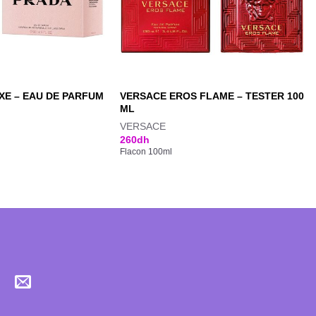
E – EAU DE PARFUM
VERSACE EROS FLAME – TESTER 100
ML
VERSACE
260
dh
Flacon 100ml