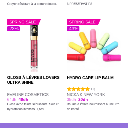
Crayon résistant à la texture douce.
3 PRÉSERVATIFS
SPRING SALE
SPRING SALE
-23%
-43%
GLOSS À LÈVRES LOVERS
HYDRO CARE LIP BALM
ULTRA SHINE
(1)
EVELINE COSMETICS
NICKA K NEW YORK
Note
5.00
64
dh
49
dh
35
dh
20
dh
sur 5
Gloss avec teints séduisants. Soin et
Baume à lèvres nourrissant au beurre
hydratation intensifs. 7,5ml
de karité.