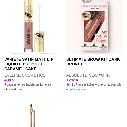
VARIETE SATIN MATT LIP
ULTIMATE BROW KIT DARK
LIQUID LIPSTICK 01
BRUNETTE
CARAMEL CAKE
EVELINE COSMETICS
ABSOLUTE NEW YORK
48
dh
129
dh
Rouge à lèvres liquide parfumé au
3en1 : Pince à épiler + crayon à sourcils
chocolat. 5ml
+ gel à sourcils