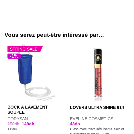
Vous serez peut-être intéressé par…
SPRING SALE
-1%
BOCK À LAVEMENT
LOVERS ULTRA SHINE 614
SOUPLE
CORYSAN
EVELINE COSMETICS
150
dh
149
dh
48
dh
1 Bock
Gloss avec teints séduisants. Soin et
hydratation intensifs. 7,5ml