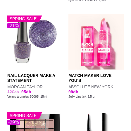
SPRING SALE
-21%
NAIL LACQUER MAKE A
MATCH MAKER LOVE
STATEMENT
YOU’S
MORGAN TAYLOR
ABSOLUTE NEW YORK
120
dh
95
dh
99
dh
Vernis à ongles 50095. 15ml
Jelly Lipstick 3,5 g
SPRING SALE
-29%