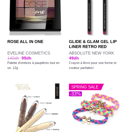
GLIDE & GLAM GEL LIP
ROSE ALL IN ONE
LINER RETRO RED
EVELINE COSMETICS
ABSOLUTE NEW YORK
140
dh
99
dh
49
dh
Palette d'ombres à paupières tout en
Crayon à lèvre pour une forme et
un. 12g
couleur parfaites!
SPRING SALE
-33%