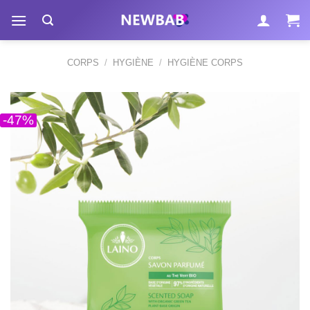
Passer
au
contenu
CORPS
/
HYGIÈNE
/
HYGIÈNE CORPS
-47%