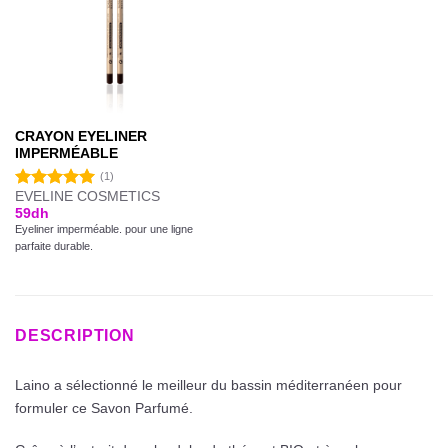
CRAYON EYELINER
IMPERMÉABLE
(1)
EVELINE COSMETICS
Note
5.00
59
dh
sur 5
Eyeliner imperméable. pour une ligne
parfaite durable.
DESCRIPTION
Laino a sélectionné le meilleur du bassin méditerranéen pour
formuler ce Savon Parfumé.