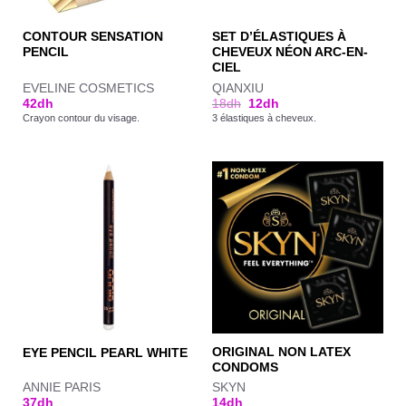
CONTOUR SENSATION
SET D’ÉLASTIQUES À
PENCIL
CHEVEUX NÉON ARC-EN-
CIEL
EVELINE COSMETICS
QIANXIU
42
dh
18
dh
12
dh
Crayon contour du visage.
3 élastiques à cheveux.
ORIGINAL NON LATEX
EYE PENCIL PEARL WHITE
CONDOMS
ANNIE PARIS
SKYN
37
dh
14
dh