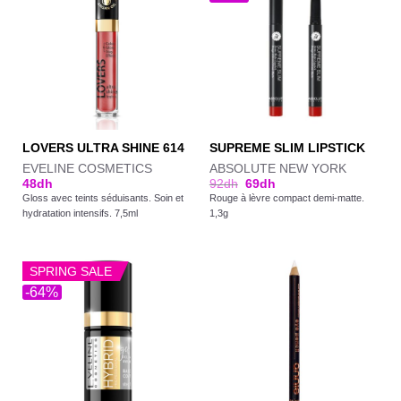
LOVERS ULTRA SHINE 614
SUPREME SLIM LIPSTICK
EVELINE COSMETICS
ABSOLUTE NEW YORK
48
dh
92
dh
69
dh
Gloss avec teints séduisants. Soin et
Rouge à lèvre compact demi-matte.
hydratation intensifs. 7,5ml
1,3g
SPRING SALE
-64%