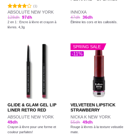
(1)
ABSOLUTE NEW YORK
INNOXA
Note
128
dh
97
dh
47
dh
36
dh
4.00
sur
2 en 1 : Encre à lèvre et crayon à
Élimine les cors et les callosités.
5
lèvres. 4,3g
SPRING SALE
-11%
GLIDE & GLAM GEL LIP
VELVETEEN LIPSTICK
LINER RETRO RED
STRAWBERRY
ABSOLUTE NEW YORK
NICKA K NEW YORK
49
dh
55
dh
49
dh
Crayon à lèvre pour une forme et
Rouge à lèvres à la texture veloutée
couleur parfaites!
mate.