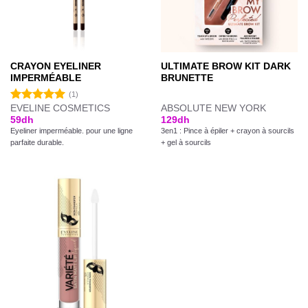
CRAYON EYELINER
ULTIMATE BROW KIT DARK
IMPERMÉABLE
BRUNETTE
(1)
EVELINE COSMETICS
ABSOLUTE NEW YORK
Note
5.00
59
dh
129
dh
sur 5
Eyeliner imperméable. pour une ligne
3en1 : Pince à épiler + crayon à sourcils
parfaite durable.
+ gel à sourcils