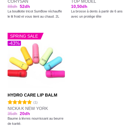
CORYSAN
TOP MODEL
88
dh
52
dh
10,50
dh
La bouillotte tricot SumBow réchauffe
La brosse à dents à partir de 6 ans
le lit froid et vous tient au chaud. 2L
avec un protège tête
SPRING SALE
-43%
HYDRO CARE LIP BALM
(1)
NICKA K NEW YORK
Note
5.00
35
dh
20
dh
sur 5
Baume à lèvres nourrissant au beurre
de karité.