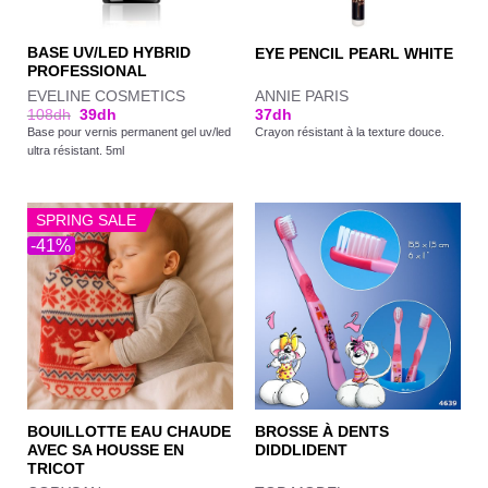
BASE UV/LED HYBRID
EYE PENCIL PEARL WHITE
PROFESSIONAL
EVELINE COSMETICS
ANNIE PARIS
108
dh
39
dh
37
dh
Base pour vernis permanent gel uv/led
Crayon résistant à la texture douce.
ultra résistant. 5ml
SPRING SALE
-41%
BOUILLOTTE EAU CHAUDE
BROSSE À DENTS
AVEC SA HOUSSE EN
DIDDLIDENT
TRICOT