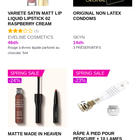
VARIETE SATIN MATT LIP
ORIGINAL NON LATEX
LIQUID LIPSTICK 02
CONDOMS
RASPBERRY CREAM
(1)
EVELINE COSMETICS
SKYN
Note
48
dh
14
dh
3.00
Rouge à lèvres liquide parfumé au
3 PRÉSERVATIFS
sur 5
chocolat. 5ml
SPRING SALE
SPRING SALE
-24%
-23%
RÂPE À PIED POUR
MATTE MADE IN HEAVEN
PÉDICURE + 10 LAMES