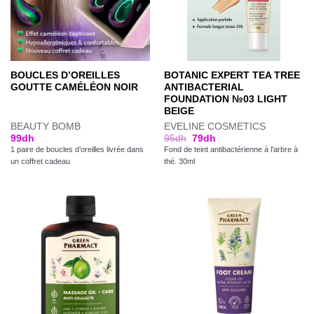
BOUCLES D’OREILLES
BOTANIC EXPERT TEA TREE
GOUTTE CAMÉLÉON NOIR
ANTIBACTERIAL
FOUNDATION №03 LIGHT
BEIGE
BEAUTY BOMB
EVELINE COSMETICS
99
dh
95
dh
79
dh
1 paire de boucles d’oreilles livrée dans
Fond de teint antibactérienne à l'arbre à
un coffret cadeau
thé. 30ml