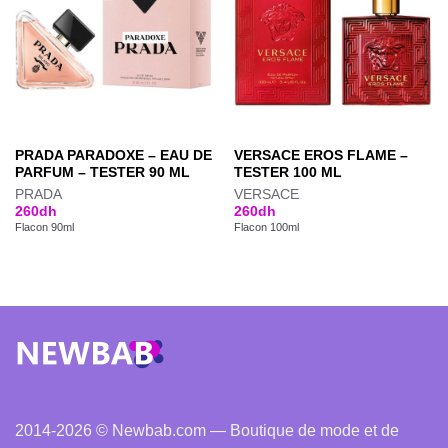
PRADA PARADOXE – EAU DE
VERSACE EROS FLAME –
PARFUM – TESTER 90 ML
TESTER 100 ML
PRADA
VERSACE
260
dh
260
dh
Flacon 90ml
Flacon 100ml
2014-2026 © Newbab.com — Boutique de mode et de