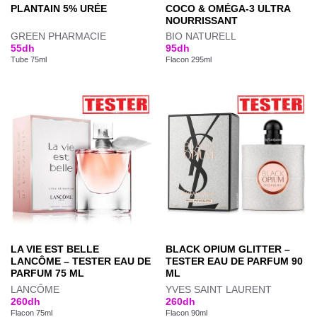
PLANTAIN 5% URÉE
COCO & OMÉGA-3 ULTRA
NOURRISSANT
GREEN PHARMACIE
BIO NATURELL
55
dh
95
dh
Tube 75ml
Flacon 295ml
LA VIE EST BELLE
BLACK OPIUM GLITTER –
LANCÔME – TESTER EAU DE
TESTER EAU DE PARFUM 90
PARFUM 75 ML
ML
LANCÔME
YVES SAINT LAURENT
260
dh
260
dh
Flacon 75ml
Flacon 90ml