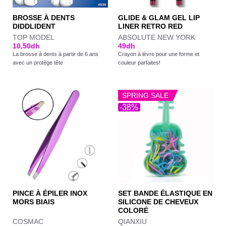
BROSSE À DENTS
GLIDE & GLAM GEL LIP
DIDDLIDENT
LINER RETRO RED
TOP MODEL
ABSOLUTE NEW YORK
10,50
dh
49
dh
La brosse à dents à partir de 6 ans
Crayon à lèvre pour une forme et
avec un protège tête
couleur parfaites!
SPRING SALE
-38%
PINCE À ÉPILER INOX
SET BANDE ÉLASTIQUE EN
MORS BIAIS
SILICONE DE CHEVEUX
COLORÉ
COSMAC
QIANXIU