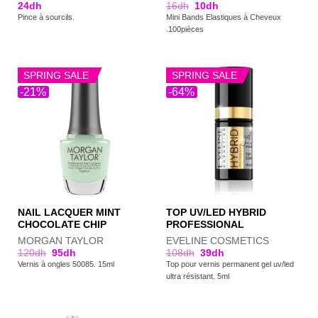
24
dh
16
dh
10
dh
Pince à sourcils.
Mini Bands Elastiques à Cheveux
.100pièces
SPRING SALE
SPRING SALE
-21%
-64%
NAIL LACQUER MINT
TOP UV/LED HYBRID
CHOCOLATE CHIP
PROFESSIONAL
MORGAN TAYLOR
EVELINE COSMETICS
120
dh
95
dh
108
dh
39
dh
Vernis à ongles 50085. 15ml
Top pour vernis permanent gel uv/led
ultra résistant. 5ml