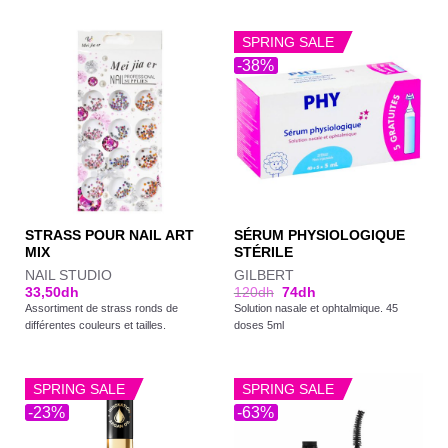
SPRING SALE
-38%
STRASS POUR NAIL ART
SÉRUM PHYSIOLOGIQUE
MIX
STÉRILE
NAIL STUDIO
GILBERT
33,50
dh
120
dh
74
dh
Assortiment de strass ronds de
Solution nasale et ophtalmique. 45
différentes couleurs et tailles.
doses 5ml
SPRING SALE
SPRING SALE
-23%
-63%