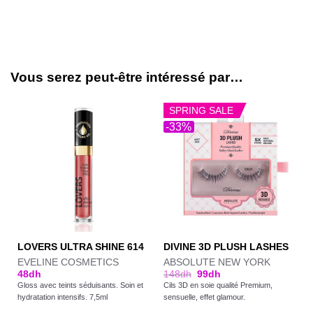
Vous serez peut-être intéressé par…
SPRING SALE
-33%
LOVERS ULTRA SHINE 614
DIVINE 3D PLUSH LASHES
EVELINE COSMETICS
ABSOLUTE NEW YORK
48
dh
148
dh
99
dh
Gloss avec teints séduisants. Soin et
Cils 3D en soie qualité Premium,
hydratation intensifs. 7,5ml
sensuelle, effet glamour.