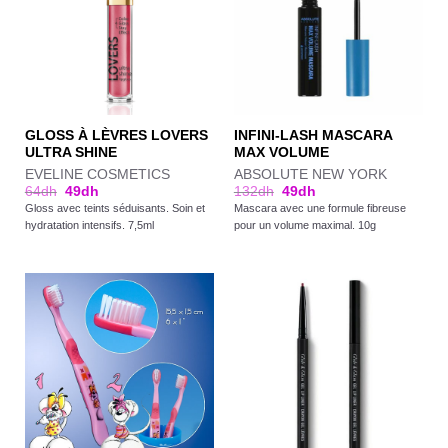
GLOSS À LÈVRES LOVERS
INFINI-LASH MASCARA
ULTRA SHINE
MAX VOLUME
EVELINE COSMETICS
ABSOLUTE NEW YORK
64
dh
49
dh
132
dh
49
dh
Gloss avec teints séduisants. Soin et
Mascara avec une formule fibreuse
hydratation intensifs. 7,5ml
pour un volume maximal. 10g