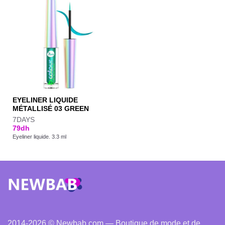
EYELINER LIQUIDE
MÉTALLISÉ 03 GREEN
7DAYS
79
dh
Eyeliner liquide. 3.3 ml
2014-2026 © Newbab.com — Boutique de mode et de