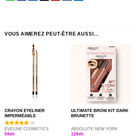
VOUS AIMEREZ PEUT-ÊTRE AUSSI…
CRAYON EYELINER
ULTIMATE BROW KIT DARK
IMPERMÉABLE
BRUNETTE
(1)
EVELINE COSMETICS
ABSOLUTE NEW YORK
Note
5.00
59
dh
129
dh
sur 5