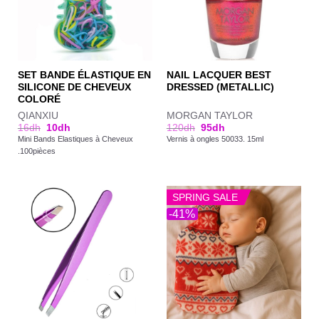
SET BANDE ÉLASTIQUE EN
NAIL LACQUER BEST
SILICONE DE CHEVEUX
DRESSED (METALLIC)
COLORÉ
QIANXIU
MORGAN TAYLOR
16
dh
10
dh
120
dh
95
dh
Mini Bands Elastiques à Cheveux
Vernis à ongles 50033. 15ml
.100pièces
SPRING SALE
-41%