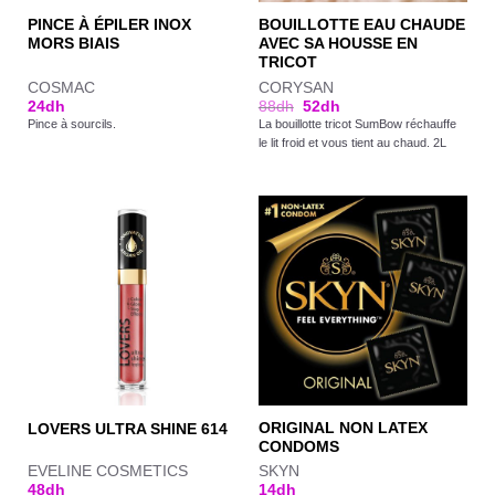
PINCE À ÉPILER INOX
BOUILLOTTE EAU CHAUDE
MORS BIAIS
AVEC SA HOUSSE EN
TRICOT
COSMAC
CORYSAN
24
dh
88
dh
52
dh
Pince à sourcils.
La bouillotte tricot SumBow réchauffe
le lit froid et vous tient au chaud. 2L
ORIGINAL NON LATEX
LOVERS ULTRA SHINE 614
CONDOMS
EVELINE COSMETICS
SKYN
48
dh
14
dh