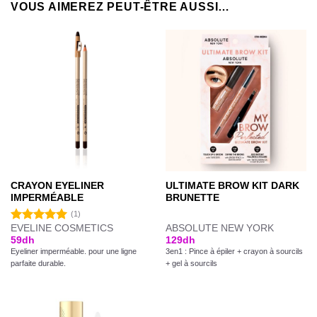
VOUS AIMEREZ PEUT-ÊTRE AUSSI…
CRAYON EYELINER
ULTIMATE BROW KIT DARK
IMPERMÉABLE
BRUNETTE
(1)
EVELINE COSMETICS
ABSOLUTE NEW YORK
Note
5.00
59
dh
129
dh
sur 5
Eyeliner imperméable. pour une ligne
3en1 : Pince à épiler + crayon à sourcils
parfaite durable.
+ gel à sourcils