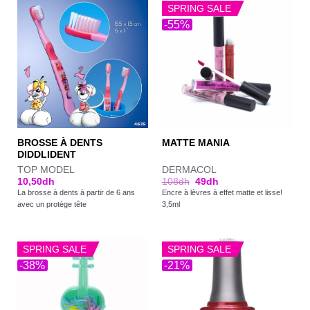
SPRING SALE
-55%
BROSSE À DENTS
MATTE MANIA
DIDDLIDENT
TOP MODEL
DERMACOL
10,50
dh
108
dh
49
dh
La brosse à dents à partir de 6 ans
Encre à lèvres à effet matte et lisse!
avec un protège tête
3,5ml
SPRING SALE
SPRING SALE
-38%
-21%