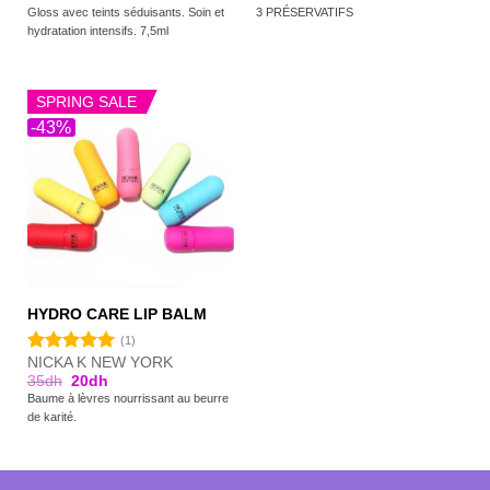
Gloss avec teints séduisants. Soin et
3 PRÉSERVATIFS
hydratation intensifs. 7,5ml
SPRING SALE
-43%
HYDRO CARE LIP BALM
(1)
NICKA K NEW YORK
Note
5.00
35
dh
20
dh
sur 5
Baume à lèvres nourrissant au beurre
de karité.