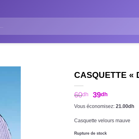
CASQUETTE « D
60
39
dh
dh
Vous économisez:
21.00dh
Casquette velours mauve
Rupture de stock