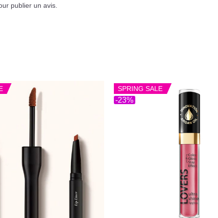
ur publier un avis.
E
SPRING SALE
-23%