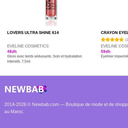
LOVERS ULTRA SHINE 614
CRAYON EYE
(
EVELINE COSMETICS
EVELINE COS
Note
5.00
sur 5
48
dh
59
dh
Gloss avec teints séduisants. Soin et hydratation
Eyeliner imperméa
intensifs. 7,5ml
2014-2026 © Newbab.com — Boutique de mode et de shopping
au Maroc.