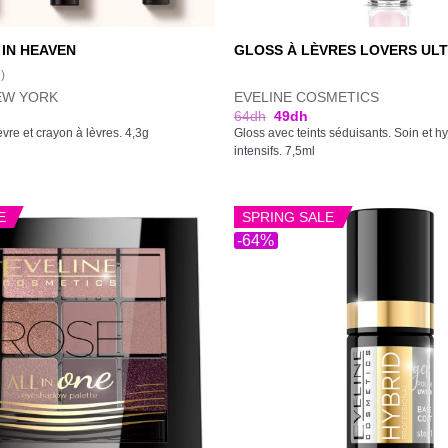
IN HEAVEN
GLOSS À LÈVRES LOVERS ULT
1)
EW YORK
EVELINE COSMETICS
64
dh
49
dh
èvre et crayon à lèvres. 4,3g
Gloss avec teints séduisants. Soin et hy
intensifs. 7,5ml
E
SPRING SALE
-64%