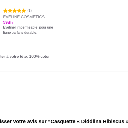
(1)
EVELINE COSMETICS
Note
5.00
sur 5
59
dh
Eyeliner imperméable. pour une
ligne parfaite durable.
ter à votre tête. 100% coton
aisser votre avis sur “Casquette « Diddlina Hibiscus 