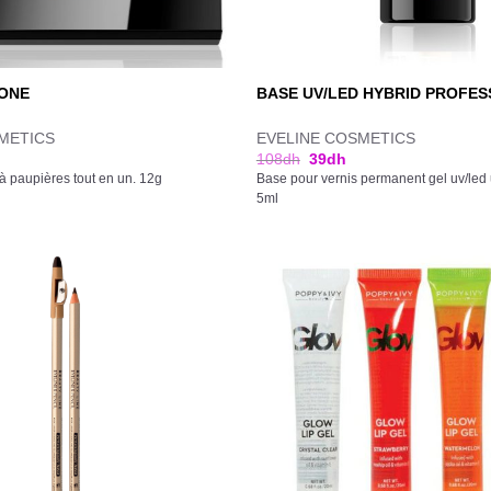
 ONE
BASE UV/LED HYBRID PROFES
METICS
EVELINE COSMETICS
108
dh
39
dh
à paupières tout en un. 12g
Base pour vernis permanent gel uv/led ul
5ml