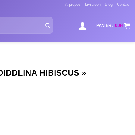
À propos
Livraison
Blog
Contact
PANIER /
0
DH
IDDLINA HIBISCUS »