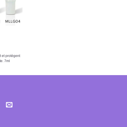
t et protègent
te. 7ml