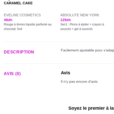
CARAMEL CAKE
EVELINE COSMETICS
ABSOLUTE NEW YORK
48
dh
129
dh
Rouge à lèvres liquide parfumé au
3en1 : Pince à épiler + crayon à
chocolat. 5ml
sourcils + gel à sourcils
Facilement ajustable pour s’adap
DESCRIPTION
Avis
AVIS (0)
Il n’y pas encore d’avis.
Soyez le premier à l