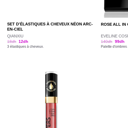
SET D’ÉLASTIQUES À CHEVEUX NÉON ARC-
ROSE ALL IN
EN-CIEL
QIANXIU
EVELINE COS
18
dh
12
dh
140
dh
99
dh
3 élastiques à cheveux.
Palette d'ombres 