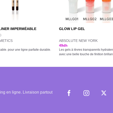
LINER IMPERMÉABLE
GLOW LIP GEL
1)
METICS
ABSOLUTE NEW YORK
49
dh
ble. pour une ligne parfaite durable.
Les gels à lèvres transparents hydraten
avec une belle touche de finition brillan
 en ligne. Livraison partout