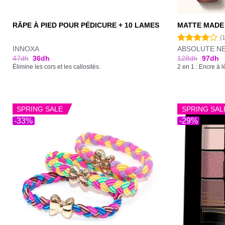
RÂPE À PIED POUR PÉDICURE + 10 LAMES
MATTE MADE 
(
INNOXA
ABSOLUTE N
Note
4.00
sur
47
dh
36
dh
128
dh
97
dh
5
Élimine les cors et les callosités.
2 en 1 : Encre à l
SPRING SALE
SPRING SAL
-33%
-29%