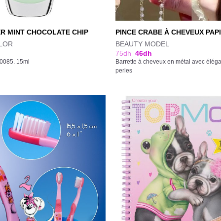
R MINT CHOCOLATE CHIP
PINCE CRABE À CHEVEUX PAPI
LOR
BEAUTY MODEL
75
dh
46
dh
50085. 15ml
Barrette à cheveux en métal avec éléga
perles