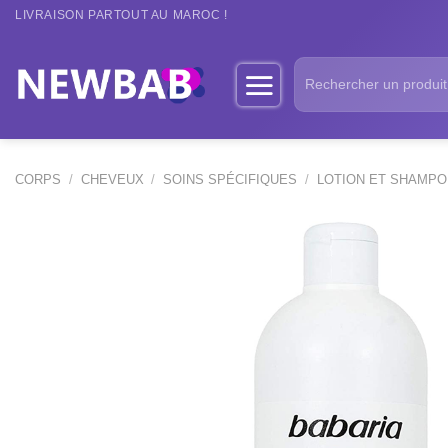
Passer
LIVRAISON PARTOUT AU MAROC !
au
contenu
Recherche
pour :
CORPS
/
CHEVEUX
/
SOINS SPÉCIFIQUES
/
LOTION ET SHAMPO