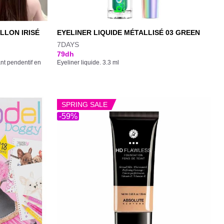
LLON IRISÉ
EYELINER LIQUIDE MÉTALLISÉ 03 GREEN
7DAYS
79
dh
nt pendentif en
Eyeliner liquide. 3.3 ml
SPRING SALE
-59%