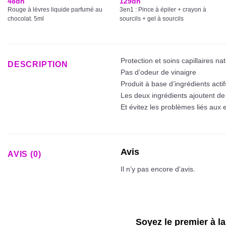
48
dh
129
dh
Rouge à lèvres liquide parfumé au
3en1 : Pince à épiler + crayon à
chocolat. 5ml
sourcils + gel à sourcils
Protection et soins capillaires na
DESCRIPTION
Pas d’odeur de vinaigre
Produit à base d’ingrédients actif
Les deux ingrédients ajoutent de 
Et évitez les problèmes liés aux
Avis
AVIS (0)
Il n’y pas encore d’avis.
Soyez le premier à l