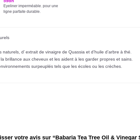
59
dh
Eyeliner imperméable. pour une
ligne parfaite durable.
turels
s naturels, d’ extrait de vinaigre de Quassia et d’huile d’arbre à thé.
la brillance aux cheveux et les aident à les garder propres et sains.
 environnements surpeuplés tels que les écoles ou les crèches.
aisser votre avis sur “Babaria Tea Tree Oil & Vineg