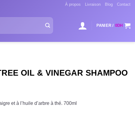
À propos
Livraison
Blog
Contact
PANIER /
0
DH
TREE OIL & VINEGAR SHAMPOO
igre et à l’huile d’arbre à thé. 700ml