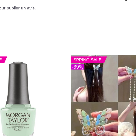
ur publier un avis.
E
SPRING SALE
-39%