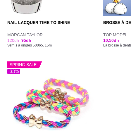
NAIL LACQUER TIME TO SHINE
BROSSE À DE
MORGAN TAYLOR
TOP MODEL
120
dh
95
dh
10,50
dh
Vernis à ongles 50065. 15ml
La brosse à dents
SPRING SALE
-33%