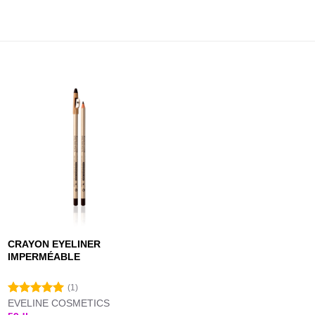
CRAYON EYELINER
IMPERMÉABLE
(1)
EVELINE COSMETICS
Note
5.00
sur 5