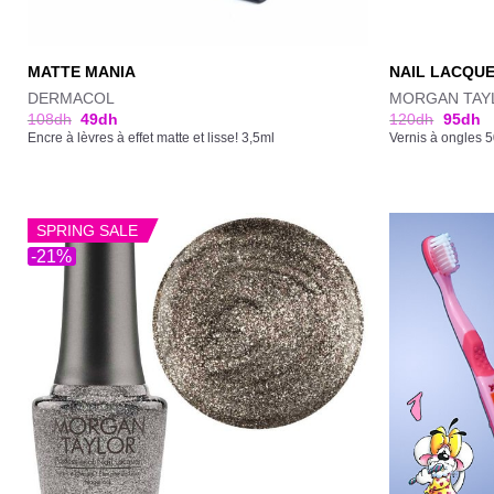
MATTE MANIA
NAIL LACQUE
DERMACOL
MORGAN TAY
108
dh
49
dh
120
dh
95
dh
Encre à lèvres à effet matte et lisse! 3,5ml
Vernis à ongles 
SPRING SALE
-21%