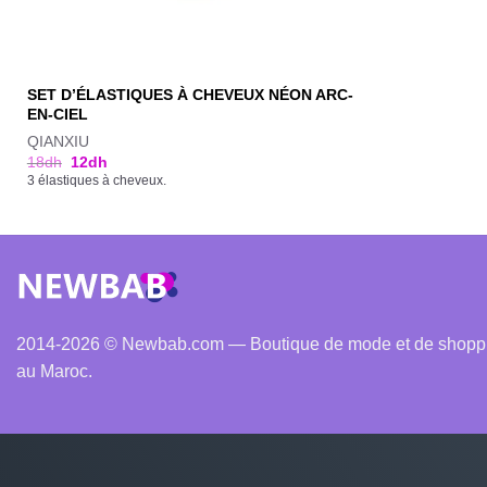
SET D’ÉLASTIQUES À CHEVEUX NÉON ARC-
EN-CIEL
QIANXIU
18
dh
12
dh
3 élastiques à cheveux.
2014-2026 © Newbab.com — Boutique de mode et de shopping
au Maroc.