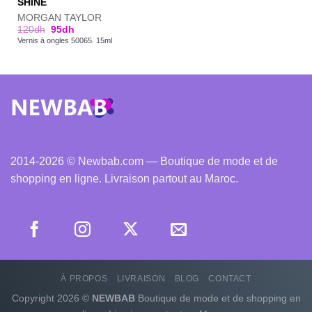
SHINE
MORGAN TAYLOR
120
dh
95
dh
Vernis à ongles 50065. 15ml
2014-2026 © Newbab.com — Boutique de mode et de
shopping en ligne. Livraison partout au Maroc.
À PROPOS
LIVRAISON
BLOG
CONTACT
Copyright 2026 ©
NEWBAB
Boutique de mode et de shopping en