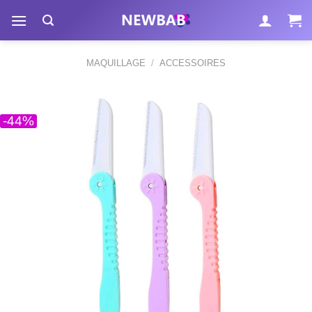
Passer
au
contenu
MAQUILLAGE
/
ACCESSOIRES
-44%