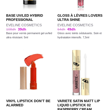
BASE UV/LED HYBRID
GLOSS À LÈVRES LOVERS
PROFESSIONAL
ULTRA SHINE
EVELINE COSMETICS
EVELINE COSMETICS
108
dh
39
dh
64
dh
49
dh
Base pour vernis permanent gel uv/led
Gloss avec teints séduisants. Soin et
ultra résistant. 5ml
hydratation intensifs. 7,5ml
VINYL LIPSTICK DON’T BE
VARIETE SATIN MATT LIP
ALARMED
LIQUID LIPSTICK 02
RASPBERRY CREAM