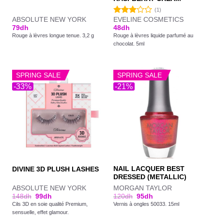
(1)
ABSOLUTE NEW YORK
EVELINE COSMETICS
Note
79
dh
48
dh
3.00
Rouge à lèvres longue tenue. 3,2 g
Rouge à lèvres liquide parfumé au
sur 5
chocolat. 5ml
SPRING SALE
SPRING SALE
-33%
-21%
NAIL LACQUER BEST
DIVINE 3D PLUSH LASHES
DRESSED (METALLIC)
ABSOLUTE NEW YORK
MORGAN TAYLOR
148
dh
99
dh
120
dh
95
dh
Cils 3D en soie qualité Premium,
Vernis à ongles 50033. 15ml
sensuelle, effet glamour.