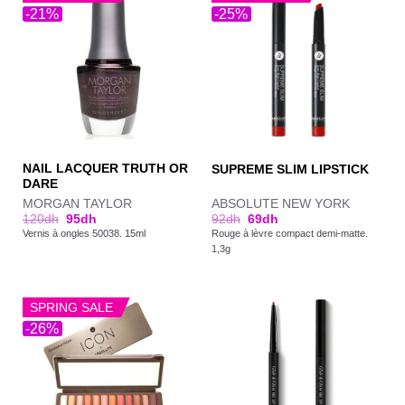
-21%
-25%
NAIL LACQUER TRUTH OR
SUPREME SLIM LIPSTICK
DARE
MORGAN TAYLOR
ABSOLUTE NEW YORK
120
dh
95
dh
92
dh
69
dh
Vernis à ongles 50038. 15ml
Rouge à lèvre compact demi-matte.
1,3g
SPRING SALE
-26%