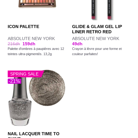
GLIDE & GLAM GEL LIP
ICON PALETTE
LINER RETRO RED
ABSOLUTE NEW YORK
ABSOLUTE NEW YORK
216
dh
159
dh
49
dh
Palette d'ombres à paupières avec 12
Crayon à lèvre pour une forme et
teintes ultra-pigmentés. 13,2g
couleur parfaites!
SPRING SALE
-21%
NAIL LACQUER TIME TO