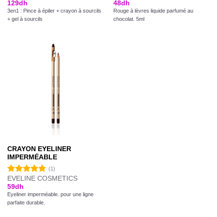
129
dh
48
dh
3en1 : Pince à épiler + crayon à sourcils
Rouge à lèvres liquide parfumé au
+ gel à sourcils
chocolat. 5ml
CRAYON EYELINER
IMPERMÉABLE
(1)
EVELINE COSMETICS
Note
5.00
59
dh
sur 5
Eyeliner imperméable. pour une ligne
parfaite durable.