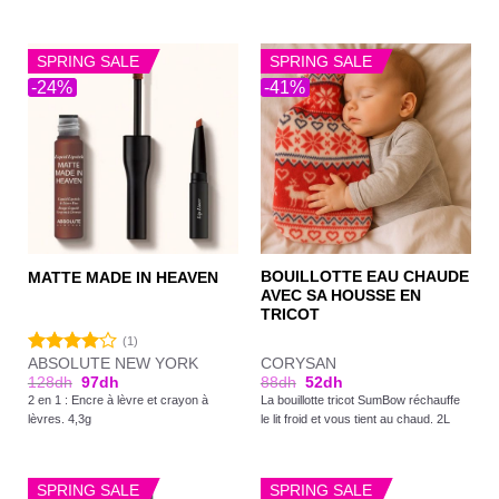
SPRING SALE
SPRING SALE
-24%
-41%
BOUILLOTTE EAU CHAUDE
MATTE MADE IN HEAVEN
AVEC SA HOUSSE EN
TRICOT
(1)
ABSOLUTE NEW YORK
CORYSAN
Note
128
dh
97
dh
88
dh
52
dh
4.00
sur
2 en 1 : Encre à lèvre et crayon à
La bouillotte tricot SumBow réchauffe
5
lèvres. 4,3g
le lit froid et vous tient au chaud. 2L
SPRING SALE
SPRING SALE