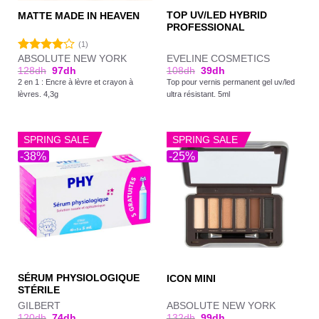
TOP UV/LED HYBRID
MATTE MADE IN HEAVEN
PROFESSIONAL
(1)
ABSOLUTE NEW YORK
EVELINE COSMETICS
Note
128
dh
97
dh
108
dh
39
dh
4.00
sur
2 en 1 : Encre à lèvre et crayon à
Top pour vernis permanent gel uv/led
5
lèvres. 4,3g
ultra résistant. 5ml
SPRING SALE
SPRING SALE
-38%
-25%
SÉRUM PHYSIOLOGIQUE
ICON MINI
STÉRILE
GILBERT
ABSOLUTE NEW YORK
120
dh
74
dh
132
dh
99
dh