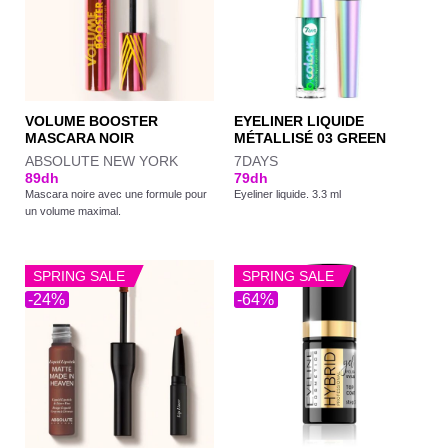
VOLUME BOOSTER
EYELINER LIQUIDE
MASCARA NOIR
MÉTALLISÉ 03 GREEN
ABSOLUTE NEW YORK
7DAYS
89
dh
79
dh
Mascara noire avec une formule pour
Eyeliner liquide. 3.3 ml
un volume maximal.
SPRING SALE
SPRING SALE
-24%
-64%