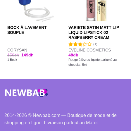
BOCK À LAVEMENT
VARIETE SATIN MATT LIP
SOUPLE
LIQUID LIPSTICK 02
RASPBERRY CREAM
(1)
CORYSAN
EVELINE COSMETICS
Note
150
dh
149
dh
48
dh
3.00
1 Bock
Rouge à lèvres liquide parfumé au
sur 5
chocolat. 5ml
2014-2026 © Newbab.com — Boutique de mode et de
shopping en ligne. Livraison partout au Maroc.