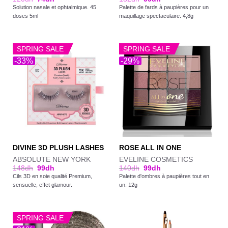
Solution nasale et ophtalmique. 45
Palette de fards à paupières pour un
doses 5ml
maquillage spectaculaire. 4,8g
SPRING SALE
SPRING SALE
-33%
-29%
DIVINE 3D PLUSH LASHES
ROSE ALL IN ONE
ABSOLUTE NEW YORK
EVELINE COSMETICS
148
dh
99
dh
140
dh
99
dh
Cils 3D en soie qualité Premium,
Palette d'ombres à paupières tout en
sensuelle, effet glamour.
un. 12g
SPRING SALE