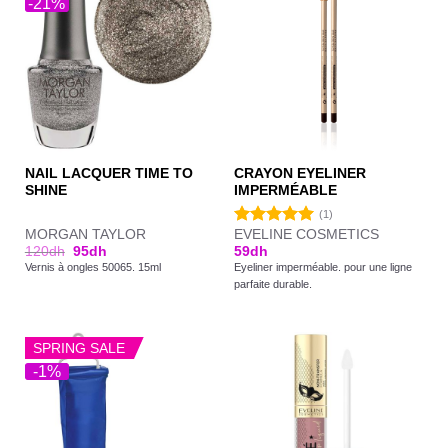
-21%
NAIL LACQUER TIME TO
CRAYON EYELINER
SHINE
IMPERMÉABLE
(1)
MORGAN TAYLOR
EVELINE COSMETICS
Note
5.00
120
dh
95
dh
59
dh
sur 5
Vernis à ongles 50065. 15ml
Eyeliner imperméable. pour une ligne
parfaite durable.
SPRING SALE
-1%