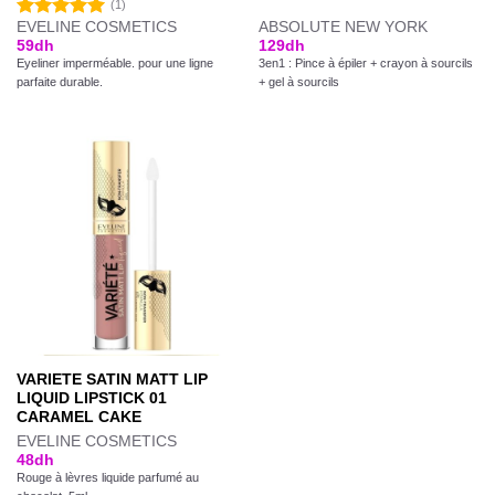
(1)
EVELINE COSMETICS
ABSOLUTE NEW YORK
Note
5.00
59
dh
129
dh
sur 5
Eyeliner imperméable. pour une ligne
3en1 : Pince à épiler + crayon à sourcils
parfaite durable.
+ gel à sourcils
VARIETE SATIN MATT LIP
LIQUID LIPSTICK 01
CARAMEL CAKE
EVELINE COSMETICS
48
dh
Rouge à lèvres liquide parfumé au