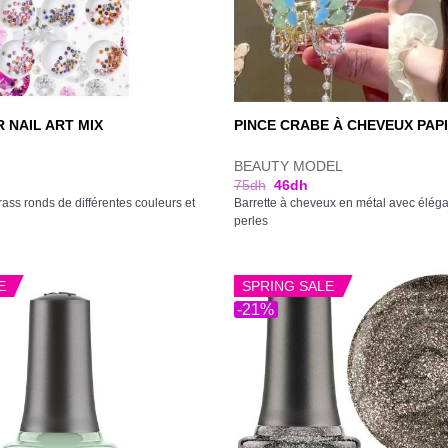
 NAIL ART MIX
PINCE CRABE À CHEVEUX PAPI
BEAUTY MODEL
75
dh
46
dh
rass ronds de différentes couleurs et
Barrette à cheveux en métal avec éléga
perles
E
SPRING SALE
-21%