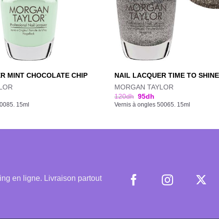
R MINT CHOCOLATE CHIP
NAIL LACQUER TIME TO SHINE
LOR
MORGAN TAYLOR
120
dh
95
dh
50085. 15ml
Vernis à ongles 50065. 15ml
 en ligne. Livraison partout