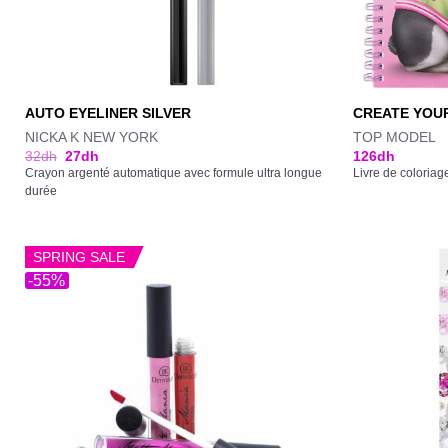
AUTO EYELINER SILVER
CREATE YOU
NICKA K NEW YORK
TOP MODEL
32
dh
27
dh
126
dh
Crayon argenté automatique avec formule ultra longue
Livre de coloriag
durée
SPRING SALE
-55%