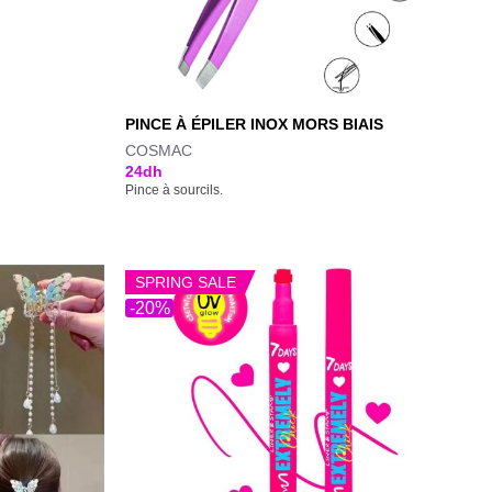
PINCE À ÉPILER INOX MORS BIAIS
COSMAC
24
dh
Pince à sourcils.
SPRING SALE
-20%