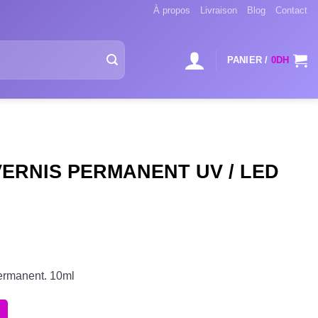
À propos
Livraison
Blog
Contact
PANIER /
0
DH
VERNIS PERMANENT UV / LED
permanent. 10ml