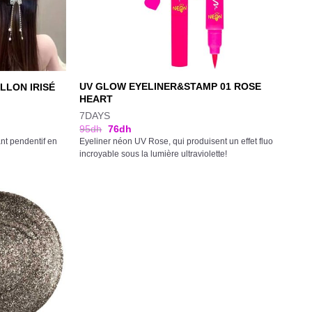
UV GLOW EYELINER&STAMP 01 ROSE
LLON IRISÉ
HEART
7DAYS
95
dh
76
dh
nt pendentif en
Eyeliner néon UV Rose, qui produisent un effet fluo
incroyable sous la lumière ultraviolette!