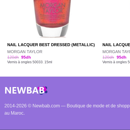
NAIL LACQUER BEST DRESSED (METALLIC)
NAIL LACQUE
MORGAN TAYLOR
MORGAN TAY
120
dh
95
dh
120
dh
95
dh
Vernis à ongles 50033. 15ml
Vernis à ongles 
2014-2026 © Newbab.com — Boutique de mode et de shopping
au Maroc.