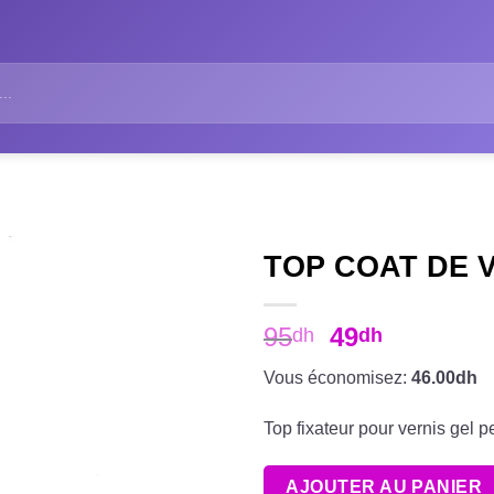
TOP COAT DE 
95
49
dh
dh
Vous économisez:
46.00dh
Top fixateur pour vernis gel 
AJOUTER AU PANIER