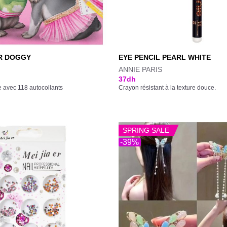
R DOGGY
EYE PENCIL PEARL WHITE
ANNIE PARIS
37
dh
e avec 118 autocollants
Crayon résistant à la texture douce.
SPRING SALE
-39%