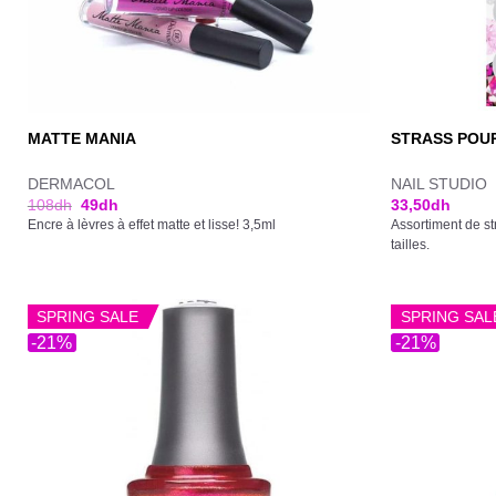
MATTE MANIA
STRASS POUR
DERMACOL
NAIL STUDIO
108
dh
49
dh
33,50
dh
Encre à lèvres à effet matte et lisse! 3,5ml
Assortiment de st
tailles.
SPRING SALE
SPRING SAL
-21%
-21%