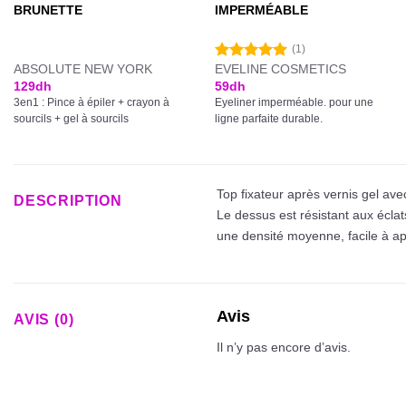
BRUNETTE
IMPERMÉABLE
(1)
ABSOLUTE NEW YORK
EVELINE COSMETICS
Note
5.00
sur 5
129
dh
59
dh
3en1 : Pince à épiler + crayon à
Eyeliner imperméable. pour une
sourcils + gel à sourcils
ligne parfaite durable.
Top fixateur après vernis gel ave
DESCRIPTION
Le dessus est résistant aux éclat
une densité moyenne, facile à ap
Avis
AVIS (0)
Il n’y pas encore d’avis.