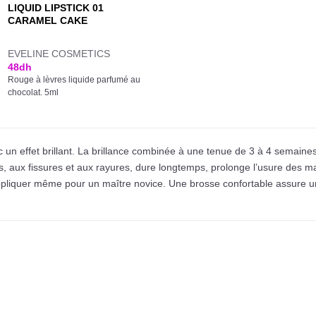
LIQUID LIPSTICK 01
CARAMEL CAKE
EVELINE COSMETICS
48
dh
Rouge à lèvres liquide parfumé au
chocolat. 5ml
c un effet brillant. La brillance combinée à une tenue de 3 à 4 semaines
s, aux fissures et aux rayures, dure longtemps, prolonge l’usure des ma
pliquer même pour un maître novice. Une brosse confortable assure un