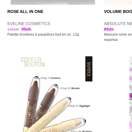
ROSE ALL IN ONE
VOLUME BOO
EVELINE COSMETICS
ABSOLUTE N
140
dh
99
dh
89
dh
Palette d'ombres à paupières tout en un. 12g
Mascara noire av
maximal.