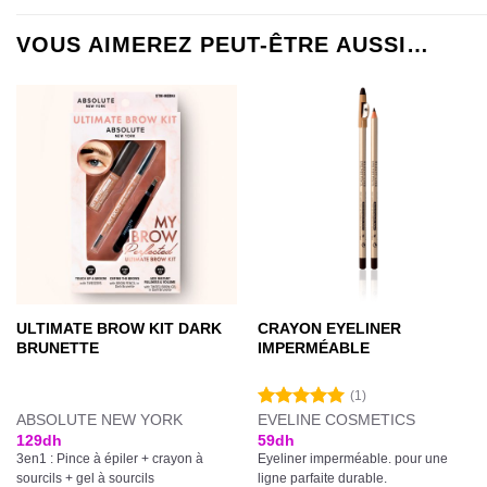
VOUS AIMEREZ PEUT-ÊTRE AUSSI…
ULTIMATE BROW KIT DARK
CRAYON EYELINER
BRUNETTE
IMPERMÉABLE
(1)
ABSOLUTE NEW YORK
EVELINE COSMETICS
Note
5.00
sur 5
129
dh
59
dh
3en1 : Pince à épiler + crayon à
Eyeliner imperméable. pour une
sourcils + gel à sourcils
ligne parfaite durable.