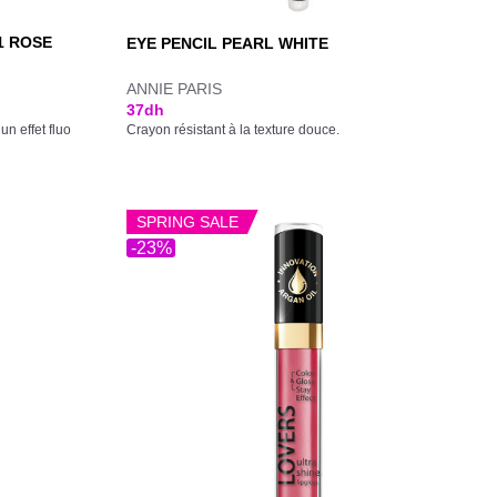
1 ROSE
EYE PENCIL PEARL WHITE
ANNIE PARIS
37
dh
n effet fluo
Crayon résistant à la texture douce.
SPRING SALE
-23%