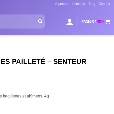
À propos
Livraison
Blog
Contact
PANIER /
0
DH
RES PAILLETÉ – SENTEUR
es fragilisées et abîmées. 4g