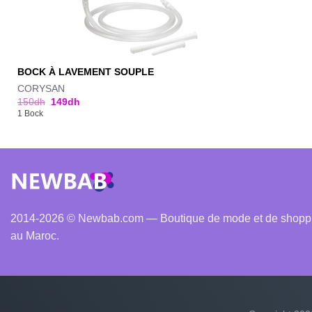
BOCK À LAVEMENT SOUPLE
CORYSAN
150
dh
149
dh
1 Bock
2014-2026 © Newbab.com — Boutique de mode et de shopping
au Maroc.