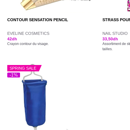
CONTOUR SENSATION PENCIL
STRASS POUR
EVELINE COSMETICS
NAIL STUDIO
42
dh
33,50
dh
Crayon contour du visage.
Assortiment de st
tailles.
SPRING SALE
-1%