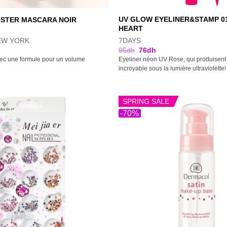
UV GLOW EYELINER&STAMP 0
STER MASCARA NOIR
HEART
EW YORK
7DAYS
95
dh
76
dh
ec une formule pour un volume
Eyeliner néon UV Rose, qui produisent u
incroyable sous la lumière ultraviolette!
SPRING SALE
-70%