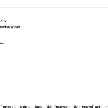
veux
 démangeaisons
veux
élange unique de substances biologiquement actives neutralisant les 