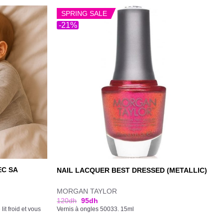
SPRING SALE
-21%
EC SA
NAIL LACQUER BEST DRESSED (METALLIC)
MORGAN TAYLOR
120
dh
95
dh
lit froid et vous
Vernis à ongles 50033. 15ml