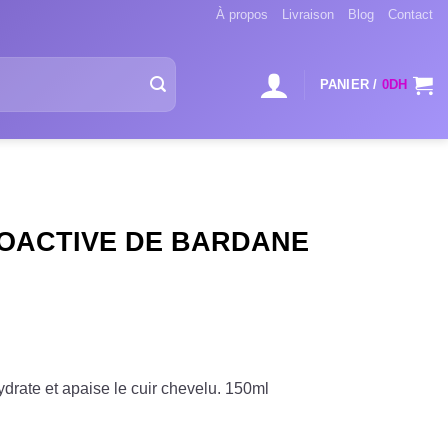
À propos
Livraison
Blog
Contact
PANIER /
0
DH
OACTIVE DE BARDANE
hydrate et apaise le cuir chevelu. 150ml