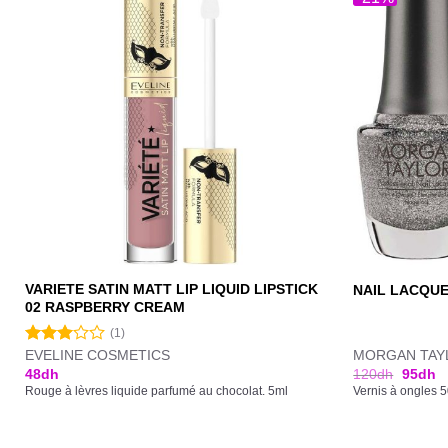
VARIETE SATIN MATT LIP LIQUID LIPSTICK
NAIL LACQUE
02 RASPBERRY CREAM
(1)
EVELINE COSMETICS
MORGAN TAY
Note
3.00
48
dh
120
dh
95
dh
sur 5
Rouge à lèvres liquide parfumé au chocolat. 5ml
Vernis à ongles 