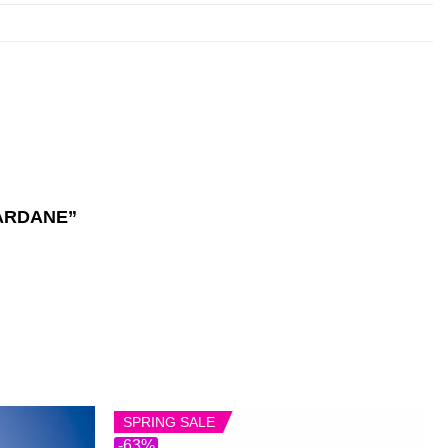
 BARDANE”
SPRING SALE
-63%