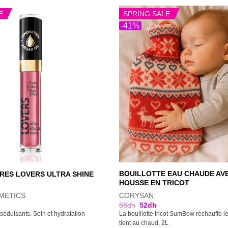
E
SPRING SALE
-41%
BOUILLOTTE EAU CHAUDE AV
RES LOVERS ULTRA SHINE
HOUSSE EN TRICOT
METICS
CORYSAN
88
dh
52
dh
 séduisants. Soin et hydratation
La bouillotte tricot SumBow réchauffe le 
tient au chaud. 2L