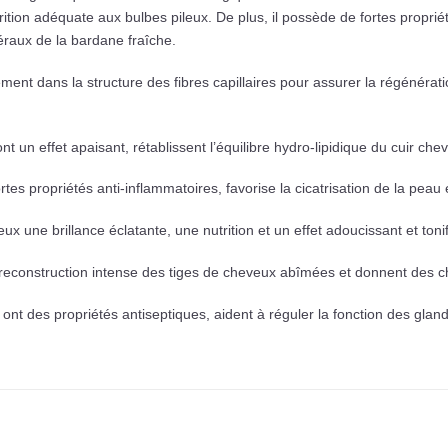
trition adéquate aux bulbes pileux. De plus, il possède de fortes proprié
éraux de la bardane fraîche.
nt dans la structure des fibres capillaires pour assurer la régénération e
nt un effet apaisant, rétablissent l’équilibre hydro-lipidique du cuir chev
tes propriétés anti-inflammatoires, favorise la cicatrisation de la peau 
 une brillance éclatante, une nutrition et un effet adoucissant et tonifi
 reconstruction intense des tiges de cheveux abîmées et donnent des che
ont des propriétés antiseptiques, aident à réguler la fonction des glan