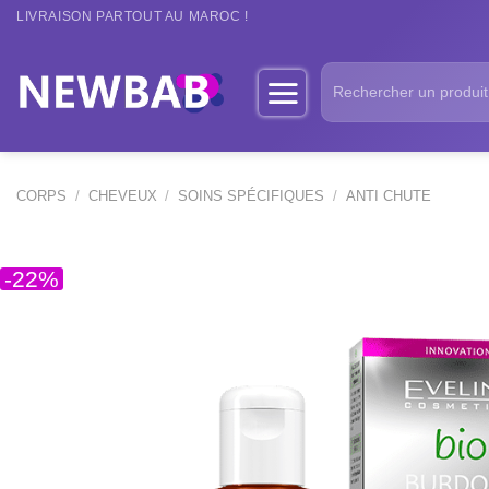
Passer
LIVRAISON PARTOUT AU MAROC !
au
contenu
Recherche
pour :
CORPS
/
CHEVEUX
/
SOINS SPÉCIFIQUES
/
ANTI CHUTE
-22%