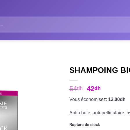
SHAMPOING BI
54
42
dh
dh
Vous économisez:
12.00dh
Anti-chute, anti-pelliculaire, 
Rupture de stock