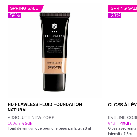
SPRING SALE
SPRING SAL
-59%
-23%
HD FLAWLESS FLUID FOUNDATION
GLOSS À LÈV
NATURAL
ABSOLUTE NEW YORK
EVELINE COS
160
dh
65
dh
64
dh
49
dh
Fond de teint unique pour une peau parfaite. 28ml
Gloss avec teints
intensifs. 7,5ml