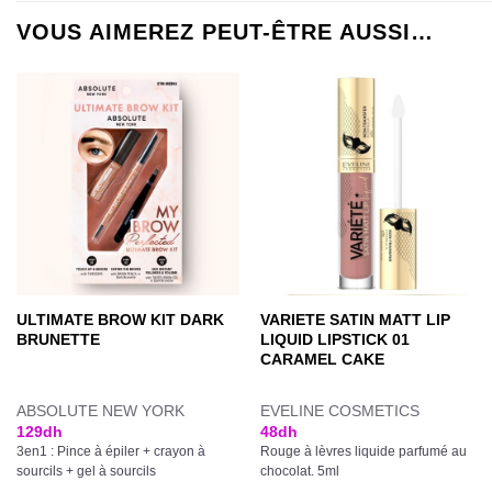
VOUS AIMEREZ PEUT-ÊTRE AUSSI…
ULTIMATE BROW KIT DARK
VARIETE SATIN MATT LIP
BRUNETTE
LIQUID LIPSTICK 01
CARAMEL CAKE
ABSOLUTE NEW YORK
EVELINE COSMETICS
129
dh
48
dh
3en1 : Pince à épiler + crayon à
Rouge à lèvres liquide parfumé au
sourcils + gel à sourcils
chocolat. 5ml