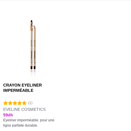
CRAYON EYELINER
IMPERMÉABLE
(1)
EVELINE COSMETICS
Note
5.00
sur 5
59
dh
Eyeliner imperméable. pour une
ligne parfaite durable.