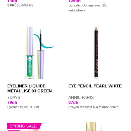
14
dh
126
dh
3 PRÉSERVATIFS
Livre de coloriage avec 118
autocollants
EYELINER LIQUIDE
EYE PENCIL PEARL WHITE
MÉTALLISÉ 03 GREEN
7DAYS
ANNIE PARIS
79
dh
37
dh
Eyeliner liquide. 3.3 ml
Crayon résistant à la texture douce.
SPRING SALE