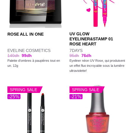
UV GLOW
ROSE ALL IN ONE
EYELINER&STAMP 01
ROSE HEART
EVELINE COSMETICS
7DAYS
140
dh
99
dh
95
dh
76
dh
Palette d'ombres à paupières tout en
Eyeliner néon UV Rose, qui produisent
un. 12g
un effet fluo incroyable sous la lumière
ultraviolette!
SPRING SALE
SPRING SALE
-25%
-21%