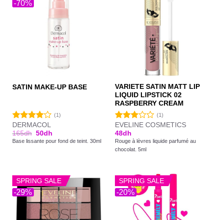
-70%
VARIETE SATIN MATT LIP
SATIN MAKE-UP BASE
LIQUID LIPSTICK 02
RASPBERRY CREAM
(1)
(1)
DERMACOL
EVELINE COSMETICS
Note
Note
165
dh
50
dh
48
dh
4.00
sur
3.00
Base lissante pour fond de teint. 30ml
Rouge à lèvres liquide parfumé au
5
sur 5
chocolat. 5ml
SPRING SALE
SPRING SALE
-29%
-20%