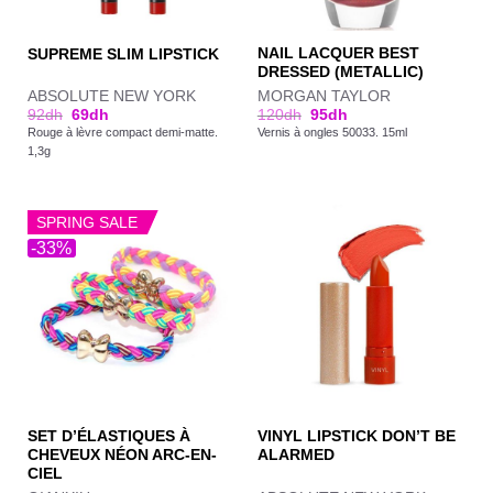
NAIL LACQUER BEST
SUPREME SLIM LIPSTICK
DRESSED (METALLIC)
ABSOLUTE NEW YORK
MORGAN TAYLOR
92
dh
69
dh
120
dh
95
dh
Rouge à lèvre compact demi-matte.
Vernis à ongles 50033. 15ml
1,3g
SPRING SALE
-33%
SET D’ÉLASTIQUES À
VINYL LIPSTICK DON’T BE
CHEVEUX NÉON ARC-EN-
ALARMED
CIEL