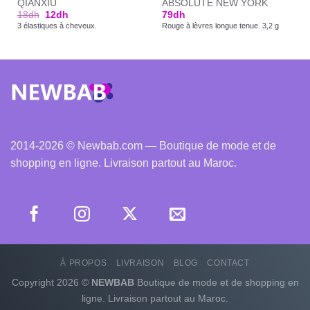
QIANXIU
ABSOLUTE NEW YORK
18
dh
12
dh
79
dh
3 élastiques à cheveux.
Rouge à lèvres longue tenue. 3,2 g
2014-2026 © Newbab.com — Boutique de mode et de
shopping en ligne. Livraison partout au Maroc.
À PROPOS
LIVRAISON
BLOG
CONTACT
Copyright 2026 ©
NEWBAB
Boutique de mode et de shopping en
ligne. Livraison partout au Maroc.