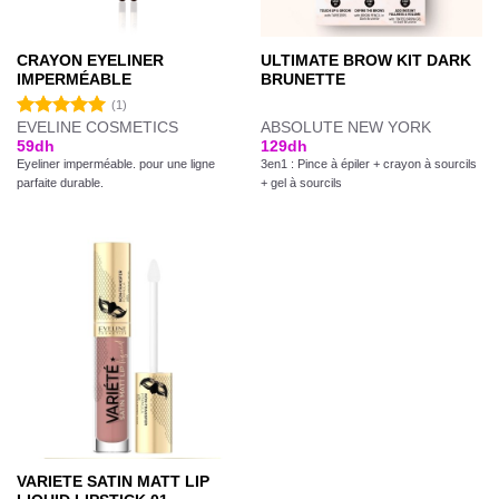
CRAYON EYELINER
ULTIMATE BROW KIT DARK
IMPERMÉABLE
BRUNETTE
(1)
EVELINE COSMETICS
ABSOLUTE NEW YORK
Note
5.00
59
dh
129
dh
sur 5
Eyeliner imperméable. pour une ligne
3en1 : Pince à épiler + crayon à sourcils
parfaite durable.
+ gel à sourcils
VARIETE SATIN MATT LIP