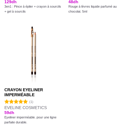
129
dh
48
dh
3en1 : Pince à épiler + crayon à sourcils
Rouge à lèvres liquide parfumé au
+ gel à sourcils
chocolat. 5ml
CRAYON EYELINER
IMPERMÉABLE
(1)
EVELINE COSMETICS
Note
5.00
59
dh
sur 5
Eyeliner imperméable. pour une ligne
parfaite durable.