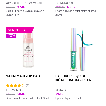
ABSOLUTE NEW YORK
DERMACOL
Note
128
dh
97
dh
108
dh
49
dh
4.00
sur
2 en 1 : Encre à lèvre et crayon à
Encre à lèvres à effet matte et lisse!
5
lèvres. 4,3g
3,5ml
SPRING SALE
-70%
EYELINER LIQUIDE
SATIN MAKE-UP BASE
MÉTALLISÉ 03 GREEN
(1)
DERMACOL
7DAYS
Note
165
dh
50
dh
79
dh
4.00
sur
Base lissante pour fond de teint. 30ml
Eyeliner liquide. 3.3 ml
5