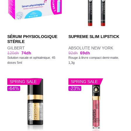
SÉRUM PHYSIOLOGIQUE
SUPREME SLIM LIPSTICK
STÉRILE
GILBERT
ABSOLUTE NEW YORK
120
dh
74
dh
92
dh
69
dh
Solution nasale et ophtalmique. 45
Rouge à lèvre compact demi-matte.
doses 5ml
1,3g
SPRING SALE
SPRING SALE
-64%
-23%