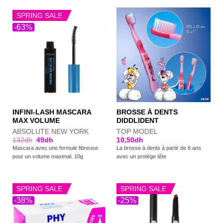
SPRING SALE
-63%
INFINI-LASH MASCARA
BROSSE À DENTS
MAX VOLUME
DIDDLIDENT
ABSOLUTE NEW YORK
TOP MODEL
132
dh
49
dh
10,50
dh
Mascara avec une formule fibreuse
La brosse à dents à partir de 6 ans
pour un volume maximal. 10g
avec un protège tête
SPRING SALE
SPRING SALE
-38%
-25%