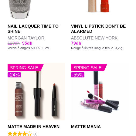
NAIL LACQUER TIME TO
VINYL LIPSTICK DON’T BE
SHINE
ALARMED
MORGAN TAYLOR
ABSOLUTE NEW YORK
120
dh
95
dh
79
dh
Vernis à ongles 50065. 15ml
Rouge à lèvres longue tenue. 3,2 g
SPRING SALE
SPRING SALE
-24%
-55%
MATTE MADE IN HEAVEN
MATTE MANIA
(1)