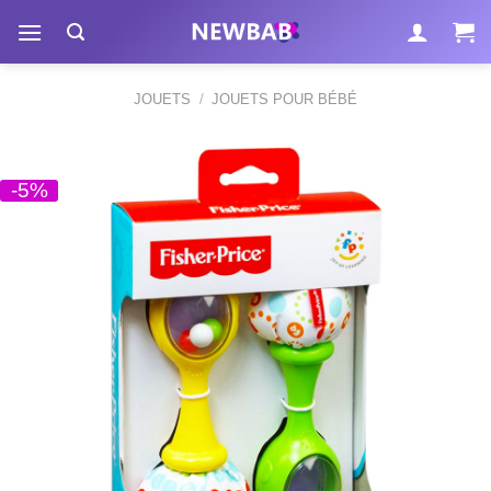
Passer
au
contenu
JOUETS
/
JOUETS POUR BÉBÉ
-5%