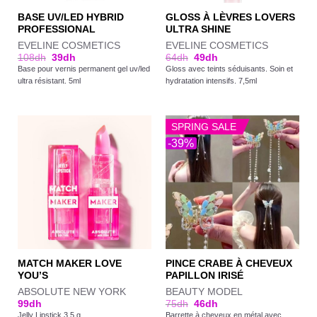
BASE UV/LED HYBRID
GLOSS À LÈVRES LOVERS
PROFESSIONAL
ULTRA SHINE
EVELINE COSMETICS
EVELINE COSMETICS
108
dh
39
dh
64
dh
49
dh
Base pour vernis permanent gel uv/led
Gloss avec teints séduisants. Soin et
ultra résistant. 5ml
hydratation intensifs. 7,5ml
SPRING SALE
-39%
MATCH MAKER LOVE
PINCE CRABE À CHEVEUX
YOU’S
PAPILLON IRISÉ
ABSOLUTE NEW YORK
BEAUTY MODEL
99
dh
75
dh
46
dh
Jelly Lipstick 3,5 g
Barrette à cheveux en métal avec