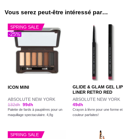
Vous serez peut-être intéressé par…
SPRING SALE
-25%
GLIDE & GLAM GEL LIP
ICON MINI
LINER RETRO RED
ABSOLUTE NEW YORK
ABSOLUTE NEW YORK
132
dh
99
dh
49
dh
Palette de fards à paupières pour un
Crayon à lèvre pour une forme et
maquillage spectaculaire. 4,8g
couleur parfaites!
SPRING SALE