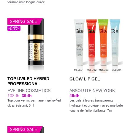
formule ultra longue durée
SPRING SALE
-64%
TOP UV/LED HYBRID
GLOW LIP GEL
PROFESSIONAL
EVELINE COSMETICS
ABSOLUTE NEW YORK
108
dh
39
dh
49
dh
Top pour vernis permanent gel uv/led
Les gels à lèvres transparents
ultra résistant. 5ml
hydratent et protègent avec une belle
touche de finition brillante. 7ml
SPRING SALE