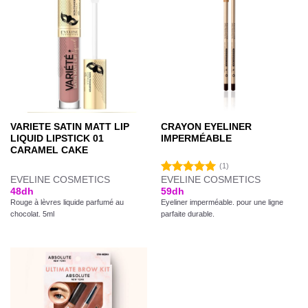
VARIETE SATIN MATT LIP
CRAYON EYELINER
LIQUID LIPSTICK 01
IMPERMÉABLE
CARAMEL CAKE
(1)
EVELINE COSMETICS
EVELINE COSMETICS
Note
5.00
48
dh
59
dh
sur 5
Rouge à lèvres liquide parfumé au
Eyeliner imperméable. pour une ligne
chocolat. 5ml
parfaite durable.