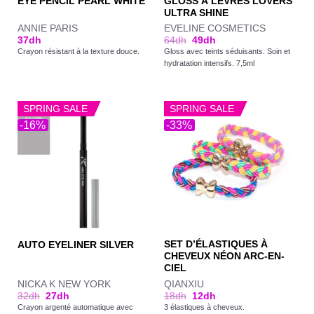
GLOSS À LÈVRES LOVERS
EYE PENCIL PEARL WHITE
ULTRA SHINE
ANNIE PARIS
EVELINE COSMETICS
37
dh
64
dh
49
dh
Crayon résistant à la texture douce.
Gloss avec teints séduisants. Soin et
hydratation intensifs. 7,5ml
SPRING SALE
SPRING SALE
-16%
-33%
SET D’ÉLASTIQUES À
AUTO EYELINER SILVER
CHEVEUX NÉON ARC-EN-
CIEL
NICKA K NEW YORK
QIANXIU
32
dh
27
dh
18
dh
12
dh
Crayon argenté automatique avec
3 élastiques à cheveux.