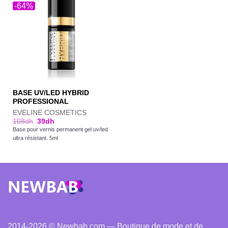
-64%
BASE UV/LED HYBRID
PROFESSIONAL
EVELINE COSMETICS
108
dh
39
dh
Base pour vernis permanent gel uv/led
ultra résistant. 5ml
2014-2026 © Newbab.com — Boutique de mode et de