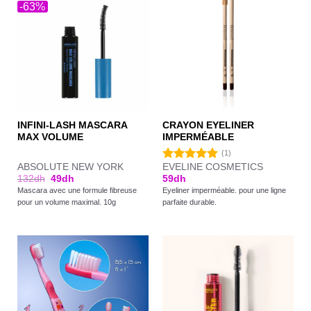
-63%
INFINI-LASH MASCARA
CRAYON EYELINER
MAX VOLUME
IMPERMÉABLE
(1)
ABSOLUTE NEW YORK
EVELINE COSMETICS
Note
5.00
132
dh
49
dh
59
dh
sur 5
Mascara avec une formule fibreuse
Eyeliner imperméable. pour une ligne
pour un volume maximal. 10g
parfaite durable.