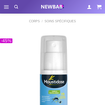
Passer
au
contenu
CORPS
/
SOINS SPÉCIFIQUES
-45%