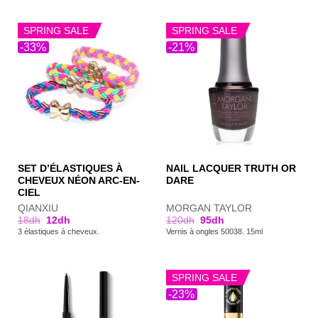
SPRING SALE
SPRING SALE
-33%
-21%
SET D’ÉLASTIQUES À
NAIL LACQUER TRUTH OR
CHEVEUX NÉON ARC-EN-
DARE
CIEL
QIANXIU
MORGAN TAYLOR
18
dh
12
dh
120
dh
95
dh
3 élastiques à cheveux.
Vernis à ongles 50038. 15ml
SPRING SALE
-23%