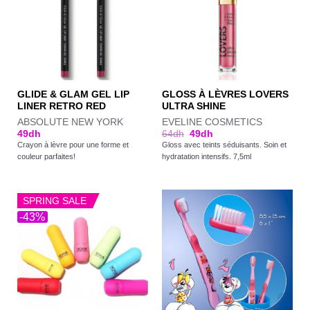
GLIDE & GLAM GEL LIP
GLOSS À LÈVRES LOVERS
LINER RETRO RED
ULTRA SHINE
ABSOLUTE NEW YORK
EVELINE COSMETICS
49
dh
64
dh
49
dh
Crayon à lèvre pour une forme et
Gloss avec teints séduisants. Soin et
couleur parfaites!
hydratation intensifs. 7,5ml
SPRING SALE
-43%