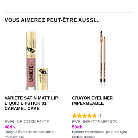
VOUS AIMEREZ PEUT-ÊTRE AUSSI…
VARIETE SATIN MATT LIP
CRAYON EYELINER
LIQUID LIPSTICK 01
IMPERMÉABLE
CARAMEL CAKE
(1)
EVELINE COSMETICS
EVELINE COSMETICS
Note
5.00
48
dh
59
dh
sur 5
Rouge à lèvres liquide parfumé au
Eyeliner imperméable. pour une ligne
chocolat. 5ml
parfaite durable.