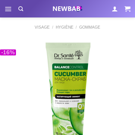
Passer
au
contenu
VISAGE
/
HYGIÈNE
/
GOMMAGE
-16%