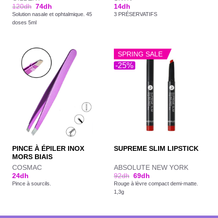
120
dh
74
dh
14
dh
Solution nasale et ophtalmique. 45
3 PRÉSERVATIFS
doses 5ml
SPRING SALE
-25%
PINCE À ÉPILER INOX
SUPREME SLIM LIPSTICK
MORS BIAIS
COSMAC
ABSOLUTE NEW YORK
24
dh
92
dh
69
dh
Pince à sourcils.
Rouge à lèvre compact demi-matte.
1,3g