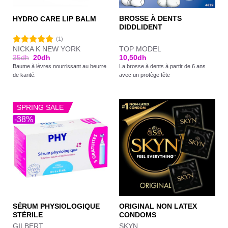
BROSSE À DENTS
HYDRO CARE LIP BALM
DIDDLIDENT
(1)
NICKA K NEW YORK
TOP MODEL
Note
5.00
35
dh
20
dh
10,50
dh
sur 5
Baume à lèvres nourrissant au beurre
La brosse à dents à partir de 6 ans
de karité.
avec un protège tête
SPRING SALE
-38%
SÉRUM PHYSIOLOGIQUE
ORIGINAL NON LATEX
STÉRILE
CONDOMS
GILBERT
SKYN