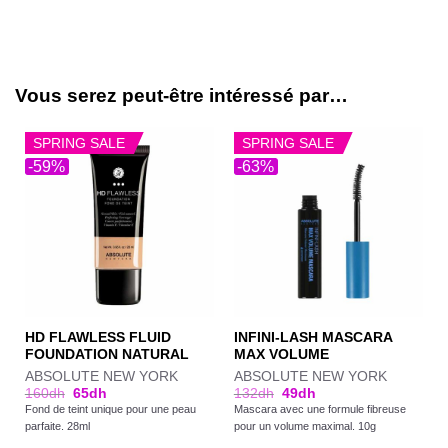
Vous serez peut-être intéressé par…
SPRING SALE
SPRING SALE
-59%
-63%
HD FLAWLESS FLUID
INFINI-LASH MASCARA
FOUNDATION NATURAL
MAX VOLUME
ABSOLUTE NEW YORK
ABSOLUTE NEW YORK
160
dh
65
dh
132
dh
49
dh
Fond de teint unique pour une peau
Mascara avec une formule fibreuse
parfaite. 28ml
pour un volume maximal. 10g